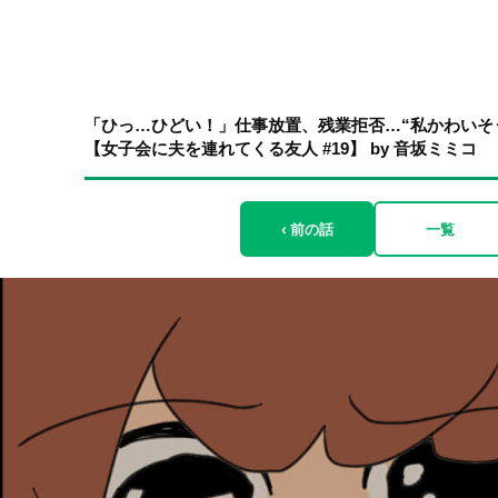
「ひっ…ひどい！」仕事放置、残業拒否…“私かわいそ
【女子会に夫を連れてくる友人 #19】 by 音坂ミミコ
‹ 前の話
一覧