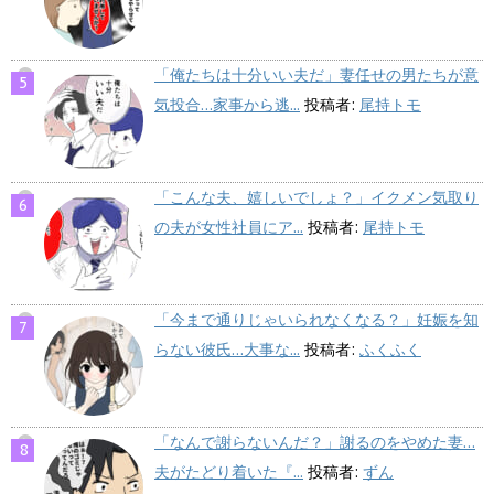
「俺たちは十分いい夫だ」妻任せの男たちが意
気投合…家事から逃...
投稿者:
尾持トモ
「こんな夫、嬉しいでしょ？」イクメン気取り
の夫が女性社員にア...
投稿者:
尾持トモ
「今まで通りじゃいられなくなる？」妊娠を知
らない彼氏…大事な...
投稿者:
ふくふく
「なんで謝らないんだ？」謝るのをやめた妻…
夫がたどり着いた『...
投稿者:
ずん