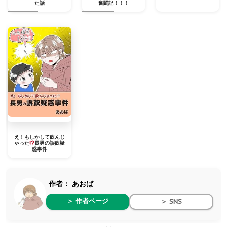
た話
奮闘記！！！
え！もしかして飲んじ
ゃった
長男の誤飲疑
惑事件
作者：
あおば
＞ 作者ページ
＞ SNS