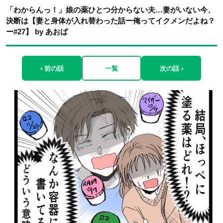
「わからんっ！」娘の薬ひとつ分からない夫…妻がいない今、
決断は【妻と身体が入れ替わった話ー俺ってイクメンだよね？
ー#27】 by あおば
‹ 前の話
一覧
次の話 ›