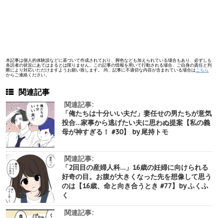
本記事は個人的体験談などに基づいて作成されており、脚色なども加えられている場合もあり、必ずしも
各読者の状況にあてはまるとは限りません。この記事の情報を用いて行動される場合、ご自身の責任と判
断により対応いただけますようお願い致します。 尚、記事に不適切な内容が含まれている場合は
こちら
からご連絡ください。
関連記事
関連記事:
「俺たちは十分いい夫だ」妻任せの男たちが意気
投合…家事から逃げたい夫に思わぬ提案【私の義
母が神すぎる！ #30】 by 尾持トモ
関連記事:
「2回目の産婦人科…」16歳の妊婦に向けられる
好奇の目。お腹が大きくなった先を想像して思う
のは【16歳、命と向き合うとき #77】by ふくふ
く
関連記事: