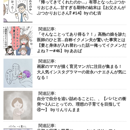
「帰ってきてくれたのか…」有罪となったぶつか
りおじさん…甘すぎる期待の結末は【お父さんが
ぶつかりおじさん⁉︎ #14】by のむ吉
関連記事:
「そんなことってあり得る？！」高熱の娘を診た
医師のひと言…自称イクメン夫が驚いた事実とは
【妻と身体が入れ替わった話ー俺ってイクメンだ
よね？ー#46】by あおば
関連記事:
画家のママが描く育児マンガに注目が集まる！
大人気インスタグラマーの岩永ハナエさんが気に
なる！
関連記事:
自分で自分を追い詰めることに、、【パパとの衝
突〜2人にとっての、理想の子育てを目指して
④〜】 by りんりんまま
関連記事: