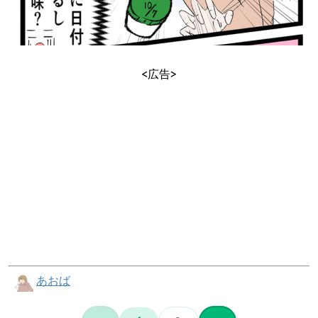
<広告>
あおば