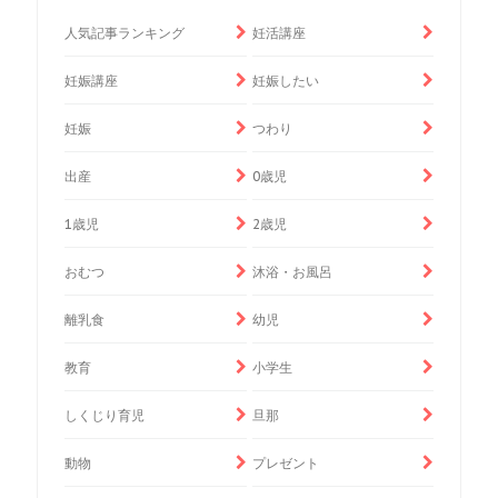
人気記事ランキング
妊活講座
妊娠講座
妊娠したい
妊娠
つわり
出産
0歳児
1歳児
2歳児
おむつ
沐浴・お風呂
離乳食
幼児
教育
小学生
しくじり育児
旦那
動物
プレゼント