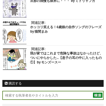
旦那の我慢も限界に・・・ by ミドリャフカ
関連記事:
ホッコリ笑える！6歳娘の自作ソングのフレーズ
by 猫間まみ
関連記事:
我が家ではこれまで危険な事故はなかったけど、
ついにやらかした...【息子の耳の中に入ったもの
①】by モンズースー
購読する