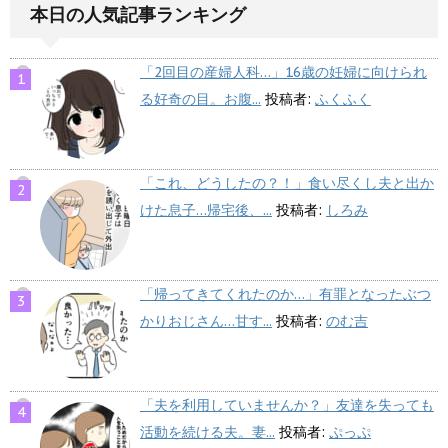
本日の人気記事ランキング
「2回目の産婦人科…」16歳の妊婦に向けられ
る好奇の目。お腹...
投稿者:
ふくふく
「これ、どうしたの？！」食い尽くし夫と出か
けた息子…帰宅後、...
投稿者:
しろみ
「帰ってきてくれたのか…」有罪となったぶつ
かりおじさん…甘す...
投稿者:
のむ吉
「夫を利用していませんか？」友達を失っても
活動を続ける夫。妻...
投稿者:
ぷっぷ