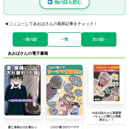
他の話も読む
★
フォロー
してあおばさんの最新記事をチェック！
‹ 前の話
一覧
次の話 ›
あおばさんの電子書籍
VSおばあちゃん助産師
～ちょっと雑だよ助産
師さん！！
妻と身体が入れ替わっ
コロナ禍でのワーママ