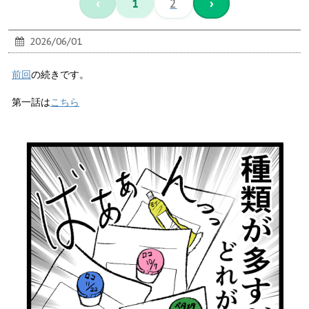
‹
1
2
›
2026/06/01
前回
の続きです。
第一話は
こちら