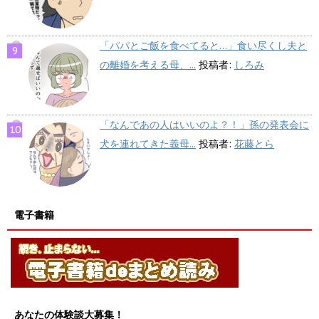
「パパとご飯を食べてると…」食い尽くし夫と
の離婚を考える母、...
投稿者:
しろみ
「なんであの人はいいのよ？！」孫の発表会に
犬を連れてきた義母...
投稿者:
花藤とら
電子書籍
あなたの体験談大募集！