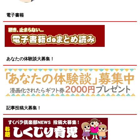
電子書籍
あなたの体験談大募集！
記事投稿大募集！