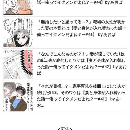
話ー俺ってイクメンだよね？ー#44】by あおば
「離婚したいと思ってる…？」職場の女性が明か
した妻の本音とは【妻と身体が入れ替わった話ー
俺ってイクメンだよね？ー#43】 by あおば
「なんでこんなものが？！」妻が隠していた1枚
の紙…夫が絶句したワケは【妻と身体が入れ替わ
った話ー俺ってイクメンだよね？ー#42】by あお
ば
「それが目標…？」家事育児を後回しにして夫が
続けたSNS。そのワケは【妻と身体が入れ替わっ
た話ー俺ってイクメンだよね？ー#41】 by あ
お…
<広告>