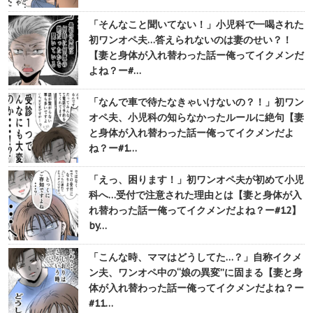
「そんなこと聞いてない！」小児科で一喝された
初ワンオペ夫…答えられないのは妻のせい？！
【妻と身体が入れ替わった話ー俺ってイクメンだ
よね？ー#…
「なんで車で待たなきゃいけないの？！」初ワン
オペ夫、小児科の知らなかったルールに絶句【妻
と身体が入れ替わった話ー俺ってイクメンだよ
ね？ー#1…
「えっ、困ります！」初ワンオペ夫が初めて小児
科へ…受付で注意された理由とは【妻と身体が入
れ替わった話ー俺ってイクメンだよね？ー#12】
by…
「こんな時、ママはどうしてた…？」自称イクメ
ン夫、ワンオペ中の“娘の異変”に固まる【妻と身
体が入れ替わった話ー俺ってイクメンだよね？ー
#11…