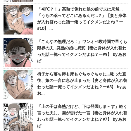
「40℃？！」高熱で倒れた娘の前で夫は呆然…
「うちの薬ってどこにあるんだ…？」【妻と身体
が入れ替わった話ー俺ってイクメンだよね？ー
#10】 …
「こんなの無理だろ！」ワンオペ数時間で早くも
限界の夫…発熱の娘に異変【妻と身体が入れ替わ
った話ー俺ってイクメンだよね？ー#9】 by あお
ば
椅子から落ち卵も床もぐちゃぐちゃに…叱った直
後、娘の一言に息が止まった【妻と身体が入れ替
わった話ー俺ってイクメンだよね？ー#8】 by あ
お…
「上の子は高熱だけど、下は登園しま～す」軽く
言った夫に、園が告げた一言【妻と身体が入れ替
わった話ー俺ってイクメンだよね？#7】 by あお
ば