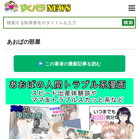
あおばの部屋
この著者の最新記事を読む