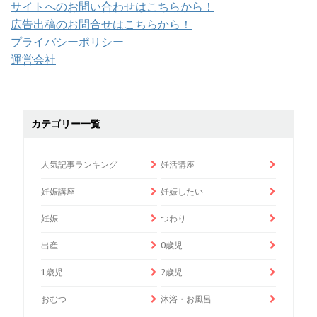
サイトへのお問い合わせはこちらから！
広告出稿のお問合せはこちらから！
プライバシーポリシー
運営会社
カテゴリー一覧
人気記事ランキング
妊活講座
妊娠講座
妊娠したい
妊娠
つわり
出産
0歳児
1歳児
2歳児
おむつ
沐浴・お風呂