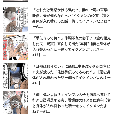
「どれだけ迷惑かける気だ？」妻の上司の言葉に
唖然。夫が知らなかった“イクメンの代償”【妻と
身体が入れ替わった話ー俺ってイクメンだよね？
ー#1…
「手伝うって何？」体調不良の妻子より旅行優先
した夫。現実に直面して出た“本音”【妻と身体が
入れ替わった話ー俺ってイクメンだよね？ー
#17】 …
「旦那は頼りない」に呆然…妻を泣かせた自覚ゼ
ロ夫が放った「俺は手伝ってるのに？」【妻と身
体が入れ替わった話ー俺ってイクメンだよね？ー
#16】…
「俺、偉いよね？」インフルの子を病院へ連れて
行き自己満足する夫。看護師のひと言に絶句【妻
と身体が入れ替わった話ー俺ってイクメンだよ
ね？ー#1…