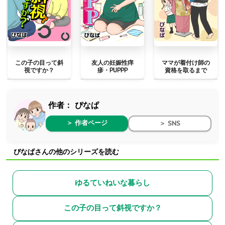
この子の目って斜
友人の妊娠性痒
ママが着付け師の
視ですか？
疹・PUPPP
資格を取るまで
作者：
ぴなぱ
＞ 作者ページ
＞ SNS
ぴなぱさんの他のシリーズを読む
ゆるていねいな暮らし
この子の目って斜視ですか？