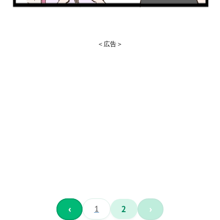
＜広告＞
‹
1
2
›