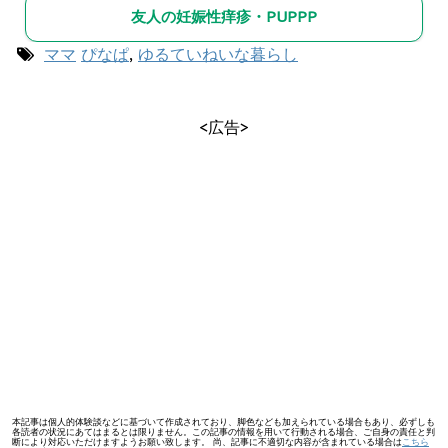
友人の妊娠性痒疹・PUPPP
ママ
ぴなぱ
,
ゆるていねいな暮らし
<広告>
本記事は個人的体験談などに基づいて作成されており、脚色なども加えられている場合もあり、必ずしも
各読者の状況にあてはまるとは限りません。この記事の情報を用いて行動される場合、ご自身の責任と判
断により対応いただけますようお願い致します。 尚、記事に不適切な内容が含まれている場合は
こちら