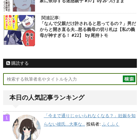
家に依存する迷惑親子 #57】by みつけまま
関連記事:
「なんで父親だけ許されると思ってるの？」男だ
からと開き直る夫…怒る義母の切り札は【私の義
母が神すぎる！ #22】 by 尾持トモ
購読する
本日の人気記事ランキング
「今まで通りじゃいられなくなる？」妊娠を知
らない彼氏…大事な...
投稿者:
ふくふく