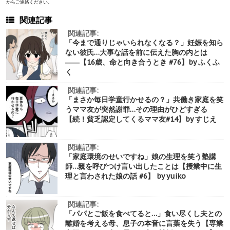
からご連絡ください。
関連記事
関連記事:
「今まで通りじゃいられなくなる？」妊娠を知ら
ない彼氏…大事な話を前に伝えた胸の内とは
――【16歳、命と向き合うとき #76】by ふくふ
く
関連記事:
「まさか毎日学童行かせるの？」共働き家庭を笑
うママ友が突然謝罪…その理由がひどすぎる
【続！貧乏認定してくるママ友#14】by すじえ
関連記事:
「家庭環境のせいですね」娘の生理を笑う塾講
師…親を呼びつけ言い出したことは【授業中に生
理と言わされた娘の話 #6】 by yuiko
関連記事:
「パパとご飯を食べてると…」食い尽くし夫との
離婚を考える母、息子の本音に言葉を失う【専業