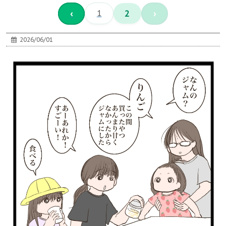
‹
1
2
›
2026/06/01