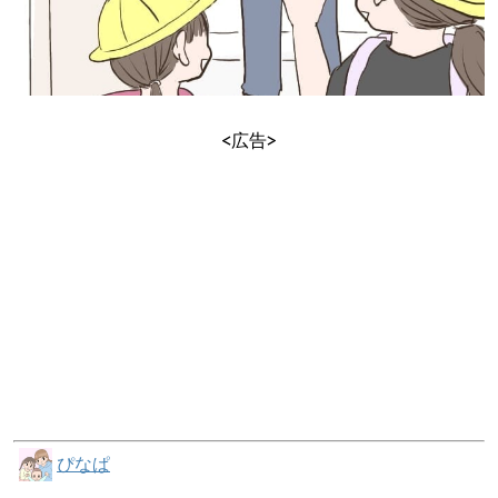
<広告>
ぴなぱ