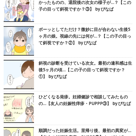
かったものの、退院後の次女の様子が…？【この
子の目って斜視ですか？③】 by ぴなぱ
ボーッとしてただけ？微妙に目が合わない生後5
ヶ月の娘。視線の先には何が…？【この子の目っ
て斜視ですか？②】 by ぴなぱ
斜視の診断を受けている次女。最初の違和感は生
後5ヶ月の頃…【この子の目って斜視ですか？
①】 by ぴなぱ
ひどくなる発疹。妊婦健診で相談してみたもの
の…【友人の妊娠性痒疹・PUPPP③】 by ぴなぱ
順調だった妊娠生活。里帰り後、最初の異変が…