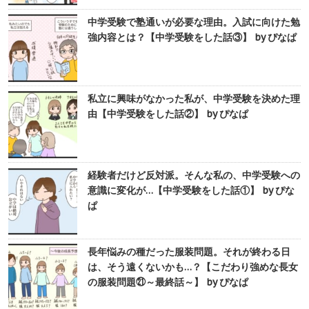
中学受験で塾通いが必要な理由。入試に向けた勉
強内容とは？【中学受験をした話③】 by ぴなぱ
私立に興味がなかった私が、中学受験を決めた理
由【中学受験をした話②】 by ぴなぱ
経験者だけど反対派。そんな私の、中学受験への
意識に変化が…【中学受験をした話①】 by ぴな
ぱ
長年悩みの種だった服装問題。それが終わる日
は、そう遠くないかも…？【こだわり強めな長女
の服装問題㉑～最終話～】 by ぴなぱ