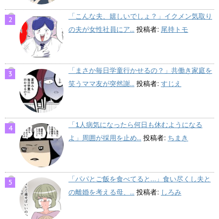
「こんな夫、嬉しいでしょ？」イクメン気取り
の夫が女性社員にア...
投稿者:
尾持トモ
「まさか毎日学童行かせるの？」共働き家庭を
笑うママ友が突然謝...
投稿者:
すじえ
「1人病気になったら何日も休むようになる
よ」周囲が採用を止め...
投稿者:
ちまき
「パパとご飯を食べてると…」食い尽くし夫と
の離婚を考える母、...
投稿者:
しろみ