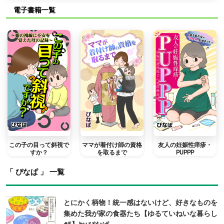
電子書籍一覧
この子の目って斜視で
ママが着付け師の資格
友人の妊娠性痒疹・
すか？
を取るまで
PUPPP
「 ぴなぱ 」 一覧
とにかく柄物！統一感はないけど、好きなものを
集めた我が家の食器たち【ゆるていねいな暮らし