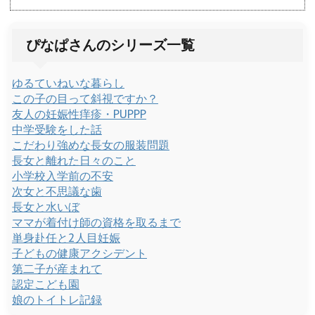
ぴなぱさんのシリーズ一覧
ゆるていねいな暮らし
この子の目って斜視ですか？
友人の妊娠性痒疹・PUPPP
中学受験をした話
こだわり強めな長女の服装問題
長女と離れた日々のこと
小学校入学前の不安
次女と不思議な歯
長女と水いぼ
ママが着付け師の資格を取るまで
単身赴任と2人目妊娠
子どもの健康アクシデント
第二子が産まれて
認定こども園
娘のトイトレ記録