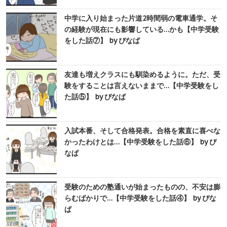
中学に入り始まった片道2時間弱の電車通学。そ
の経験が現在にも影響している…かも【中学受験
をした話⑦】 by ぴなぱ
友達も増えクラスにも馴染めるように。ただ、受
験をすることは言えないままで…【中学受験をし
た話⑤】 by ぴなぱ
入試本番、そして合格発表。合格を素直に喜べな
かったわけとは…【中学受験をした話⑥】 by ぴ
なぱ
受験のための塾通いが始まったものの、不安は膨
らむばかりで…【中学受験をした話④】 by ぴな
ぱ