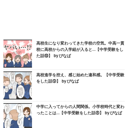
高校生になり変わってきた学校の空気。中高一貫
校に高校からの入学組が入ると…【中学受験をし
た話⑩】 by ぴなぱ
高校進学を控え、感じ始めた違和感。【中学受験
をした話⑨】 by ぴなぱ
中学に入ってからの人間関係。小学校時代と変わ
ったことは…【中学受験をした話⑧】 by ぴなぱ