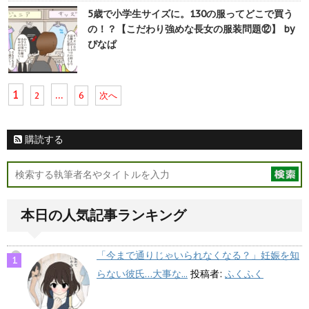
5歳で小学生サイズに。130の服ってどこで買う
の！？【こだわり強めな長女の服装問題⑫】 by
ぴなぱ
1
…
2
6
次へ
購読する
本日の人気記事ランキング
「今まで通りじゃいられなくなる？」妊娠を知
らない彼氏…大事な...
投稿者:
ふくふく