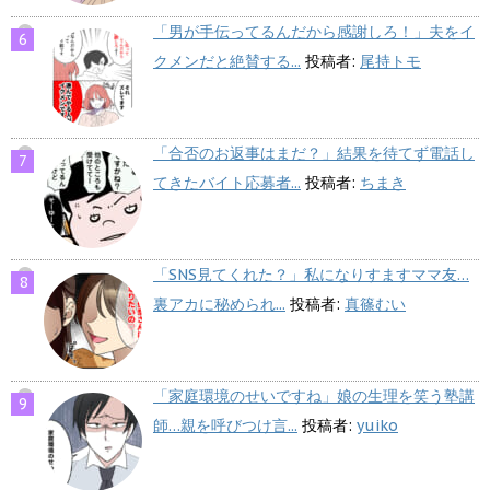
「男が手伝ってるんだから感謝しろ！」夫をイ
クメンだと絶賛する...
投稿者:
尾持トモ
「合否のお返事はまだ？」結果を待てず電話し
てきたバイト応募者...
投稿者:
ちまき
「SNS見てくれた？」私になりすますママ友…
裏アカに秘められ...
投稿者:
真篠むい
「家庭環境のせいですね」娘の生理を笑う塾講
師…親を呼びつけ言...
投稿者:
yuiko