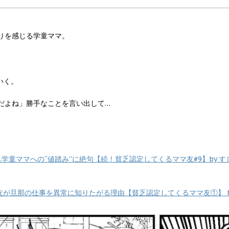
りを感じる学童ママ。
いく。
だよね」勝手なことを言い出して…
学童ママへの“値踏み”に絶句【続！貧乏認定してくるママ友#9】by す
が旦那の仕事を異常に知りたがる理由【貧乏認定してくるママ友①】 b