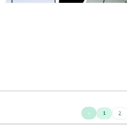
‹
1
2