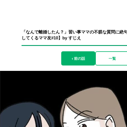
「なんで離婚したん？」習い事ママの不躾な質問に絶
してくるママ友#10】by すじえ
‹ 前の話
一覧