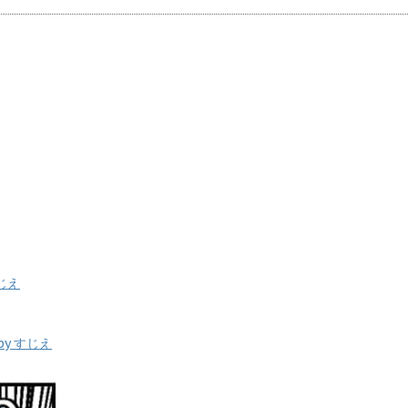
じえ
y すじえ