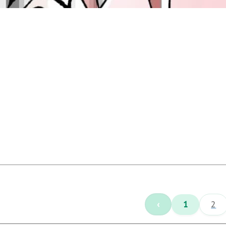
‹
1
2