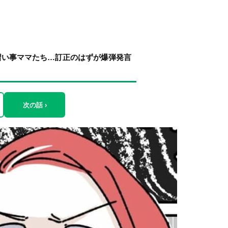
習い事ママたち…訂正のはずが爆弾発言
次の話 ›