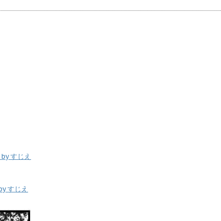
。
y すじえ
y すじえ