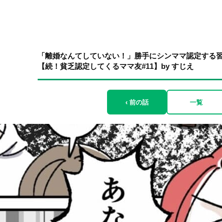
「離婚なんてしていない！」勝手にシンママ認定する
【続！貧乏認定してくるママ友#11】by すじえ
‹ 前の話
一覧