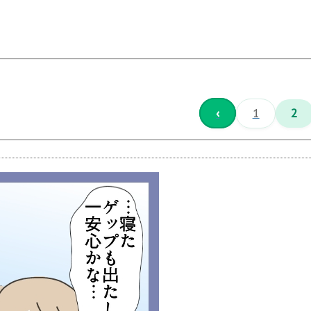
‹
1
2