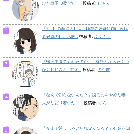
けた息子…帰宅後、...
投稿者:
しろみ
「2回目の産婦人科…」16歳の妊婦に向けられ
る好奇の目。お腹...
投稿者:
ふくふく
「帰ってきてくれたのか…」有罪となったぶつ
かりおじさん…甘す...
投稿者:
のむ吉
「なんで謝らないんだ？」謝るのをやめた妻…
夫がたどり着いた『...
投稿者:
ずん
「今まで通りじゃいられなくなる？」妊娠を知