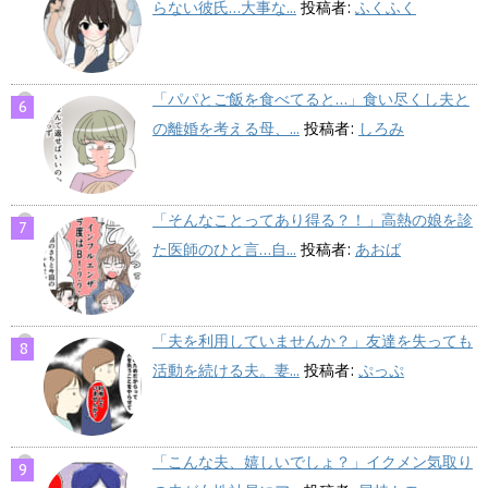
らない彼氏…大事な...
投稿者:
ふくふく
「パパとご飯を食べてると…」食い尽くし夫と
の離婚を考える母、...
投稿者:
しろみ
「そんなことってあり得る？！」高熱の娘を診
た医師のひと言…自...
投稿者:
あおば
「夫を利用していませんか？」友達を失っても
活動を続ける夫。妻...
投稿者:
ぷっぷ
「こんな夫、嬉しいでしょ？」イクメン気取り