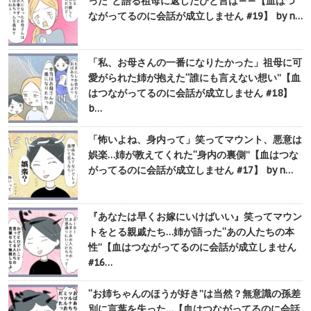
った”と語る祖母に返したひと言は——【血はつ
ながってるのに会話が成立しません #19】 by n…
「私、お母さんの一番になりたかった」祖母に可
愛がられた姉が抱えた“誰にも言えない想い”【血
はつながってるのに会話が成立しません #18】
b…
「怖いよね、身内って」笑ってマウント、悪意は
娯楽…姉が教えてくれた“身内の裏側”【血はつな
がってるのに会話が成立しません #17】 by n…
『あなたは早くお嫁にいけばいい』笑ってマウン
トをとる親戚たち…姉が語った“あの人たちの本
性”【血はつながってるのに会話が成立しません
#16…
“お姉ちゃんのほうが好き”は当然？無意識の孫差
別に言葉を失った…【血はつながってるのに会話