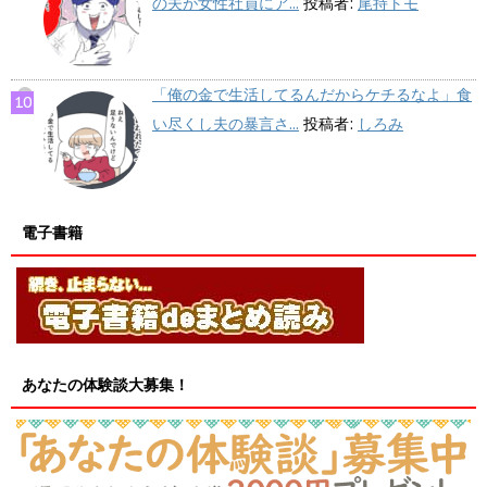
の夫が女性社員にア...
投稿者:
尾持トモ
「俺の金で生活してるんだからケチるなよ」食
い尽くし夫の暴言さ...
投稿者:
しろみ
電子書籍
あなたの体験談大募集！