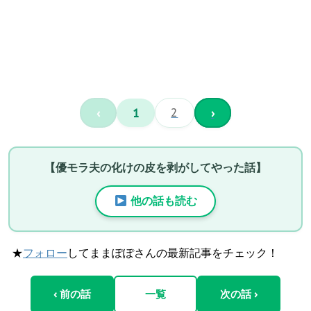
‹
1
2
›
【優モラ夫の化けの皮を剥がしてやった話】
他の話も読む
★
フォロー
してままぽぽさんの最新記事をチェック！
‹ 前の話
一覧
次の話 ›