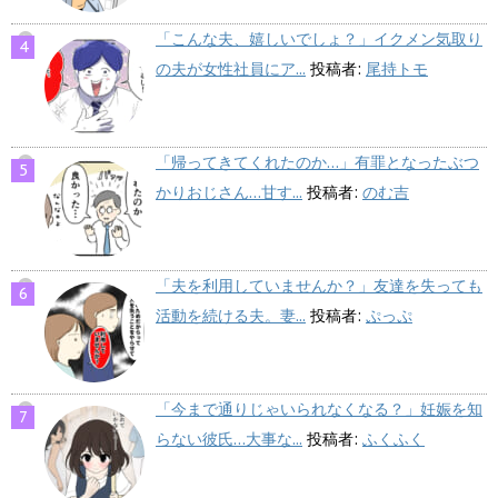
「こんな夫、嬉しいでしょ？」イクメン気取り
の夫が女性社員にア...
投稿者:
尾持トモ
「帰ってきてくれたのか…」有罪となったぶつ
かりおじさん…甘す...
投稿者:
のむ吉
「夫を利用していませんか？」友達を失っても
活動を続ける夫。妻...
投稿者:
ぷっぷ
「今まで通りじゃいられなくなる？」妊娠を知
らない彼氏…大事な...
投稿者:
ふくふく