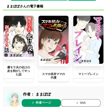
ままぽぽさんの電子書籍
優モラ夫の化けの
皮を剥がしてやっ
マミーブレイン
スマホ依存ママの
た話
代償
作者：
ままぽぽ
＞ 作者ページ
＞ SNS