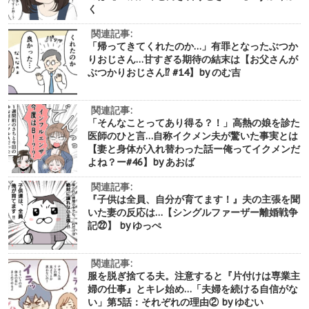
く
関連記事:
「帰ってきてくれたのか…」有罪となったぶつか
りおじさん…甘すぎる期待の結末は【お父さんが
ぶつかりおじさん⁉︎ #14】by のむ吉
関連記事:
「そんなことってあり得る？！」高熱の娘を診た
医師のひと言…自称イクメン夫が驚いた事実とは
【妻と身体が入れ替わった話ー俺ってイクメンだ
よね？ー#46】by あおば
関連記事:
『子供は全員、自分が育てます！』夫の主張を聞
いた妻の反応は…【シングルファーザー離婚戦争
記㉒】 by ゆっぺ
関連記事:
服を脱ぎ捨てる夫。注意すると『片付けは専業主
婦の仕事』とキレ始め…「夫婦を続ける自信がな
い」第5話：それぞれの理由② by ゆむい