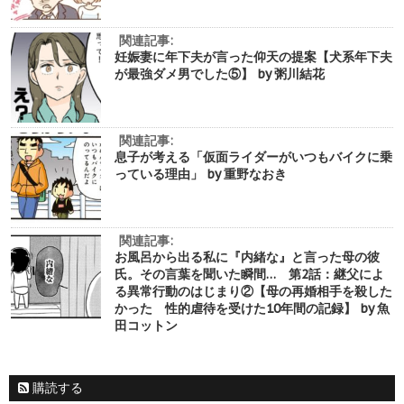
関連記事:
妊娠妻に年下夫が言った仰天の提案【犬系年下夫
が最強ダメ男でした⑤】 by 粥川結花
関連記事:
息子が考える「仮面ライダーがいつもバイクに乗
っている理由」 by 重野なおき
関連記事:
お風呂から出る私に『内緒な』と言った母の彼
氏。その言葉を聞いた瞬間… 第2話：継父によ
る異常行動のはじまり②【母の再婚相手を殺した
かった 性的虐待を受けた10年間の記録】 by 魚
田コットン
購読する