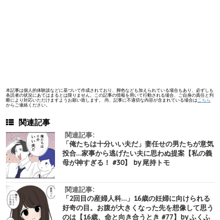
本記事は個人的体験談などに基づいて作成されており、脚色なども加えられている場合もあり、必ずしも
各読者の状況にあてはまるとは限りません。この記事の情報を用いて行動される場合、ご自身の責任と判
断により対応いただけますようお願い致します。 尚、記事に不適切な内容が含まれている場合は
こちら
からご連絡ください。
関連記事
関連記事:
「俺たちは十分いい夫だ」妻任せの男たちが意気
投合…家事から逃げたい夫に思わぬ提案【私の義
母が神すぎる！ #30】 by 尾持トモ
関連記事:
「2回目の産婦人科…」16歳の妊婦に向けられる
好奇の目。お腹が大きくなった先を想像して思う
のは【16歳、命と向き合うとき #77】by ふくふ