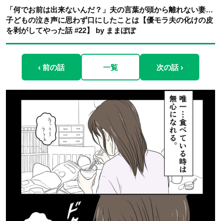
「何でお前は出来ないんだ？」夫の言葉が頭から離れない妻…
子どもの泣き声に思わず口にしたことは【優モラ夫の化けの皮
を剥がしてやった話 #22】 by ままぽぽ
‹ 前の話
一覧
次の話 ›