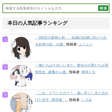
本日の人気記事ランキング
「2回目の産婦人科…」16歳の妊婦に向けられ
る好奇の目。お腹...
投稿者:
ふくふく
「俺たちは十分いい夫だ」妻任せの男たちが意
気投合…家事から逃...
投稿者:
尾持トモ
「これ、どうしたの？！」食い尽くし夫と出か
けた息子…帰宅後、...
投稿者:
しろみ