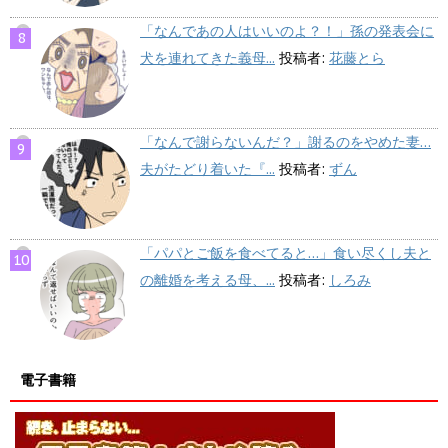
「なんであの人はいいのよ？！」孫の発表会に
犬を連れてきた義母...
投稿者:
花藤とら
「なんで謝らないんだ？」謝るのをやめた妻…
夫がたどり着いた『...
投稿者:
ずん
「パパとご飯を食べてると…」食い尽くし夫と
の離婚を考える母、...
投稿者:
しろみ
電子書籍