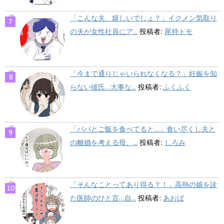
「こんな夫、嬉しいでしょ？」イクメン気取り
の夫が女性社員にア...
投稿者:
尾持トモ
「今まで通りじゃいられなくなる？」妊娠を知
らない彼氏…大事な...
投稿者:
ふくふく
「パパとご飯を食べてると…」食い尽くし夫と
の離婚を考える母、...
投稿者:
しろみ
「そんなことってあり得る？！」高熱の娘を診
た医師のひと言…自...
投稿者:
あおば