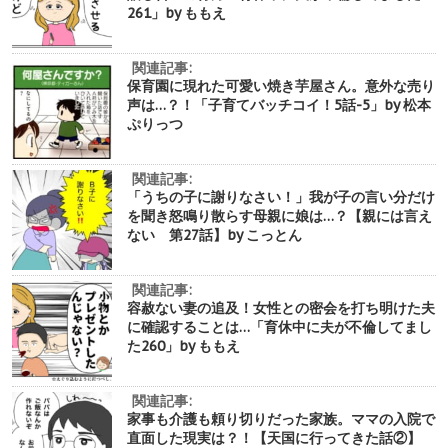
261」by ももえ
関連記事:
保育園に現れた可愛い焼き芋屋さん。意外な売り
声は…？！「子育てバッチコイ！5話-5」by 松本
ぷりっつ
関連記事:
「うちの子に謝りなさい！」我が子の言い分だけ
を聞き怒鳴り散らす母親に娘は…？【親には言え
ない 第27話】by こっとん
関連記事:
容赦ない妻の追及！女性との密会を打ち明けた夫
に確認することは…「育休中に夫が不倫してまし
た260」by ももえ
関連記事:
家事も介護も頼り切りだった家族。ママの入院で
直面した現実は？！【天国に行ってきた話②】