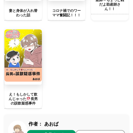
だよ助産師さ
ん！！
妻と身体が入れ替
コロナ禍でのワー
わった話
ママ奮闘記！！！
え！もしかして飲
んじゃった
長男
の誤飲疑惑事件
作者：
あおば