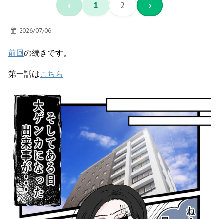
‹
1
2
›
2026/07/06
前回
の続きです。
第一話は
こちら