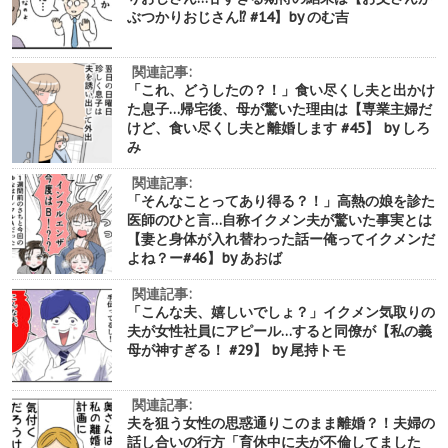
ぶつかりおじさん⁉︎ #14】by のむ吉
関連記事:
「これ、どうしたの？！」食い尽くし夫と出かけ
た息子…帰宅後、母が驚いた理由は【専業主婦だ
けど、食い尽くし夫と離婚します #45】 by しろ
み
関連記事:
「そんなことってあり得る？！」高熱の娘を診た
医師のひと言…自称イクメン夫が驚いた事実とは
【妻と身体が入れ替わった話ー俺ってイクメンだ
よね？ー#46】by あおば
関連記事:
「こんな夫、嬉しいでしょ？」イクメン気取りの
夫が女性社員にアピール…すると同僚が【私の義
母が神すぎる！ #29】 by 尾持トモ
関連記事:
夫を狙う女性の思惑通りこのまま離婚？！夫婦の
話し合いの行方「育休中に夫が不倫してました