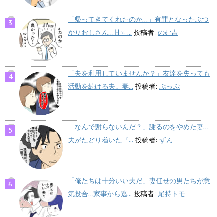
「帰ってきてくれたのか…」有罪となったぶつ
かりおじさん…甘す...
投稿者:
のむ吉
「夫を利用していませんか？」友達を失っても
活動を続ける夫。妻...
投稿者:
ぷっぷ
「なんで謝らないんだ？」謝るのをやめた妻…
夫がたどり着いた『...
投稿者:
ずん
「俺たちは十分いい夫だ」妻任せの男たちが意
気投合…家事から逃...
投稿者:
尾持トモ