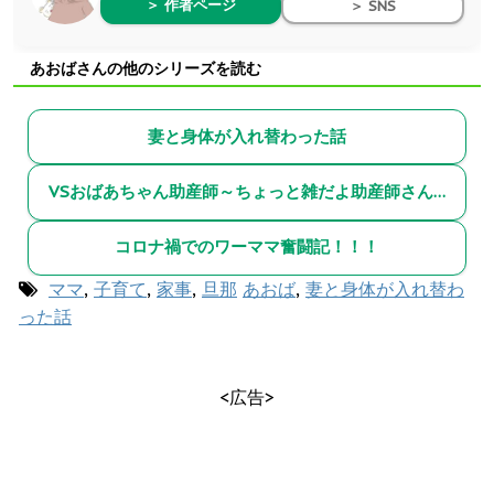
＞ 作者ページ
＞ SNS
あおばさんの他のシリーズを読む
妻と身体が入れ替わった話
VSおばあちゃん助産師～ちょっと雑だよ助産師さん！！～総集編～
コロナ禍でのワーママ奮闘記！！！
ママ
,
子育て
,
家事
,
旦那
あおば
,
妻と身体が入れ替わ
った話
<広告>