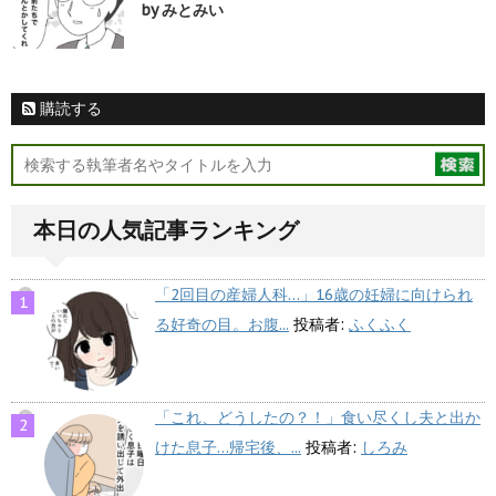
by みとみい
購読する
本日の人気記事ランキング
「2回目の産婦人科…」16歳の妊婦に向けられ
る好奇の目。お腹...
投稿者:
ふくふく
「これ、どうしたの？！」食い尽くし夫と出か
けた息子…帰宅後、...
投稿者:
しろみ