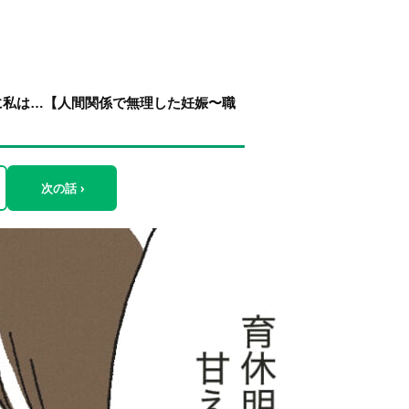
に私は…【人間関係で無理した妊娠〜職
次の話 ›