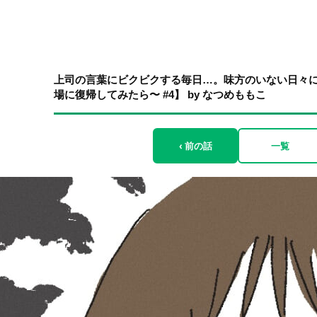
上司の言葉にビクビクする毎日…。味方のいない日々
場に復帰してみたら〜 #4】 by なつめももこ
‹ 前の話
一覧