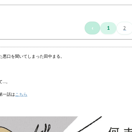
‹
1
2
た悪口を聞いてしまった田中まる。
て…。
第一話は
こちら