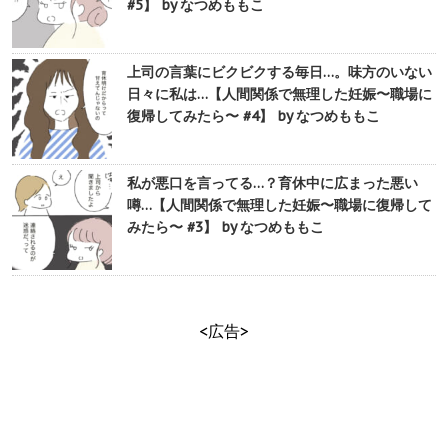
#5】 by なつめももこ
上司の言葉にビクビクする毎日…。味方のいない
日々に私は…【人間関係で無理した妊娠〜職場に
復帰してみたら〜 #4】 by なつめももこ
私が悪口を言ってる…？育休中に広まった悪い
噂…【人間関係で無理した妊娠〜職場に復帰して
みたら〜 #3】 by なつめももこ
<広告>