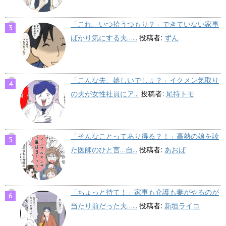
「これ、いつ拾うつもり？」できていない家事
ばかり気にする夫…...
投稿者:
ずん
「こんな夫、嬉しいでしょ？」イクメン気取り
の夫が女性社員にア...
投稿者:
尾持トモ
「そんなことってあり得る？！」高熱の娘を診
た医師のひと言…自...
投稿者:
あおば
「ちょっと待て！」家事も介護も妻がやるのが
当たり前だった夫…...
投稿者:
新垣ライコ