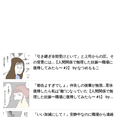
「引き継ぎ全部受けといて」と上司からの圧。そ
の背景には…【人間関係で無理した妊娠〜職場に
復帰してみたら〜 #2】 by なつめももこ
「都合よすぎでしょ」仲良しの後輩が無視…育休
復帰したら私は“敵”になっていた【人間関係で無
理した妊娠〜職場に復帰してみたら〜 #1】 by …
「いい加減にして！」安静中なのに職場から連絡