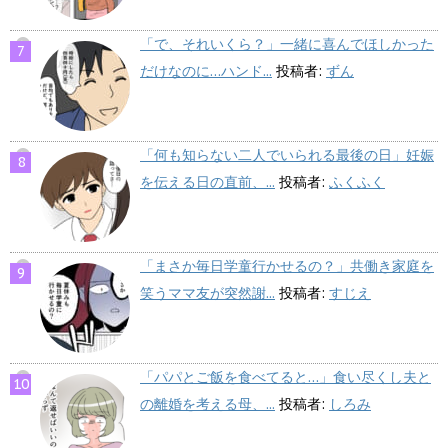
「で、それいくら？」一緒に喜んでほしかった
だけなのに…ハンド...
投稿者:
ずん
「何も知らない二人でいられる最後の日」妊娠
を伝える日の直前、...
投稿者:
ふくふく
「まさか毎日学童行かせるの？」共働き家庭を
笑うママ友が突然謝...
投稿者:
すじえ
「パパとご飯を食べてると…」食い尽くし夫と
の離婚を考える母、...
投稿者:
しろみ