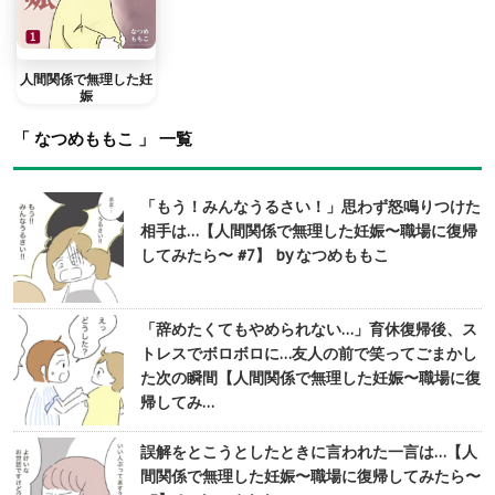
人間関係で無理した妊
娠
「 なつめももこ 」 一覧
「もう！みんなうるさい！」思わず怒鳴りつけた
相手は…【人間関係で無理した妊娠〜職場に復帰
してみたら〜 #7】 by なつめももこ
「辞めたくてもやめられない…」育休復帰後、ス
トレスでボロボロに…友人の前で笑ってごまかし
た次の瞬間【人間関係で無理した妊娠〜職場に復
帰してみ…
誤解をとこうとしたときに言われた一言は…【人
間関係で無理した妊娠〜職場に復帰してみたら〜