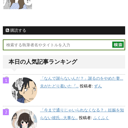
購読する
本日の人気記事ランキング
「なんで謝らないんだ？」謝るのをやめた妻…
夫がたどり着いた『...
投稿者:
ずん
「今まで通りじゃいられなくなる？」妊娠を知
らない彼氏…大事な...
投稿者:
ふくふく