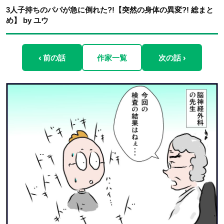
3人子持ちのパパが急に倒れた?!【突然の身体の異変?! 総まと
め】 by ユウ
‹ 前の話
作家一覧
次の話 ›