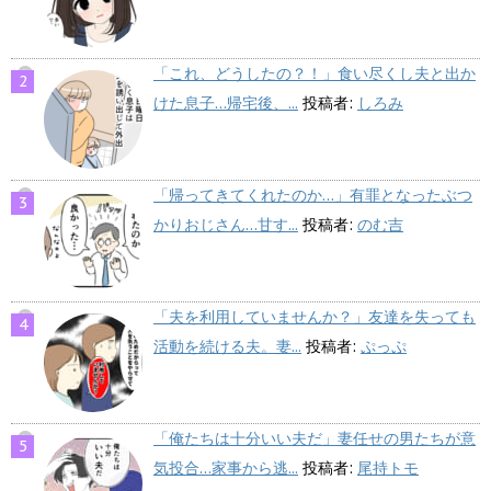
「これ、どうしたの？！」食い尽くし夫と出か
けた息子…帰宅後、...
投稿者:
しろみ
「帰ってきてくれたのか…」有罪となったぶつ
かりおじさん…甘す...
投稿者:
のむ吉
「夫を利用していませんか？」友達を失っても
活動を続ける夫。妻...
投稿者:
ぷっぷ
「俺たちは十分いい夫だ」妻任せの男たちが意
気投合…家事から逃...
投稿者:
尾持トモ