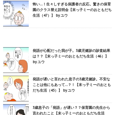
怖い…！生々しすぎる保護者の反応。驚きの保育
園のクラス替え説明会【末っ子ミーのおともだち
生活（47）】 by ユウ
発語が心配だった我が子。3歳児健診の診査結果
は？？【末っ子ミーのおともだち生活（46）】
by ユウ
発語が遅いと言われた息子の3歳児健診。不安な
ことは他にもあって…？！【末っ子ミーのおとも
だち生活（45）】 by ユウ
3歳息子の「発語」が遅い？？保育園の先生から
言われたこと【末っ子ミーのおともだち生活