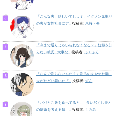
「こんな夫、嬉しいでしょ？」イクメン気取り
の夫が女性社員にア...
投稿者:
尾持トモ
「今まで通りじゃいられなくなる？」妊娠を知
らない彼氏…大事な...
投稿者:
ふくふく
「なんで謝らないんだ？」謝るのをやめた妻…
夫がたどり着いた『...
投稿者:
ずん
「パパとご飯を食べてると…」食い尽くし夫と
の離婚を考える母、...
投稿者:
しろみ