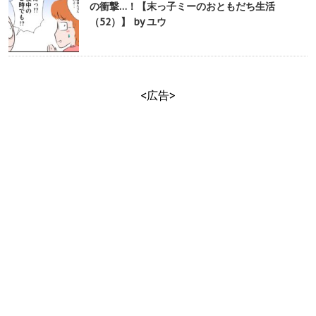
の衝撃…！【末っ子ミーのおともだち生活
（52）】 by ユウ
<広告>