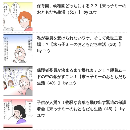
保育園、幼稚園どっちにする？？【末っ子ミーの
おともだち生活（51）】 by ユウ
私が委員を受けられないワケ。そして救世主登
場！？【末っ子ミーのおともだち生活（50）】
by ユウ
保護者委員が決まるまで帰れまテン！？膠着ムー
ドの中の念がすごい！【末っ子ミーのおともだち
生活（49）】 by ユウ
子供が人質？！物騒な言葉も飛び出す緊迫の保護
者会【末っ子ミーのおともだち生活（48）】 by
ユウ