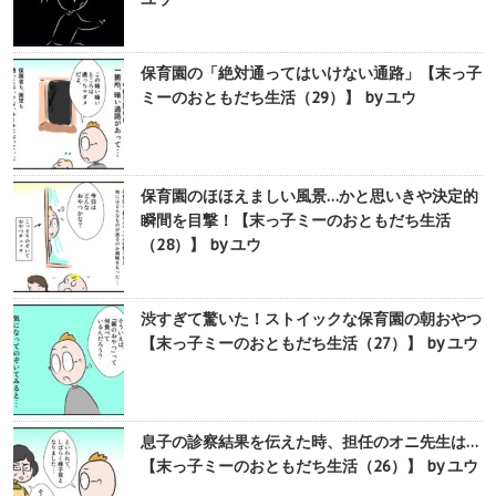
保育園の「絶対通ってはいけない通路」【末っ子
ミーのおともだち生活（29）】 by ユウ
保育園のほほえましい風景…かと思いきや決定的
瞬間を目撃！【末っ子ミーのおともだち生活
（28）】 by ユウ
渋すぎて驚いた！ストイックな保育園の朝おやつ
【末っ子ミーのおともだち生活（27）】 by ユウ
息子の診察結果を伝えた時、担任のオニ先生は…
【末っ子ミーのおともだち生活（26）】 by ユウ