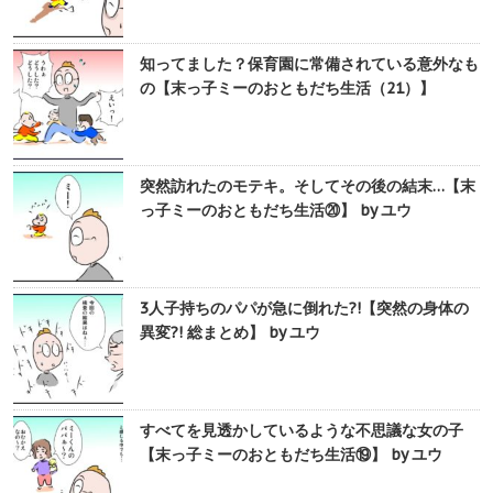
知ってました？保育園に常備されている意外なも
の【末っ子ミーのおともだち生活（21）】
突然訪れたのモテキ。そしてその後の結末…【末
っ子ミーのおともだち生活⑳】 by ユウ
3人子持ちのパパが急に倒れた?!【突然の身体の
異変?! 総まとめ】 by ユウ
すべてを見透かしているような不思議な女の子
【末っ子ミーのおともだち生活⑲】 by ユウ