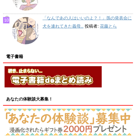
「なんであの人はいいのよ？！」孫の発表会に
犬を連れてきた義母...
投稿者:
花藤とら
電子書籍
あなたの体験談大募集！