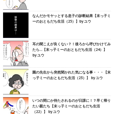
なんだかモヤッとする息子の診断結果【末っ子ミ
ーのおともだち生活（25）】by ユウ
耳の聞こえが良くない？！後ろから呼びかけてみ
たら…【末っ子ミーのおともだち生活（24）】
by ユウ
園の先生から突然聞かれた気になる事・・・【末
っ子ミーのおともだち生活（23）】 by ユウ
いつの間にか待たされるのが日課に！？早く帰り
たい親たち【末っ子ミーのおともだち生活
（22）】 by ユウ