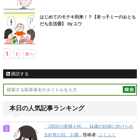
はじめてのモテキ到来！？【末っ子ミーのおとも
だち生活⑱】 by ユウ
1
2
次へ
購読する
本日の人気記事ランキング
「2回目の産婦人科…」16歳の妊婦に向けられ
る好奇の目。お腹...
投稿者:
ふくふく