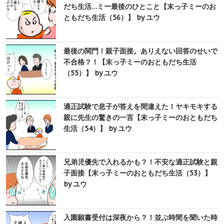
だち生活…ミー最後のひとこと【末っ子ミーのお
ともだち生活（56）】 by ユウ
最後の関門！親子面接。ありえない回答のせいで
不合格？！【末っ子ミーのおともだち生活
（55）】 by ユウ
適正試験で息子が答えを間違えた！ヤキモキする
親に先生の驚きの一言【末っ子ミーのおともだち
生活（54）】 by ユウ
兄弟児優先で入れるかも？！不安な適正試験と親
子面接【末っ子ミーのおともだち生活（53）】
by ユウ
入園願書受付は深夜から？！並ぶ時間を聞いた時