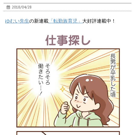
2018/04/28
ゆむい先生
の新連載
「転勤族育児」
大好評連載中！