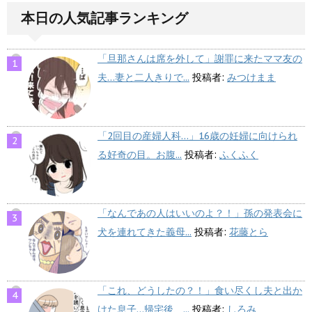
本日の人気記事ランキング
「旦那さんは席を外して」謝罪に来たママ友の
夫…妻と二人きりで...
投稿者:
みつけまま
「2回目の産婦人科…」16歳の妊婦に向けられ
る好奇の目。お腹...
投稿者:
ふくふく
「なんであの人はいいのよ？！」孫の発表会に
犬を連れてきた義母...
投稿者:
花藤とら
「これ、どうしたの？！」食い尽くし夫と出か
けた息子…帰宅後、...
投稿者:
しろみ