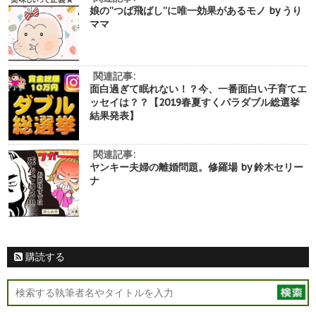
娘の”つば飛ばし”に唯一効果があるモノ by うり
ママ
関連記事:
面白過ぎて眠れない！？今、一番面白い子育てエ
ッセイは？？【2019春夏すくパラダブル総選挙
結果発表】
関連記事:
ヤンキー夫婦の離婚問題。修羅場 by 鈴木セリー
ナ
購読する