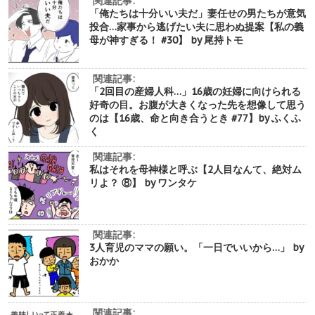
関連記事:
「俺たちは十分いい夫だ」妻任せの男たちが意気
投合…家事から逃げたい夫に思わぬ提案【私の義
母が神すぎる！ #30】 by 尾持トモ
関連記事:
「2回目の産婦人科…」16歳の妊婦に向けられる
好奇の目。お腹が大きくなった先を想像して思う
のは【16歳、命と向き合うとき #77】by ふくふ
く
関連記事:
私はそれを母神様と呼ぶ【2人目なんて、絶対ム
リよ？ ⑧】 by ワンタケ
関連記事:
3人育児のママの願い。「一日でいいから…」 by
おかか
関連記事: