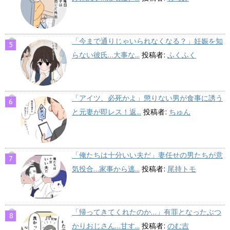
「今まで通りじゃいられなくなる？」妊娠を知
らない彼氏…大事な...
投稿者:
ふくふく
「アイツ、必死かよ」懲りない男が食事に誘う
と元妻が即レス！返...
投稿者:
ちゅん
「俺たちは十分いい夫だ」妻任せの男たちが意
気投合…家事から逃...
投稿者:
尾持トモ
「帰ってきてくれたのか…」有罪となったぶつ
かりおじさん…甘す...
投稿者:
のむ吉