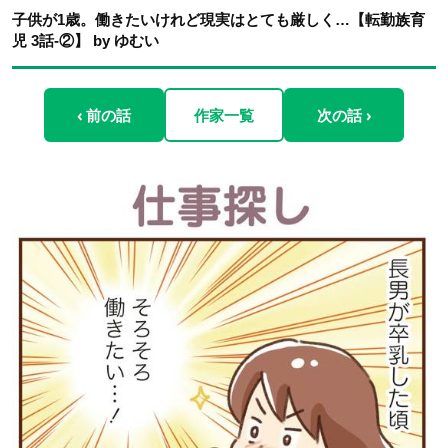
子供が1歳。働きたいけれど現実はとても厳しく…【転勤族育
児 3話-②】 by ゆむい
‹ 前の話
作家一覧
次の話 ›