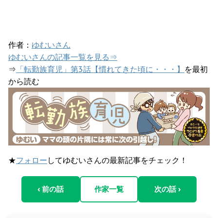
作者：
ゆむいさん
ゆむいさんの記事一覧を見る⇒
⇒
「転勤族育児」第3話【慣れてきた頃に・・・】
を最初
から読む
★
フォロー
してゆむいさんの最新記事をチェック！
‹ 前の話
作家一覧
次の話 ›