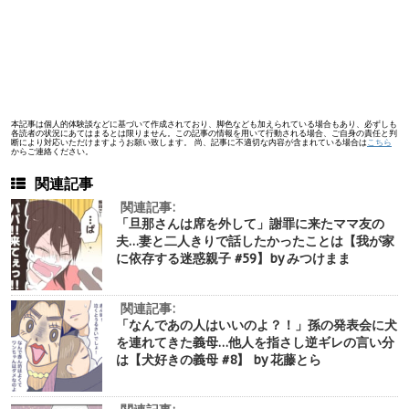
本記事は個人的体験談などに基づいて作成されており、脚色なども加えられている場合もあり、必ずしも
各読者の状況にあてはまるとは限りません。この記事の情報を用いて行動される場合、ご自身の責任と判
断により対応いただけますようお願い致します。 尚、記事に不適切な内容が含まれている場合は
こちら
からご連絡ください。
関連記事
関連記事:
「旦那さんは席を外して」謝罪に来たママ友の
夫…妻と二人きりで話したかったことは【我が家
に依存する迷惑親子 #59】by みつけまま
関連記事:
「なんであの人はいいのよ？！」孫の発表会に犬
を連れてきた義母…他人を指さし逆ギレの言い分
は【犬好きの義母 #8】 by 花藤とら