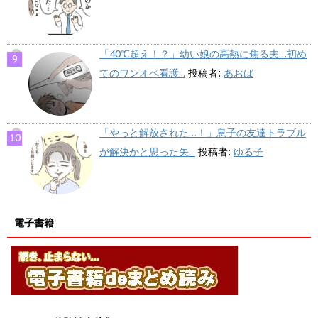
「40℃超え！？」幼い娘の高熱に焦る夫…初め
てのワンオペ看護...
投稿者:
あおば
「やっと解放された…！」息子の友達トラブル
が解決かと思った矢...
投稿者:
ゆる子
電子書籍