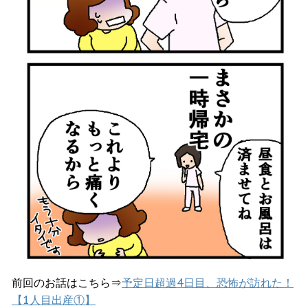
前回のお話はこちら⇒
予定日超過4日目、恐怖が訪れた！
【1人目出産①】