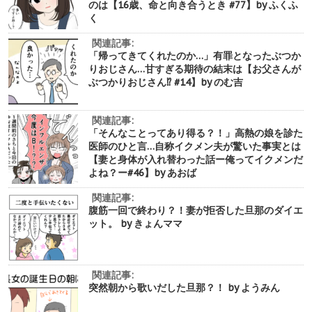
のは【16歳、命と向き合うとき #77】by ふくふ
く
関連記事:
「帰ってきてくれたのか…」有罪となったぶつか
りおじさん…甘すぎる期待の結末は【お父さんが
ぶつかりおじさん⁉︎ #14】by のむ吉
関連記事:
「そんなことってあり得る？！」高熱の娘を診た
医師のひと言…自称イクメン夫が驚いた事実とは
【妻と身体が入れ替わった話ー俺ってイクメンだ
よね？ー#46】by あおば
関連記事:
腹筋一回で終わり？！妻が拒否した旦那のダイエ
ット。 by きょんママ
関連記事:
突然朝から歌いだした旦那？！ by ようみん