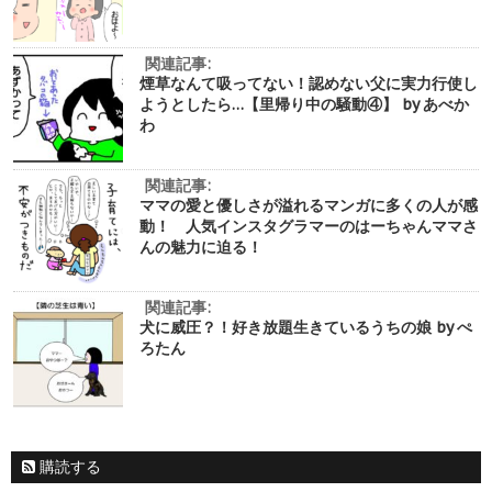
関連記事:
煙草なんて吸ってない！認めない父に実力行使し
ようとしたら…【里帰り中の騒動④】 by あべか
わ
関連記事:
ママの愛と優しさが溢れるマンガに多くの人が感
動！ 人気インスタグラマーのはーちゃんママさ
んの魅力に迫る！
関連記事:
犬に威圧？！好き放題生きているうちの娘 by ぺ
ろたん
購読する