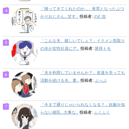
「帰ってきてくれたのか…」有罪となったぶつ
かりおじさん…甘す...
投稿者:
のむ吉
「こんな夫、嬉しいでしょ？」イクメン気取り
の夫が女性社員にア...
投稿者:
尾持トモ
「夫を利用していませんか？」友達を失っても
活動を続ける夫。妻...
投稿者:
ぷっぷ
「今まで通りじゃいられなくなる？」妊娠を知
らない彼氏…大事な...
投稿者:
ふくふく