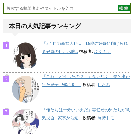
本日の人気記事ランキング
「2回目の産婦人科…」16歳の妊婦に向けられ
る好奇の目。お腹...
投稿者:
ふくふく
「これ、どうしたの？！」食い尽くし夫と出か
けた息子…帰宅後、...
投稿者:
しろみ
「俺たちは十分いい夫だ」妻任せの男たちが意
気投合…家事から逃...
投稿者:
尾持トモ