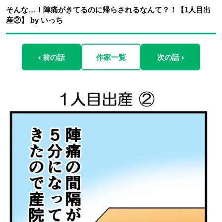
そんな…！陣痛がきてるのに帰らされるなんて？！【1人目出
産②】 by いっち
‹ 前の話
作家一覧
次の話 ›