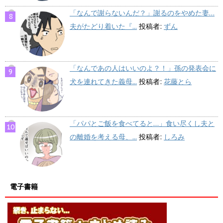
「なんで謝らないんだ？」謝るのをやめた妻…
夫がたどり着いた『...
投稿者:
ずん
「なんであの人はいいのよ？！」孫の発表会に
犬を連れてきた義母...
投稿者:
花藤とら
「パパとご飯を食べてると…」食い尽くし夫と
の離婚を考える母、...
投稿者:
しろみ
電子書籍