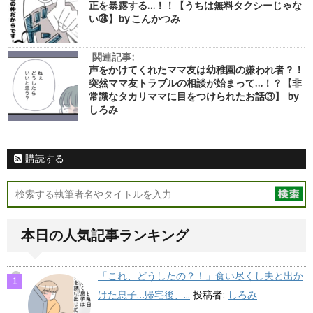
正を暴露する…！！【うちは無料タクシーじゃな
い㉘】by こんかつみ
関連記事:
声をかけてくれたママ友は幼稚園の嫌われ者？！
突然ママ友トラブルの相談が始まって…！？【非
常識なタカリママに目をつけられたお話③】 by
しろみ
購読する
本日の人気記事ランキング
「これ、どうしたの？！」食い尽くし夫と出か
けた息子…帰宅後、...
投稿者:
しろみ