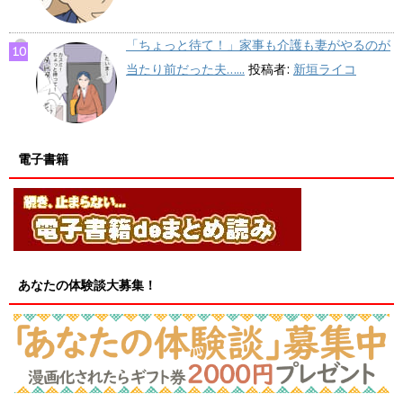
「ちょっと待て！」家事も介護も妻がやるのが
当たり前だった夫…...
投稿者:
新垣ライコ
電子書籍
あなたの体験談大募集！