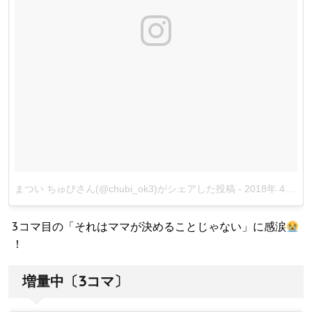
まつい ちゅびさん(@chubi_ok3)がシェアした投稿
-
2018年 4月月19日午前6時22分PDT
3コマ目の「それはママが決めることじゃない」に感涙
！
増量中〔3コマ〕