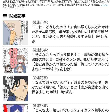
各読者の状況にあてはまるとは限りません。この記事の情報を用いて行動される場合、ご自身の責任と判
断により対応いただけますようお願い致します。 尚、記事に不適切な内容が含まれている場合は
こちら
からご連絡ください。
関連記事
関連記事:
「これ、どうしたの？！」食い尽くし夫と出かけ
た息子…帰宅後、母が驚いた理由は【専業主婦だ
けど、食い尽くし夫と離婚します #45】 by しろ
み
関連記事:
「そんなことってあり得る？！」高熱の娘を診た
医師のひと言…自称イクメン夫が驚いた事実とは
【妻と身体が入れ替わった話ー俺ってイクメンだ
よね？ー#46】by あおば
関連記事:
「なんで謝らないんだ？」謝るのをやめた妻…夫
がたどり着いた『答え』とは【妻が突然家を出て
行きました #65】 by ずん
関連記事:
「こんな夫、嬉しいでしょ？」イクメン気取りの