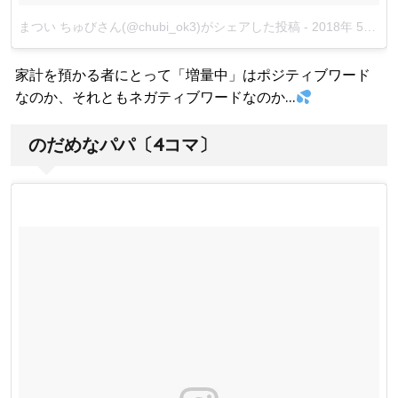
まつい ちゅびさん(@chubi_ok3)がシェアした投稿
-
2018年 5月月30日午後8時07分PDT
家計を預かる者にとって「増量中」はポジティブワード
なのか、それともネガティブワードなのか…
のだめなパパ〔4コマ〕