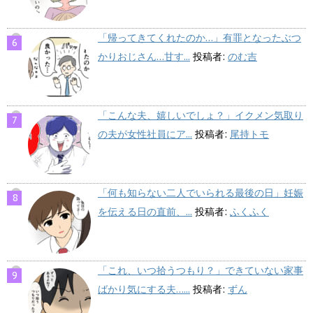
「帰ってきてくれたのか…」有罪となったぶつ
かりおじさん…甘す...
投稿者:
のむ吉
「こんな夫、嬉しいでしょ？」イクメン気取り
の夫が女性社員にア...
投稿者:
尾持トモ
「何も知らない二人でいられる最後の日」妊娠
を伝える日の直前、...
投稿者:
ふくふく
「これ、いつ拾うつもり？」できていない家事
ばかり気にする夫…...
投稿者:
ずん