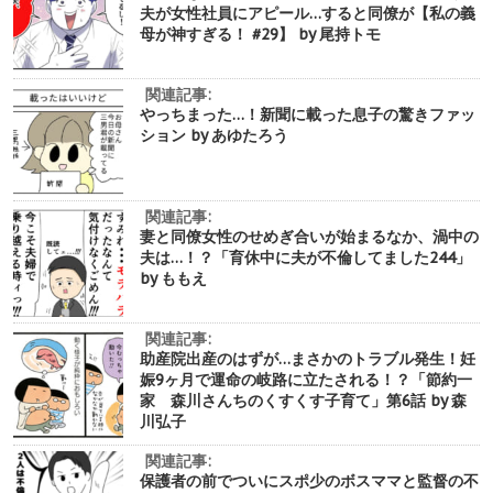
夫が女性社員にアピール…すると同僚が【私の義
母が神すぎる！ #29】 by 尾持トモ
関連記事:
やっちまった…！新聞に載った息子の驚きファッ
ション by あゆたろう
関連記事:
妻と同僚女性のせめぎ合いが始まるなか、渦中の
夫は…！？「育休中に夫が不倫してました244」
by ももえ
関連記事:
助産院出産のはずが…まさかのトラブル発生！妊
娠9ヶ月で運命の岐路に立たされる！？「節約一
家 森川さんちのくすくす子育て」第6話 by 森
川弘子
関連記事:
保護者の前でついにスポ少のボスママと監督の不