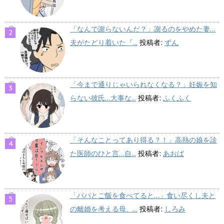
「なんで謝らないんだ？」謝るのをやめた妻…
夫がたどり着いた『...
投稿者:
ずん
「今まで通りじゃいられなくなる？」妊娠を知
らない彼氏…大事な...
投稿者:
ふくふく
「そんなことってあり得る？！」高熱の娘を診
た医師のひと言…自...
投稿者:
あおば
「パパとご飯を食べてると…」食い尽くし夫と
の離婚を考える母、...
投稿者:
しろみ