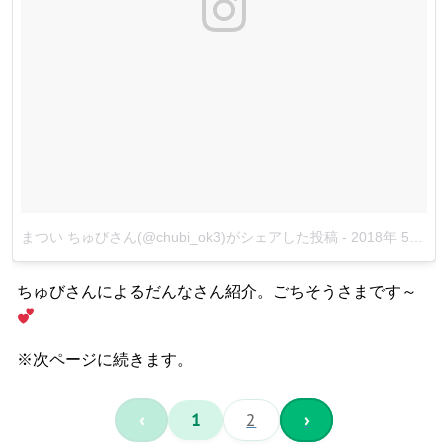
まつい ちゅびさん(@chubi_ok3)がシェアした投稿
-
2018年 5月月3日午前4時05分PDT
ちゅびさんによるだんなさん紹介。ごちそうさまです～
※次ページに続きます。
‹
1
2
›