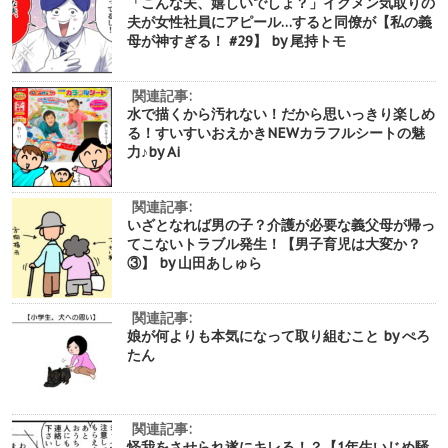
「こんな夫、嬉しいでしょ？」イクメン気取りの
夫が女性社員にアピール…すると同僚が【私の義
母が神すぎる！ #29】 by 尾持トモ
関連記事:
水で描くから汚れない！だから思いっきり楽しめ
る！すいすいおえかきNEWカラフルシートの魅
力♪by Ai
関連記事:
いざとなれば男の子？介護が必要な義父母が帰っ
てこないトラブル発生！【男子育児は大変か？
③】 by 山田あしゅら
関連記事:
娘が何よりも本気になって取り組むこと by ぺろ
たん
関連記事:
怪我をさせられ遂にキレる！？【1年生いじめ騒