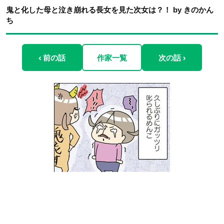
鬼と化した母と泣き崩れる長女を見た次女は？！ by きのかん
ち
‹ 前の話
作家一覧
次の話 ›