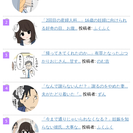
「2回目の産婦人科…」16歳の妊婦に向けられ
る好奇の目。お腹...
投稿者:
ふくふく
「帰ってきてくれたのか…」有罪となったぶつ
かりおじさん…甘す...
投稿者:
のむ吉
「なんで謝らないんだ？」謝るのをやめた妻…
夫がたどり着いた『...
投稿者:
ずん
「今まで通りじゃいられなくなる？」妊娠を知
らない彼氏…大事な...
投稿者:
ふくふく