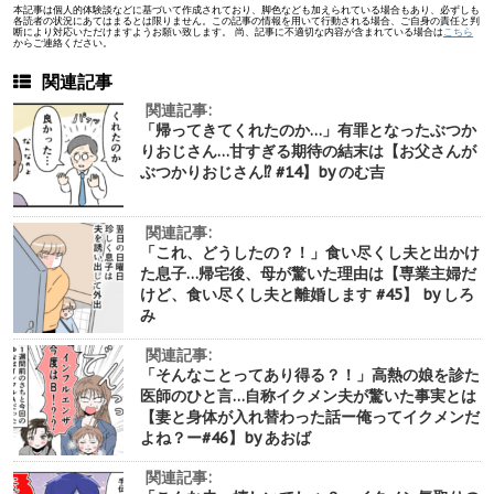
本記事は個人的体験談などに基づいて作成されており、脚色なども加えられている場合もあり、必ずしも
各読者の状況にあてはまるとは限りません。この記事の情報を用いて行動される場合、ご自身の責任と判
断により対応いただけますようお願い致します。 尚、記事に不適切な内容が含まれている場合は
こちら
からご連絡ください。
関連記事
関連記事:
「帰ってきてくれたのか…」有罪となったぶつか
りおじさん…甘すぎる期待の結末は【お父さんが
ぶつかりおじさん⁉︎ #14】by のむ吉
関連記事:
「これ、どうしたの？！」食い尽くし夫と出かけ
た息子…帰宅後、母が驚いた理由は【専業主婦だ
けど、食い尽くし夫と離婚します #45】 by しろ
み
関連記事:
「そんなことってあり得る？！」高熱の娘を診た
医師のひと言…自称イクメン夫が驚いた事実とは
【妻と身体が入れ替わった話ー俺ってイクメンだ
よね？ー#46】by あおば
関連記事: