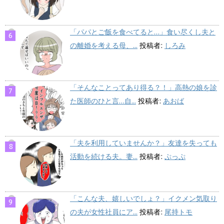
「パパとご飯を食べてると…」食い尽くし夫と
の離婚を考える母、...
投稿者:
しろみ
「そんなことってあり得る？！」高熱の娘を診
た医師のひと言…自...
投稿者:
あおば
「夫を利用していませんか？」友達を失っても
活動を続ける夫。妻...
投稿者:
ぷっぷ
「こんな夫、嬉しいでしょ？」イクメン気取り
の夫が女性社員にア...
投稿者:
尾持トモ