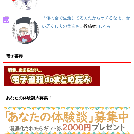
「俺の金で生活してるんだからケチるなよ」食
い尽くし夫の暴言さ...
投稿者:
しろみ
電子書籍
あなたの体験談大募集！