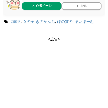
＞ 作者ページ
＞ SNS
2歳児
,
女の子
きのかんち
,
ほのぼの
,
まいほーむ
<広告>