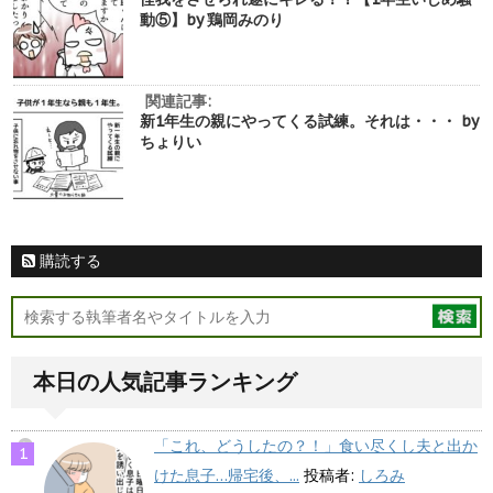
動⑤】by 鶏岡みのり
関連記事:
新1年生の親にやってくる試練。それは・・・ by
ちょりい
購読する
本日の人気記事ランキング
「これ、どうしたの？！」食い尽くし夫と出か
けた息子…帰宅後、...
投稿者:
しろみ