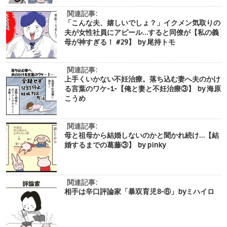
関連記事:
「こんな夫、嬉しいでしょ？」イクメン気取りの
夫が女性社員にアピール…すると同僚が【私の義
母が神すぎる！ #29】 by 尾持トモ
関連記事:
上手くいかない不妊治療。落ち込む妻へ夫のかけ
る言葉のワケ-1-【俺と妻と不妊治療③】 by 海原
こうめ
関連記事:
母と祖母から結婚しないのかと聞かれ続け…【結
婚するまでの葛藤③】 by pinky
関連記事:
相手は辛口評論家「暴双育児8-⑥」byミハイロ