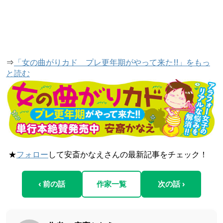
⇒
「女の曲がりカド プレ更年期がやって来た!!」をもっ
と読む
★
フォロー
して安斎かなえさんの最新記事をチェック！
‹ 前の話
作家一覧
次の話 ›