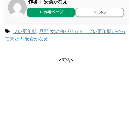
作者：
安斎かなえ
＞ 作者ページ
＞ SNS
プレ更年期
,
旦那
女の曲がりカド プレ更年期がやっ
て来た!!
,
安斎かなえ
<広告>