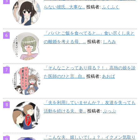
らない彼氏…大事な...
投稿者:
ふくふく
「パパとご飯を食べてると…」食い尽くし夫と
の離婚を考える母、...
投稿者:
しろみ
「そんなことってあり得る？！」高熱の娘を診
た医師のひと言…自...
投稿者:
あおば
「夫を利用していませんか？」友達を失っても
活動を続ける夫。妻...
投稿者:
ぷっぷ
「こんな夫、嬉しいでしょ？」イクメン気取り