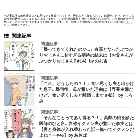
本記事は個人的体験談などに基づいて作成されており、脚色なども加えられている場合もあり、必ずしも
各読者の状況にあてはまるとは限りません。この記事の情報を用いて行動される場合、ご自身の責任と判
断により対応いただけますようお願い致します。 尚、記事に不適切な内容が含まれている場合は
こちら
からご連絡ください。
関連記事
関連記事:
「帰ってきてくれたのか…」有罪となったぶつか
りおじさん…甘すぎる期待の結末は【お父さんが
ぶつかりおじさん⁉︎ #14】by のむ吉
関連記事:
「これ、どうしたの？！」食い尽くし夫と出かけ
た息子…帰宅後、母が驚いた理由は【専業主婦だ
けど、食い尽くし夫と離婚します #45】 by しろ
み
関連記事:
「そんなことってあり得る？！」高熱の娘を診た
医師のひと言…自称イクメン夫が驚いた事実とは
【妻と身体が入れ替わった話ー俺ってイクメンだ
よね？ー#46】by あおば