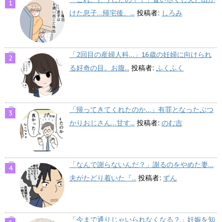
けた息子…帰宅後、...
投稿者:
しろみ
「2回目の産婦人科…」16歳の妊婦に向けられ
る好奇の目。お腹...
投稿者:
ふくふく
「帰ってきてくれたのか…」有罪となったぶつ
かりおじさん…甘す...
投稿者:
のむ吉
「なんで謝らないんだ？」謝るのをやめた妻…
夫がたどり着いた『...
投稿者:
ずん
「今まで通りじゃいられなくなる？」妊娠を知