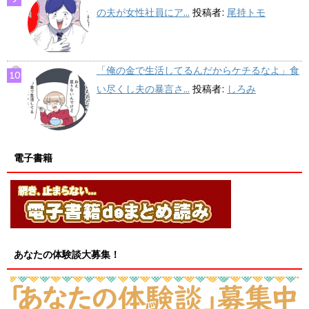
の夫が女性社員にア...
投稿者:
尾持トモ
「俺の金で生活してるんだからケチるなよ」食
い尽くし夫の暴言さ...
投稿者:
しろみ
電子書籍
あなたの体験談大募集！