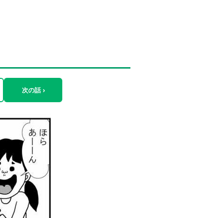
次の話 ›