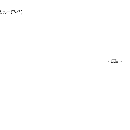
(´?ω?`)
＜広告＞