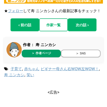
★
フォロー
して寿 ニンカシさんの最新記事をチェック！
‹ 前の話
作家一覧
次の話 ›
作者：
寿 ニンカシ
＞ 作者ページ
＞ SNS
子育て
,
赤ちゃん
ビギナー母さん右WOW左WOW！
,
寿 ニンカシ
,
笑い
<広告>