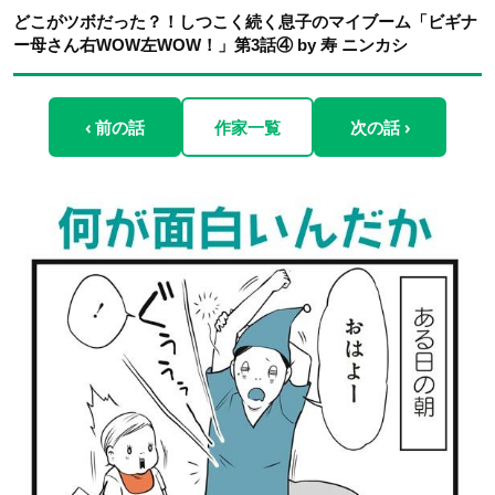
どこがツボだった？！しつこく続く息子のマイブーム「ビギナ
ー母さん右WOW左WOW！」第3話④ by 寿 ニンカシ
‹ 前の話
作家一覧
次の話 ›