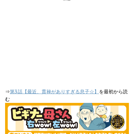
⇒
第3話【最近、貫禄がありすぎる息子☆】
を最初から読
む