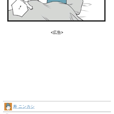
<広告>
寿 ニンカシ