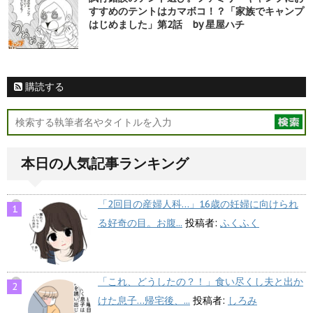
すすめのテントはカマボコ！？「家族でキャンプ
はじめました」第2話 by 星屋ハチ
購読する
本日の人気記事ランキング
「2回目の産婦人科…」16歳の妊婦に向けられ
る好奇の目。お腹...
投稿者:
ふくふく
「これ、どうしたの？！」食い尽くし夫と出か
けた息子…帰宅後、...
投稿者:
しろみ