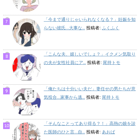
「今まで通りじゃいられなくなる？」妊娠を知
らない彼氏…大事な...
投稿者:
ふくふく
「こんな夫、嬉しいでしょ？」イクメン気取り
の夫が女性社員にア...
投稿者:
尾持トモ
「俺たちは十分いい夫だ」妻任せの男たちが意
気投合…家事から逃...
投稿者:
尾持トモ
「そんなことってあり得る？！」高熱の娘を診
た医師のひと言…自...
投稿者:
あおば