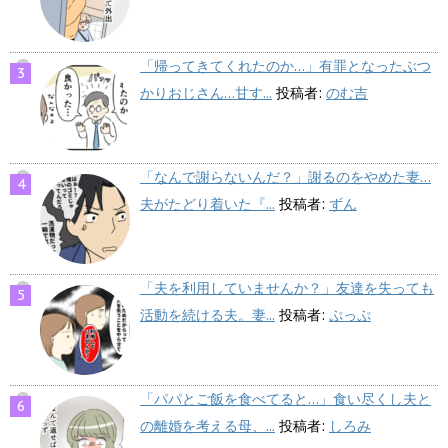
「帰ってきてくれたのか…」有罪となったぶつ
かりおじさん…甘す...
投稿者:
のむ吉
「なんで謝らないんだ？」謝るのをやめた妻…
夫がたどり着いた『...
投稿者:
ずん
「夫を利用していませんか？」友達を失っても
活動を続ける夫。妻...
投稿者:
ぷっぷ
「パパとご飯を食べてると…」食い尽くし夫と
の離婚を考える母、...
投稿者:
しろみ