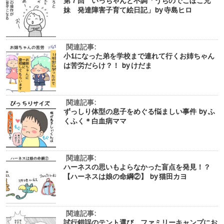
第７回 いっちゃんと不調「うちのでこぼこ兄
妹 発達障害子育て絵日記」by 寺島ヒロ
関連記事:
小1になった弟を学校まで連れて行くお姉ちゃん
は苦労だらけ？！ by けだま
関連記事:
ずっしり体型の息子をめぐる悩ましい事件 by ふ
くふく＊白血病ママ
関連記事:
ハーネスの思いもよらなかった盲点を発見！？
【ハーネスは娘の命綱②】 by 猫田カヨ
関連記事:
試行錯誤のテント選び。ファミリーキャンプにお