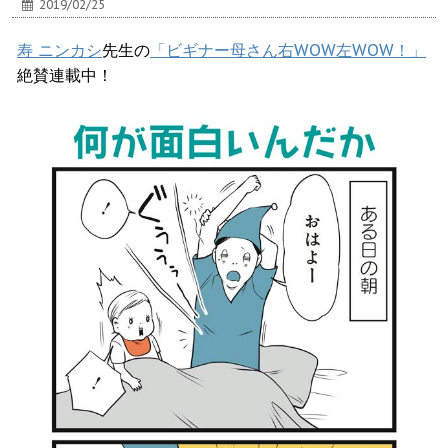
2019/02/25
寿 ニンカシ
先生の
「ビギナー母さん右WOW左WOW！」
絶賛連載中！