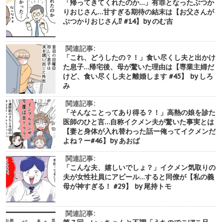
「帰ってきてくれたのか…」有罪となったぶつか
りおじさん…甘すぎる期待の結末は【お父さんが
ぶつかりおじさん⁉︎ #14】by のむ吉
関連記事:
「これ、どうしたの？！」食い尽くし夫と出かけ
た息子…帰宅後、母が驚いた理由は【専業主婦だ
けど、食い尽くし夫と離婚します #45】 by しろ
み
関連記事:
「そんなことってあり得る？！」高熱の娘を診た
医師のひと言…自称イクメン夫が驚いた事実とは
【妻と身体が入れ替わった話ー俺ってイクメンだ
よね？ー#46】by あおば
関連記事:
「こんな夫、嬉しいでしょ？」イクメン気取りの
夫が女性社員にアピール…すると同僚が【私の義
母が神すぎる！ #29】 by 尾持トモ
関連記事: