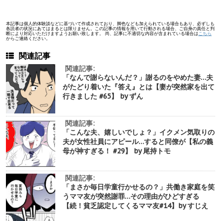
本記事は個人的体験談などに基づいて作成されており、脚色なども加えられている場合もあり、必ずしも
各読者の状況にあてはまるとは限りません。この記事の情報を用いて行動される場合、ご自身の責任と判
断により対応いただけますようお願い致します。 尚、記事に不適切な内容が含まれている場合は
こちら
からご連絡ください。
関連記事
関連記事:
「なんで謝らないんだ？」謝るのをやめた妻…夫
がたどり着いた『答え』とは【妻が突然家を出て
行きました #65】 by ずん
関連記事:
「こんな夫、嬉しいでしょ？」イクメン気取りの
夫が女性社員にアピール…すると同僚が【私の義
母が神すぎる！ #29】 by 尾持トモ
関連記事:
「まさか毎日学童行かせるの？」共働き家庭を笑
うママ友が突然謝罪…その理由がひどすぎる
【続！貧乏認定してくるママ友#14】by すじえ