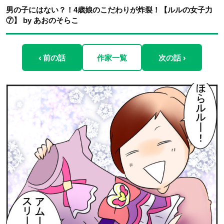
男の子にはない？！4歳娘のこだわりが炸裂！【ルルの女子力
⑦】 by あおのそらこ
‹ 前の話
作家一覧
次の話 ›