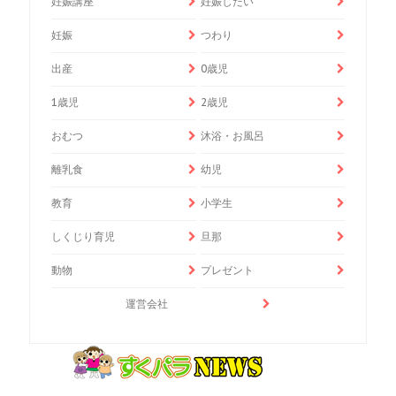
妊娠講座
妊娠したい
妊娠
つわり
出産
0歳児
1歳児
2歳児
おむつ
沐浴・お風呂
離乳食
幼児
教育
小学生
しくじり育児
旦那
動物
プレゼント
運営会社