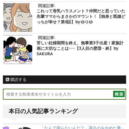
関連記事:
これって母乳ハラスメント？仲間だと思っていた
先輩ママからまさかのマウント！【独身と既婚ど
っちが幸せ？第8話】by ゆりゆ
関連記事:
苦しい妊婦期間を終え、無事第3子出産！家族計
画に大切なことは･･･【3人目の壁⑳・終】by
SAKURA
購読する
本日の人気記事ランキング
「なんで謝らないんだ？」謝るのをやめた妻…