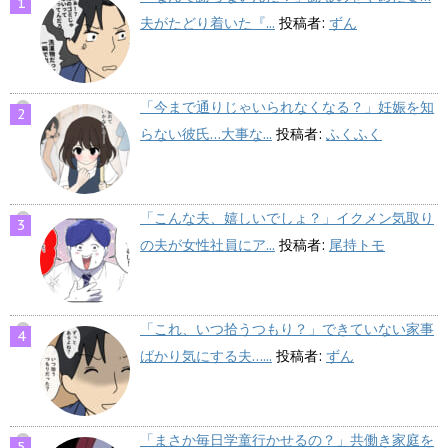
夫がたどり着いた『...
投稿者:
ずん
「今まで通りじゃいられなくなる？」妊娠を知
らない彼氏…大事な...
投稿者:
ふくふく
「こんな夫、嬉しいでしょ？」イクメン気取り
の夫が女性社員にア...
投稿者:
尾持トモ
「これ、いつ拾うつもり？」できていない家事
ばかり気にする夫…...
投稿者:
ずん
「まさか毎日学童行かせるの？」共働き家庭を