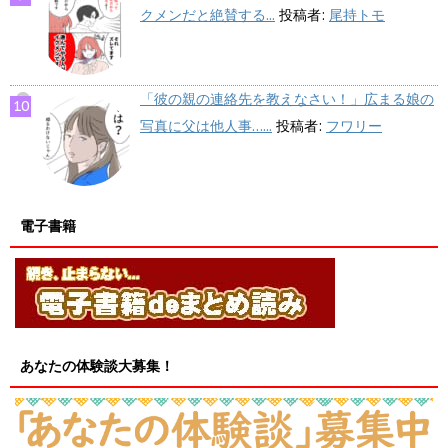
クメンだと絶賛する...
投稿者:
尾持トモ
「彼の親の連絡先を教えなさい！」広まる娘の
写真に父は他人事…...
投稿者:
フワリー
電子書籍
あなたの体験談大募集！