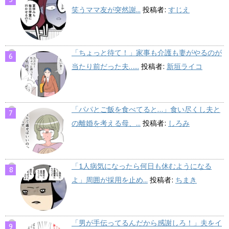
笑うママ友が突然謝...
投稿者:
すじえ
「ちょっと待て！」家事も介護も妻がやるのが
当たり前だった夫…...
投稿者:
新垣ライコ
「パパとご飯を食べてると…」食い尽くし夫と
の離婚を考える母、...
投稿者:
しろみ
「1人病気になったら何日も休むようになる
よ」周囲が採用を止め...
投稿者:
ちまき
「男が手伝ってるんだから感謝しろ！」夫をイ