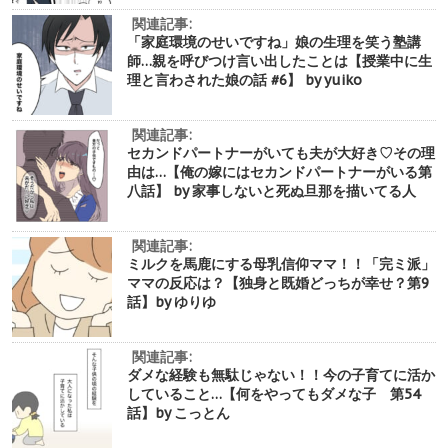
関連記事:
「家庭環境のせいですね」娘の生理を笑う塾講
師…親を呼びつけ言い出したことは【授業中に生
理と言わされた娘の話 #6】 by yuiko
関連記事:
セカンドパートナーがいても夫が大好き♡その理
由は…【俺の嫁にはセカンドパートナーがいる第
八話】 by 家事しないと死ぬ旦那を描いてる人
関連記事:
ミルクを馬鹿にする母乳信仰ママ！！「完ミ派」
ママの反応は？【独身と既婚どっちが幸せ？第9
話】by ゆりゆ
関連記事:
ダメな経験も無駄じゃない！！今の子育てに活か
していること…【何をやってもダメな子 第54
話】by こっとん