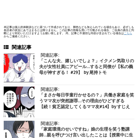
本記事は個人的体験談などに基づいて作成されており、脚色なども加えられている場合もあり、必ずしも
各読者の状況にあてはまるとは限りません。この記事の情報を用いて行動される場合、ご自身の責任と判
断により対応いただけますようお願い致します。 尚、記事に不適切な内容が含まれている場合は
こちら
からご連絡ください。
関連記事
関連記事:
「こんな夫、嬉しいでしょ？」イクメン気取りの
夫が女性社員にアピール…すると同僚が【私の義
母が神すぎる！ #29】 by 尾持トモ
関連記事:
「まさか毎日学童行かせるの？」共働き家庭を笑
うママ友が突然謝罪…その理由がひどすぎる
【続！貧乏認定してくるママ友#14】by すじえ
関連記事:
「家庭環境のせいですね」娘の生理を笑う塾講
師…親を呼びつけ言い出したことは【授業中に生