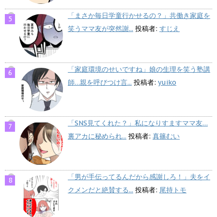
「まさか毎日学童行かせるの？」共働き家庭を
笑うママ友が突然謝...
投稿者:
すじえ
「家庭環境のせいですね」娘の生理を笑う塾講
師…親を呼びつけ言...
投稿者:
yuiko
「SNS見てくれた？」私になりすますママ友…
裏アカに秘められ...
投稿者:
真篠むい
「男が手伝ってるんだから感謝しろ！」夫をイ
クメンだと絶賛する...
投稿者:
尾持トモ