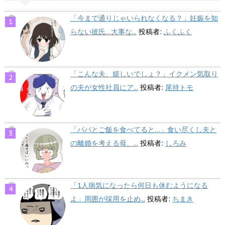
「今まで通りじゃいられなくなる？」妊娠を知
らない彼氏…大事な...
投稿者:
ふくふく
「こんな夫、嬉しいでしょ？」イクメン気取り
の夫が女性社員にア...
投稿者:
尾持トモ
「パパとご飯を食べてると…」食い尽くし夫と
の離婚を考える母、...
投稿者:
しろみ
「1人病気になったら何日も休むようになる
よ」周囲が採用を止め...
投稿者:
ちまき