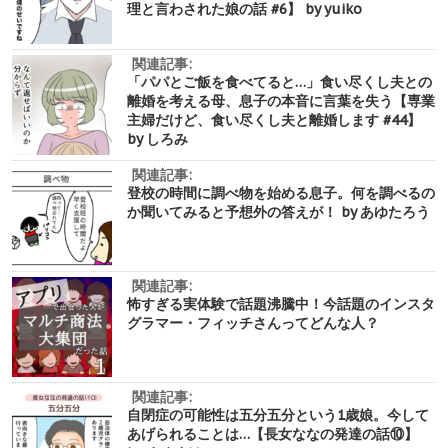
理と言わされた娘の話 #6】 by yuiko
関連記事:
「パパとご飯を食べてると…」食い尽くし夫との
離婚を考える母、息子の本音に言葉を失う【専業
主婦だけど、食い尽くし夫と離婚します #44】
by しろみ
関連記事:
登校の時間に調べ物を始める息子。何を調べるの
か聞いてみると予想外の答えが！ by あゆたろう
関連記事:
怖すぎる実体験で話題沸騰中！今話題のインスタ
グラマー・フィッチさんってどんな人？
関連記事:
自閉症の可能性は五分五分という1歳娘。今して
あげられることは…【長女ななの発達の話⑩】