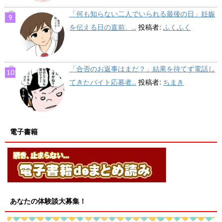
「何も知らない二人でいられる最後の日」妊娠
を伝える日の直前、...
投稿者:
ふくふく
「合否のお返事はまだ？」結果を待てず電話し
てきたバイト応募者...
投稿者:
ちまき
電子書籍
あなたの体験談大募集！