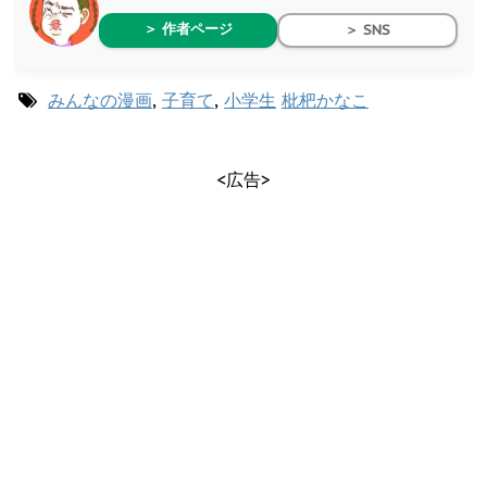
＞ 作者ページ
＞ SNS
みんなの漫画
,
子育て
,
小学生
枇杷かなこ
<広告>