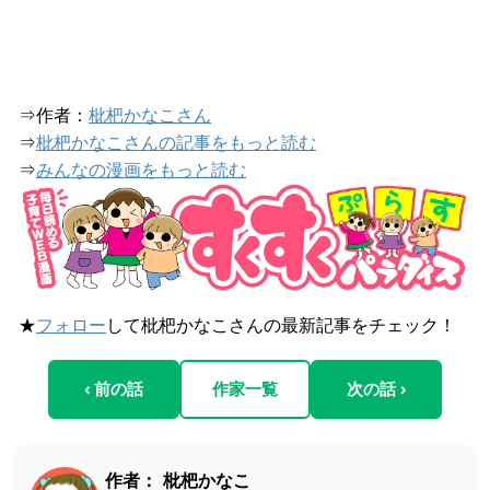
⇒作者：
枇杷かなこさん
⇒
枇杷かなこさんの記事をもっと読む
⇒
みんなの漫画をもっと読む
★
フォロー
して枇杷かなこさんの最新記事をチェック！
‹ 前の話
作家一覧
次の話 ›
作者：
枇杷かなこ