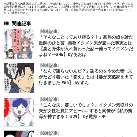
本記事は個人的体験談などに基づいて作成されており、脚色なども加えられている場合もあり、必ずしも
各読者の状況にあてはまるとは限りません。この記事の情報を用いて行動される場合、ご自身の責任と判
断により対応いただけますようお願い致します。 尚、記事に不適切な内容が含まれている場合は
こちら
からご連絡ください。
関連記事
関連記事:
「そんなことってあり得る？！」高熱の娘を診た
医師のひと言…自称イクメン夫が驚いた事実とは
【妻と身体が入れ替わった話ー俺ってイクメンだ
よね？ー#46】by あおば
関連記事:
「なんで謝らないんだ？」謝るのをやめた妻…夫
がたどり着いた『答え』とは【妻が突然家を出て
行きました #65】 by ずん
関連記事:
「こんな夫、嬉しいでしょ？」イクメン気取りの
夫が女性社員にアピール…すると同僚が【私の義
母が神すぎる！ #29】 by 尾持トモ
関連記事: