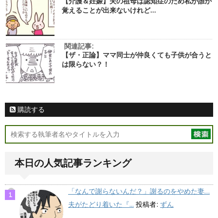
【介護＆妊娠】夫の祖母は認知症のため私が誰か
覚えることが出来ないけれど…
関連記事:
【ザ・正論】ママ同士が仲良くても子供が合うと
は限らない？！
購読する
本日の人気記事ランキング
「なんで謝らないんだ？」謝るのをやめた妻…
夫がたどり着いた『...
投稿者:
ずん