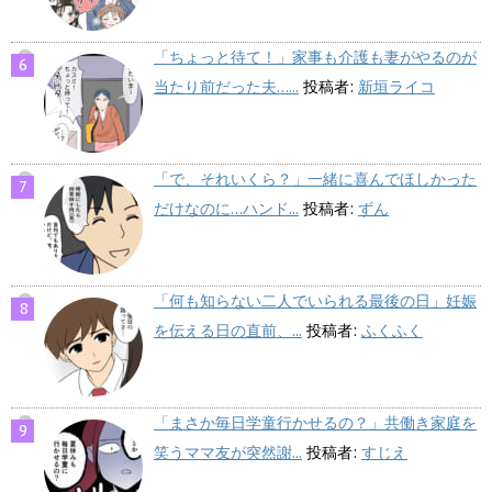
「ちょっと待て！」家事も介護も妻がやるのが
当たり前だった夫…...
投稿者:
新垣ライコ
「で、それいくら？」一緒に喜んでほしかった
だけなのに…ハンド...
投稿者:
ずん
「何も知らない二人でいられる最後の日」妊娠
を伝える日の直前、...
投稿者:
ふくふく
「まさか毎日学童行かせるの？」共働き家庭を
笑うママ友が突然謝...
投稿者:
すじえ