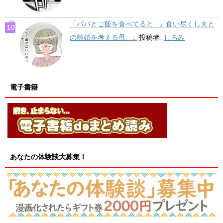
「パパとご飯を食べてると…」食い尽くし夫と
の離婚を考える母、...
投稿者:
しろみ
電子書籍
あなたの体験談大募集！