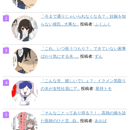
「今まで通りじゃいられなくなる？」妊娠を知
らない彼氏…大事な...
投稿者:
ふくふく
「これ、いつ拾うつもり？」できていない家事
ばかり気にする夫…...
投稿者:
ずん
「こんな夫、嬉しいでしょ？」イクメン気取り
の夫が女性社員にア...
投稿者:
尾持トモ
「そんなことってあり得る？！」高熱の娘を診
た医師のひと言…自...
投稿者:
あおば