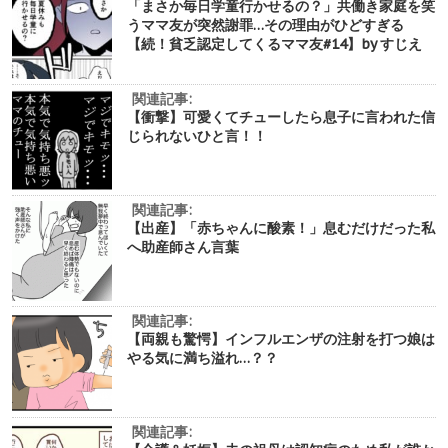
「まさか毎日学童行かせるの？」共働き家庭を笑
うママ友が突然謝罪…その理由がひどすぎる
【続！貧乏認定してくるママ友#14】by すじえ
関連記事:
【衝撃】可愛くてチューしたら息子に言われた信
じられないひと言！！
関連記事:
【出産】「赤ちゃんに酸素！」息むだけだった私
へ助産師さん言葉
関連記事:
【両親も驚愕】インフルエンザの注射を打つ娘は
やる気に満ち溢れ…？？
関連記事: