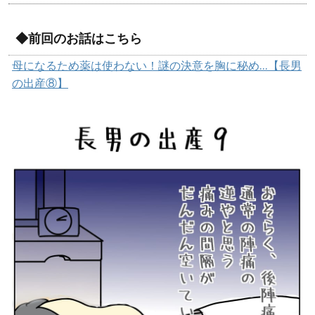
◆前回のお話はこちら
母になるため薬は使わない！謎の決意を胸に秘め…【長男
の出産⑧】