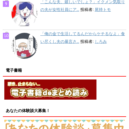
「こんな夫、嬉しいでしょ？」イクメン気取り
の夫が女性社員にア...
投稿者:
尾持トモ
「俺の金で生活してるんだからケチるなよ」食
い尽くし夫の暴言さ...
投稿者:
しろみ
電子書籍
あなたの体験談大募集！