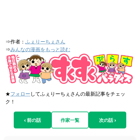
⇒作者：
ふぇりーちぇさん
⇒
みんなの漫画をもっと読む
★
フォロー
してふぇりーちぇさんの最新記事をチェッ
ク！
‹ 前の話
作家一覧
次の話 ›