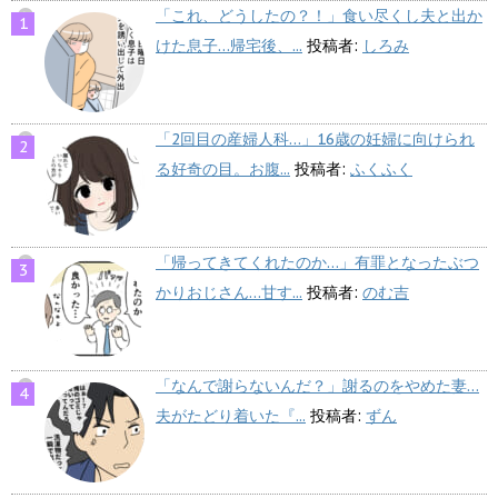
「これ、どうしたの？！」食い尽くし夫と出か
けた息子…帰宅後、...
投稿者:
しろみ
「2回目の産婦人科…」16歳の妊婦に向けられ
る好奇の目。お腹...
投稿者:
ふくふく
「帰ってきてくれたのか…」有罪となったぶつ
かりおじさん…甘す...
投稿者:
のむ吉
「なんで謝らないんだ？」謝るのをやめた妻…
夫がたどり着いた『...
投稿者:
ずん