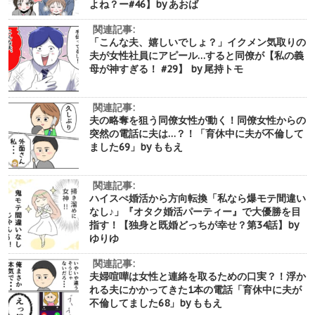
よね？ー#46】by あおば
関連記事:
「こんな夫、嬉しいでしょ？」イクメン気取りの
夫が女性社員にアピール…すると同僚が【私の義
母が神すぎる！ #29】 by 尾持トモ
関連記事:
夫の略奪を狙う同僚女性が動く！同僚女性からの
突然の電話に夫は…？！「育休中に夫が不倫して
ました69」by ももえ
関連記事:
ハイスぺ婚活から方向転換「私なら爆モテ間違い
なし♪」『オタク婚活パーティー』で大優勝を目
指す！【独身と既婚どっちが幸せ？第34話】by
ゆりゆ
関連記事:
夫婦喧嘩は女性と連絡を取るための口実？！浮か
れる夫にかかってきた1本の電話「育休中に夫が
不倫してました68」by ももえ