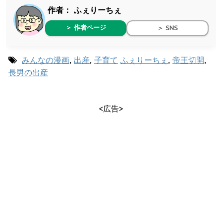
作者：
ふぇりーちぇ
＞ 作者ページ
＞ SNS
みんなの漫画
,
出産
,
子育て
ふぇりーちぇ
,
帝王切開
,
長男の出産
<広告>