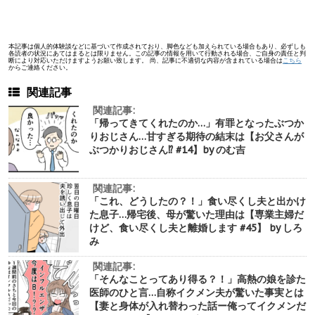
本記事は個人的体験談などに基づいて作成されており、脚色なども加えられている場合もあり、必ずしも
各読者の状況にあてはまるとは限りません。この記事の情報を用いて行動される場合、ご自身の責任と判
断により対応いただけますようお願い致します。 尚、記事に不適切な内容が含まれている場合は
こちら
からご連絡ください。
関連記事
関連記事:
「帰ってきてくれたのか…」有罪となったぶつか
りおじさん…甘すぎる期待の結末は【お父さんが
ぶつかりおじさん⁉︎ #14】by のむ吉
関連記事:
「これ、どうしたの？！」食い尽くし夫と出かけ
た息子…帰宅後、母が驚いた理由は【専業主婦だ
けど、食い尽くし夫と離婚します #45】 by しろ
み
関連記事:
「そんなことってあり得る？！」高熱の娘を診た
医師のひと言…自称イクメン夫が驚いた事実とは
【妻と身体が入れ替わった話ー俺ってイクメンだ