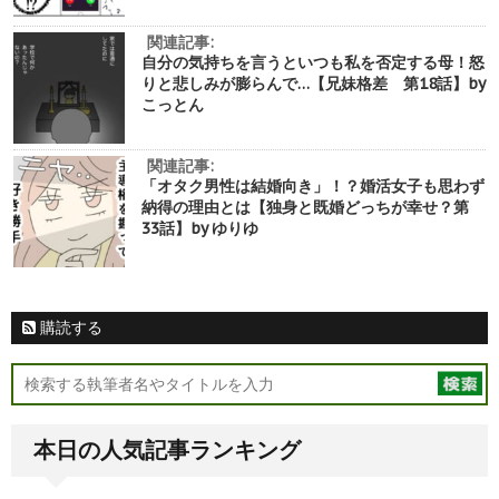
関連記事:
自分の気持ちを言うといつも私を否定する母！怒
りと悲しみが膨らんで…【兄妹格差 第18話】by
こっとん
関連記事:
「オタク男性は結婚向き」！？婚活女子も思わず
納得の理由とは【独身と既婚どっちが幸せ？第
33話】by ゆりゆ
購読する
本日の人気記事ランキング