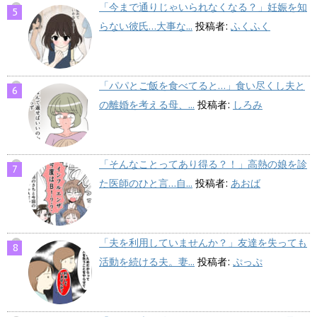
「今まで通りじゃいられなくなる？」妊娠を知
らない彼氏…大事な...
投稿者:
ふくふく
「パパとご飯を食べてると…」食い尽くし夫と
の離婚を考える母、...
投稿者:
しろみ
「そんなことってあり得る？！」高熱の娘を診
た医師のひと言…自...
投稿者:
あおば
「夫を利用していませんか？」友達を失っても
活動を続ける夫。妻...
投稿者:
ぷっぷ