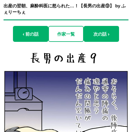
出産の翌朝、麻酔科医に怒られた…！【長男の出産⑨】 by ふ
ぇりーちぇ
‹ 前の話
作家一覧
次の話 ›