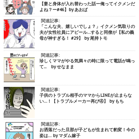
【妻と身体が入れ替わった話ー俺ってイクメンだ
よね？ー#46】by あおば
関連記事:
「こんな夫、嬉しいでしょ？」イクメン気取りの
夫が女性社員にアピール…すると同僚が【私の義
母が神すぎる！ #29】 by 尾持トモ
関連記事:
珍しくママがやる気満々の時に限って電話が鳴っ
て... by せなまま
関連記事:
子供のトラブル相手のママからLINEが止まらな
い…！【トラブルメーカー再び④】 by もち
関連記事:
お洒落だった旦那が子どもが生まれて豹変！今の
姿は… by マダム嫁子