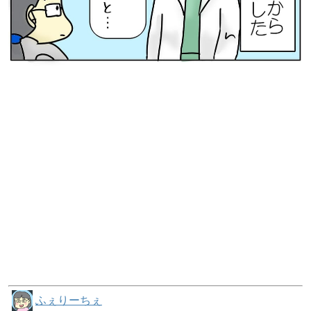
ふぇりーちぇ