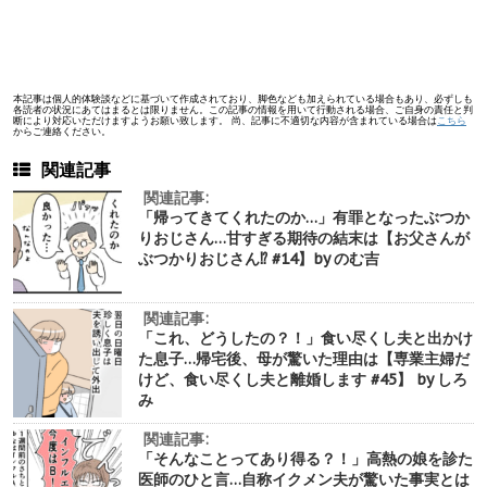
本記事は個人的体験談などに基づいて作成されており、脚色なども加えられている場合もあり、必ずしも
各読者の状況にあてはまるとは限りません。この記事の情報を用いて行動される場合、ご自身の責任と判
断により対応いただけますようお願い致します。 尚、記事に不適切な内容が含まれている場合は
こちら
からご連絡ください。
関連記事
関連記事:
「帰ってきてくれたのか…」有罪となったぶつか
りおじさん…甘すぎる期待の結末は【お父さんが
ぶつかりおじさん⁉︎ #14】by のむ吉
関連記事:
「これ、どうしたの？！」食い尽くし夫と出かけ
た息子…帰宅後、母が驚いた理由は【専業主婦だ
けど、食い尽くし夫と離婚します #45】 by しろ
み
関連記事:
「そんなことってあり得る？！」高熱の娘を診た
医師のひと言…自称イクメン夫が驚いた事実とは