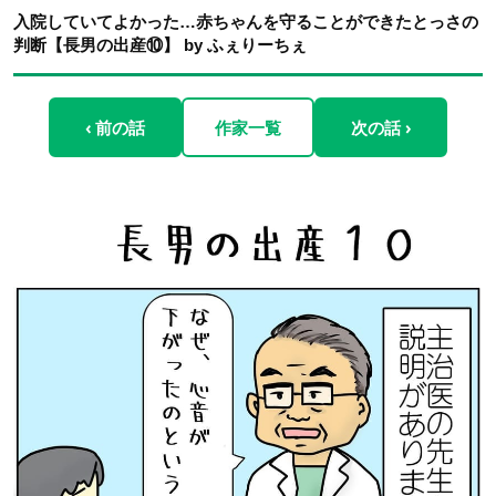
入院していてよかった…赤ちゃんを守ることができたとっさの
判断【長男の出産⑩】 by ふぇりーちぇ
‹ 前の話
作家一覧
次の話 ›