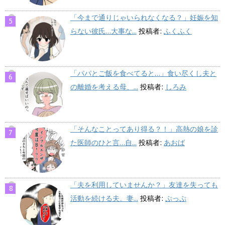
「今まで通りじゃいられなくなる？」妊娠を知
らない彼氏…大事な...
投稿者:
ふくふく
「パパとご飯を食べてると…」食い尽くし夫と
の離婚を考える母、...
投稿者:
しろみ
「そんなことってあり得る？！」高熱の娘を診
た医師のひと言…自...
投稿者:
あおば
「夫を利用していませんか？」友達を失っても
活動を続ける夫。妻...
投稿者:
ぷっぷ