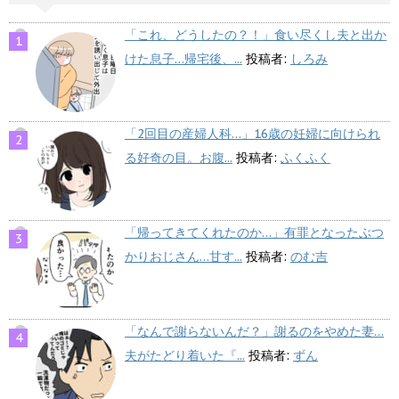
「これ、どうしたの？！」食い尽くし夫と出か
けた息子…帰宅後、...
投稿者:
しろみ
「2回目の産婦人科…」16歳の妊婦に向けられ
る好奇の目。お腹...
投稿者:
ふくふく
「帰ってきてくれたのか…」有罪となったぶつ
かりおじさん…甘す...
投稿者:
のむ吉
「なんで謝らないんだ？」謝るのをやめた妻…
夫がたどり着いた『...
投稿者:
ずん