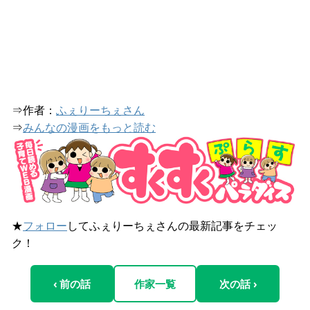
⇒作者：
ふぇりーちぇさん
⇒
みんなの漫画をもっと読む
★
フォロー
してふぇりーちぇさんの最新記事をチェッ
ク！
‹ 前の話
作家一覧
次の話 ›