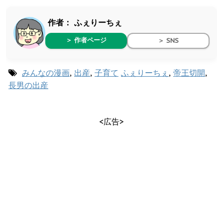
作者：
ふぇりーちぇ
＞ 作者ページ
＞ SNS
みんなの漫画
,
出産
,
子育て
ふぇりーちぇ
,
帝王切開
,
長男の出産
<広告>