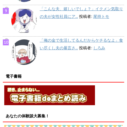
「こんな夫、嬉しいでしょ？」イクメン気取り
の夫が女性社員にア...
投稿者:
尾持トモ
「俺の金で生活してるんだからケチるなよ」食
い尽くし夫の暴言さ...
投稿者:
しろみ
電子書籍
あなたの体験談大募集！