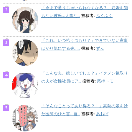
「今まで通りじゃいられなくなる？」妊娠を知
らない彼氏…大事な...
投稿者:
ふくふく
「これ、いつ拾うつもり？」できていない家事
ばかり気にする夫…...
投稿者:
ずん
「こんな夫、嬉しいでしょ？」イクメン気取り
の夫が女性社員にア...
投稿者:
尾持トモ
「そんなことってあり得る？！」高熱の娘を診
た医師のひと言…自...
投稿者:
あおば