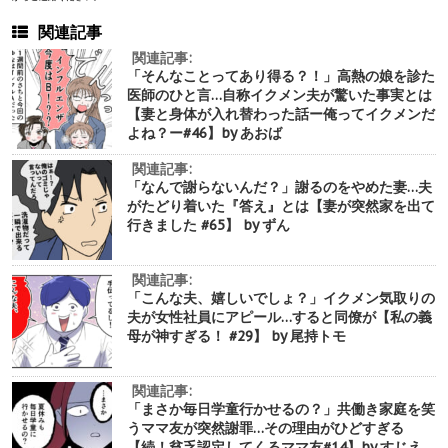
関連記事
関連記事:
「そんなことってあり得る？！」高熱の娘を診た
医師のひと言…自称イクメン夫が驚いた事実とは
【妻と身体が入れ替わった話ー俺ってイクメンだ
よね？ー#46】by あおば
関連記事:
「なんで謝らないんだ？」謝るのをやめた妻…夫
がたどり着いた『答え』とは【妻が突然家を出て
行きました #65】 by ずん
関連記事:
「こんな夫、嬉しいでしょ？」イクメン気取りの
夫が女性社員にアピール…すると同僚が【私の義
母が神すぎる！ #29】 by 尾持トモ
関連記事:
「まさか毎日学童行かせるの？」共働き家庭を笑
うママ友が突然謝罪…その理由がひどすぎる
【続！貧乏認定してくるママ友#14】by すじえ