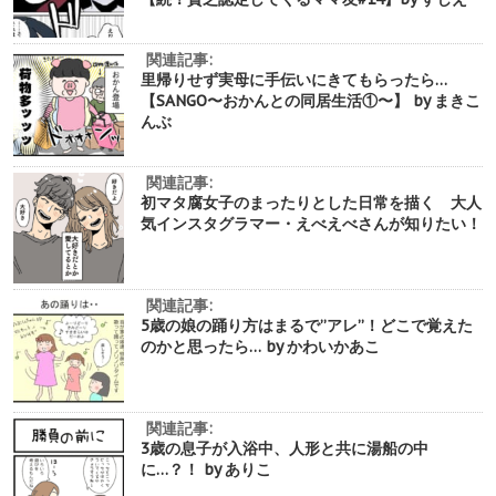
関連記事:
里帰りせず実母に手伝いにきてもらったら…
【SANGO〜おかんとの同居生活①〜】 by まきこ
んぶ
関連記事:
初マタ腐女子のまったりとした日常を描く 大人
気インスタグラマー・えべえべさんが知りたい！
関連記事:
5歳の娘の踊り方はまるで”アレ”！どこで覚えた
のかと思ったら… by かわいかあこ
関連記事:
3歳の息子が入浴中、人形と共に湯船の中
に…？！ by ありこ