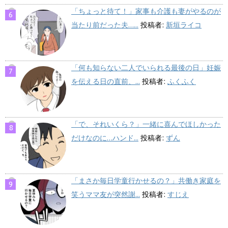
「ちょっと待て！」家事も介護も妻がやるのが
当たり前だった夫…...
投稿者:
新垣ライコ
「何も知らない二人でいられる最後の日」妊娠
を伝える日の直前、...
投稿者:
ふくふく
「で、それいくら？」一緒に喜んでほしかった
だけなのに…ハンド...
投稿者:
ずん
「まさか毎日学童行かせるの？」共働き家庭を
笑うママ友が突然謝...
投稿者:
すじえ