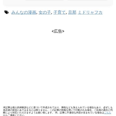
みんなの漫画
,
女の子
,
子育て
,
旦那
ミドリャフカ
<広告>
本記事は個人的体験談などに基づいて作成されており、脚色なども加えられている場合もあり、必ずしも
各読者の状況にあてはまるとは限りません。この記事の情報を用いて行動される場合、ご自身の責任と判
断により対応いただけますようお願い致します。 尚、記事に不適切な内容が含まれている場合は
こちら
からご連絡ください。