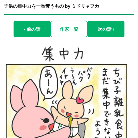
子供の集中力を一番奪うもの by ミドリャフカ
‹ 前の話
作家一覧
次の話 ›