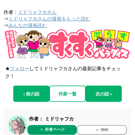
作者：
ミドリャフカさん
⇒
ミドリャフカさんの漫画をもっと読む
⇒
みんなの漫画読む
★
フォロー
してミドリャフカさんの最新記事をチェッ
ク！
‹ 前の話
作家一覧
次の話 ›
作者：
ミドリャフカ
＞ 作者ページ
＞ SNS