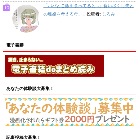
「パパとご飯を食べてると…」食い尽くし夫と
の離婚を考える母、...
投稿者:
しろみ
電子書籍
あなたの体験談大募集！
記事投稿大募集！