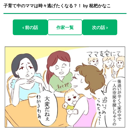
子育て中のママは時々逃げたくなる？！ by 枇杷かなこ
‹ 前の話
作家一覧
次の話 ›