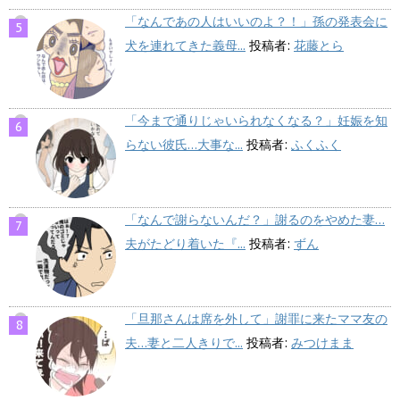
「なんであの人はいいのよ？！」孫の発表会に
犬を連れてきた義母...
投稿者:
花藤とら
「今まで通りじゃいられなくなる？」妊娠を知
らない彼氏…大事な...
投稿者:
ふくふく
「なんで謝らないんだ？」謝るのをやめた妻…
夫がたどり着いた『...
投稿者:
ずん
「旦那さんは席を外して」謝罪に来たママ友の
夫…妻と二人きりで...
投稿者:
みつけまま