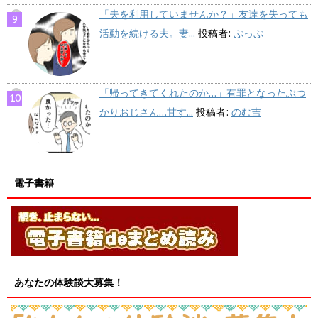
「夫を利用していませんか？」友達を失っても
活動を続ける夫。妻...
投稿者:
ぷっぷ
「帰ってきてくれたのか…」有罪となったぶつ
かりおじさん…甘す...
投稿者:
のむ吉
電子書籍
あなたの体験談大募集！