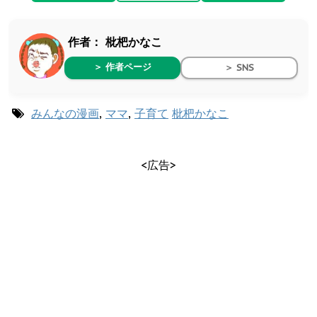
作者：
枇杷かなこ
＞ 作者ページ
＞ SNS
みんなの漫画
,
ママ
,
子育て
枇杷かなこ
<広告>