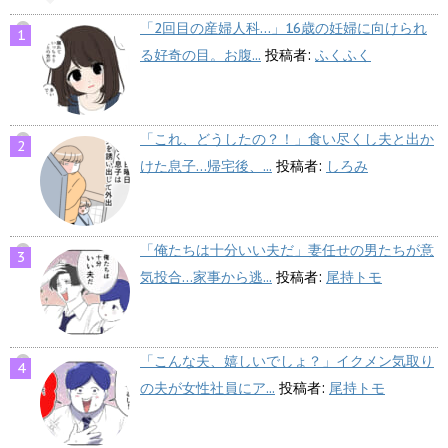
「2回目の産婦人科…」16歳の妊婦に向けられ
る好奇の目。お腹...
投稿者:
ふくふく
「これ、どうしたの？！」食い尽くし夫と出か
けた息子…帰宅後、...
投稿者:
しろみ
「俺たちは十分いい夫だ」妻任せの男たちが意
気投合…家事から逃...
投稿者:
尾持トモ
「こんな夫、嬉しいでしょ？」イクメン気取り
の夫が女性社員にア...
投稿者:
尾持トモ