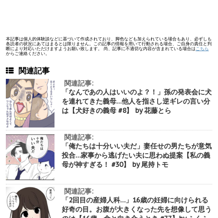
本記事は個人的体験談などに基づいて作成されており、脚色なども加えられている場合もあり、必ずしも
各読者の状況にあてはまるとは限りません。この記事の情報を用いて行動される場合、ご自身の責任と判
断により対応いただけますようお願い致します。 尚、記事に不適切な内容が含まれている場合は
こちら
からご連絡ください。
関連記事
関連記事:
「なんであの人はいいのよ？！」孫の発表会に犬
を連れてきた義母…他人を指さし逆ギレの言い分
は【犬好きの義母 #8】 by 花藤とら
関連記事:
「俺たちは十分いい夫だ」妻任せの男たちが意気
投合…家事から逃げたい夫に思わぬ提案【私の義
母が神すぎる！ #30】 by 尾持トモ
関連記事:
「2回目の産婦人科…」16歳の妊婦に向けられる
好奇の目。お腹が大きくなった先を想像して思う