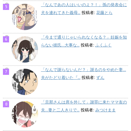
「なんであの人はいいのよ？！」孫の発表会に
犬を連れてきた義母...
投稿者:
花藤とら
「今まで通りじゃいられなくなる？」妊娠を知
らない彼氏…大事な...
投稿者:
ふくふく
「なんで謝らないんだ？」謝るのをやめた妻…
夫がたどり着いた『...
投稿者:
ずん
「旦那さんは席を外して」謝罪に来たママ友の
夫…妻と二人きりで...
投稿者:
みつけまま