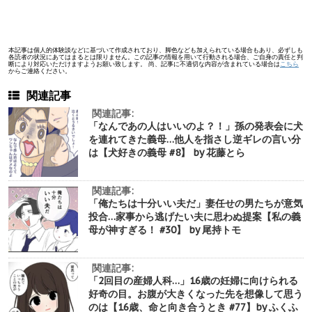
本記事は個人的体験談などに基づいて作成されており、脚色なども加えられている場合もあり、必ずしも
各読者の状況にあてはまるとは限りません。この記事の情報を用いて行動される場合、ご自身の責任と判
断により対応いただけますようお願い致します。 尚、記事に不適切な内容が含まれている場合は
こちら
からご連絡ください。
関連記事
関連記事:
「なんであの人はいいのよ？！」孫の発表会に犬
を連れてきた義母…他人を指さし逆ギレの言い分
は【犬好きの義母 #8】 by 花藤とら
関連記事:
「俺たちは十分いい夫だ」妻任せの男たちが意気
投合…家事から逃げたい夫に思わぬ提案【私の義
母が神すぎる！ #30】 by 尾持トモ
関連記事:
「2回目の産婦人科…」16歳の妊婦に向けられる
好奇の目。お腹が大きくなった先を想像して思う
のは【16歳、命と向き合うとき #77】by ふくふ