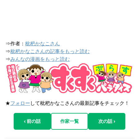
⇒作者：
枇杷かなこさん
⇒
枇杷かなこさんの記事をもっと読む
⇒
みんなの漫画をもっと読む
★
フォロー
して枇杷かなこさんの最新記事をチェック！
‹ 前の話
作家一覧
次の話 ›