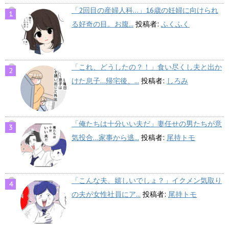
「2回目の産婦人科…」16歳の妊婦に向けられ
る好奇の目。お腹...
投稿者:
ふくふく
「これ、どうしたの？！」食い尽くし夫と出か
けた息子…帰宅後、...
投稿者:
しろみ
「俺たちは十分いい夫だ」妻任せの男たちが意
気投合…家事から逃...
投稿者:
尾持トモ
「こんな夫、嬉しいでしょ？」イクメン気取り
の夫が女性社員にア...
投稿者:
尾持トモ