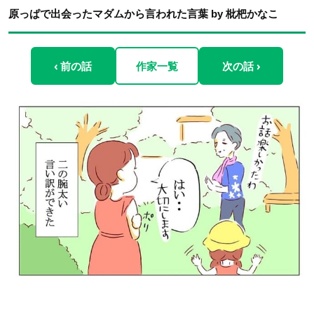
原っぱで出会ったマダムから言われた言葉 by 枇杷かなこ
‹ 前の話
作家一覧
次の話 ›