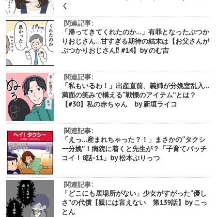
く
関連記事:
「帰ってきてくれたのか…」有罪となったぶつか
りおじさん…甘すぎる期待の結末は【お父さんが
ぶつかりおじさん⁉︎ #14】by のむ吉
関連記事:
「私もいるわ！」出産直前、義姉が分娩室乱入…
満面の笑みで構える“戦慄のアイテム”とは？
【#30】私の赤ちゃん by 新垣ライコ
関連記事:
「えっ…産まれちゃった？！」まさかの“タクシ
ー分娩”！病院に着くと先生が？「子育てバッチ
コイ！8話-11」by 松本ぷりっつ
関連記事:
「どこにも居場所がない」少女がすがった“優し
さ”の代償【親には言えない 第139話】by こっ
とん