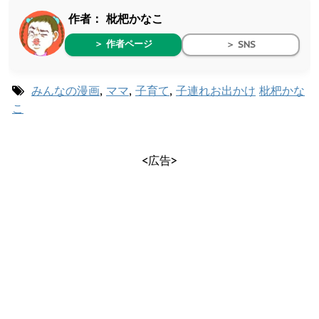
作者：
枇杷かなこ
＞ 作者ページ
＞ SNS
みんなの漫画
,
ママ
,
子育て
,
子連れお出かけ
枇杷かな
こ
<広告>