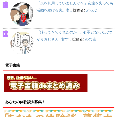
「夫を利用していませんか？」友達を失っても
活動を続ける夫。妻...
投稿者:
ぷっぷ
「帰ってきてくれたのか…」有罪となったぶつ
かりおじさん…甘す...
投稿者:
のむ吉
電子書籍
あなたの体験談大募集！