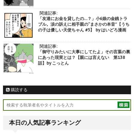
関連記事:
「友達にお金を貸したの…？」小6娘の金銭トラ
ブル。涙の訴えに相手親の“まさかの本音”【うち
の子は優しい天使ちゃん #5】 by はいどろ漫画
関連記事:
「御守りみたいに大事にしてたよ」その言葉の裏
にあった現実とは？【親には言えない 第138
話】by こっとん
購読する
本日の人気記事ランキング