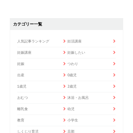
カテゴリー一覧
人気記事ランキング
妊活講座
妊娠講座
妊娠したい
妊娠
つわり
出産
0歳児
1歳児
2歳児
おむつ
沐浴・お風呂
離乳食
幼児
教育
小学生
しくじり育児
旦那