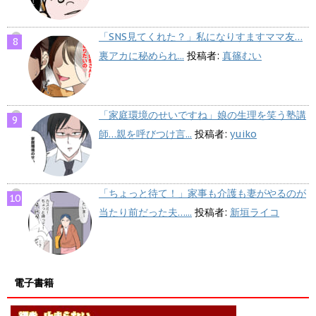
「SNS見てくれた？」私になりすますママ友…
裏アカに秘められ...
投稿者:
真篠むい
「家庭環境のせいですね」娘の生理を笑う塾講
師…親を呼びつけ言...
投稿者:
yuiko
「ちょっと待て！」家事も介護も妻がやるのが
当たり前だった夫…...
投稿者:
新垣ライコ
電子書籍