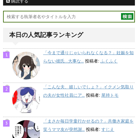
購読する
本日の人気記事ランキング
「今まで通りじゃいられなくなる？」妊娠を知
らない彼氏…大事な...
投稿者:
ふくふく
「こんな夫、嬉しいでしょ？」イクメン気取り
の夫が女性社員にア...
投稿者:
尾持トモ
「まさか毎日学童行かせるの？」共働き家庭を
笑うママ友が突然謝...
投稿者:
すじえ