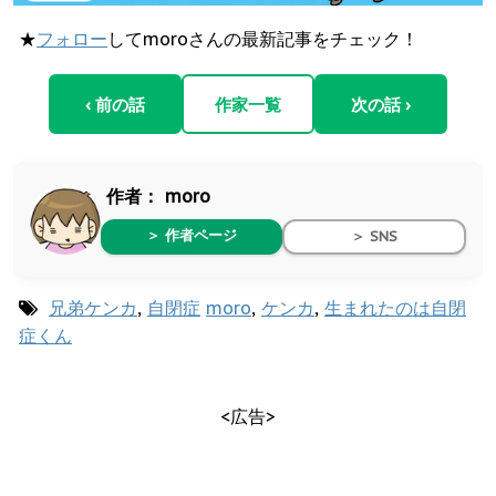
★
フォロー
してmoroさんの最新記事をチェック！
‹ 前の話
作家一覧
次の話 ›
作者：
moro
＞ 作者ページ
＞ SNS
兄弟ケンカ
,
自閉症
moro
,
ケンカ
,
生まれたのは自閉
症くん
<広告>