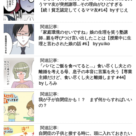
うママ友が突然謝罪…その理由がひどすぎる
【続！貧乏認定してくるママ友#14】by すじえ
関連記事:
「家庭環境のせいですね」娘の生理を笑う塾講
師…親を呼びつけ言い出したことは【授業中に生
理と言わされた娘の話 #6】 by yuiko
関連記事:
「パパとご飯を食べてると…」食い尽くし夫との
離婚を考える母、息子の本音に言葉を失う【専業
主婦だけど、食い尽くし夫と離婚します #44】
by しろみ
関連記事:
我が子が自閉症かも！？ まず何からすればいい
の？
関連記事:
自閉症の子供と接する時に、頭に入れておきたい