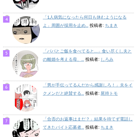
「1人病気になったら何日も休むようになる
よ」周囲が採用を止め...
投稿者:
ちまき
「パパとご飯を食べてると…」食い尽くし夫と
の離婚を考える母、...
投稿者:
しろみ
「男が手伝ってるんだから感謝しろ！」夫をイ
クメンだと絶賛する...
投稿者:
尾持トモ
「合否のお返事はまだ？」結果を待てず電話し
てきたバイト応募者...
投稿者:
ちまき