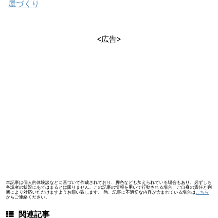
屋づくり
<広告>
本記事は個人的体験談などに基づいて作成されており、脚色なども加えられている場合もあり、必ずしも
各読者の状況にあてはまるとは限りません。この記事の情報を用いて行動される場合、ご自身の責任と判
断により対応いただけますようお願い致します。 尚、記事に不適切な内容が含まれている場合は
こちら
からご連絡ください。
関連記事