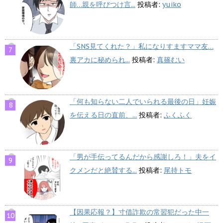
師…親を呼びつけ言...
投稿者:
yuiko
「SNS見てくれた？」私になりすますママ友…
裏アカに秘められ...
投稿者:
真篠むい
「何も知らない二人でいられる最後の日」妊娠
を伝える日の直前、...
投稿者:
ふくふく
「男が手伝ってるんだから感謝しろ！」夫をイ
クメンだと絶賛する...
投稿者:
尾持トモ
【因果応報？】寸借詐欺の常習犯だった中一