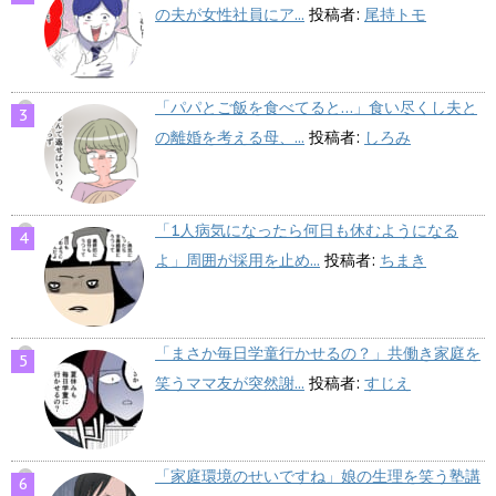
の夫が女性社員にア...
投稿者:
尾持トモ
「パパとご飯を食べてると…」食い尽くし夫と
の離婚を考える母、...
投稿者:
しろみ
「1人病気になったら何日も休むようになる
よ」周囲が採用を止め...
投稿者:
ちまき
「まさか毎日学童行かせるの？」共働き家庭を
笑うママ友が突然謝...
投稿者:
すじえ
「家庭環境のせいですね」娘の生理を笑う塾講