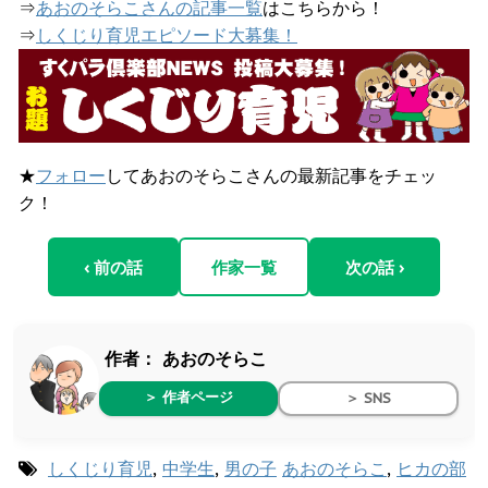
⇒
あおのそらこさんの記事一覧
はこちらから！
⇒
しくじり育児エピソード大募集！
★
フォロー
してあおのそらこさんの最新記事をチェッ
ク！
‹ 前の話
作家一覧
次の話 ›
作者：
あおのそらこ
＞ 作者ページ
＞ SNS
しくじり育児
,
中学生
,
男の子
あおのそらこ
,
ヒカの部