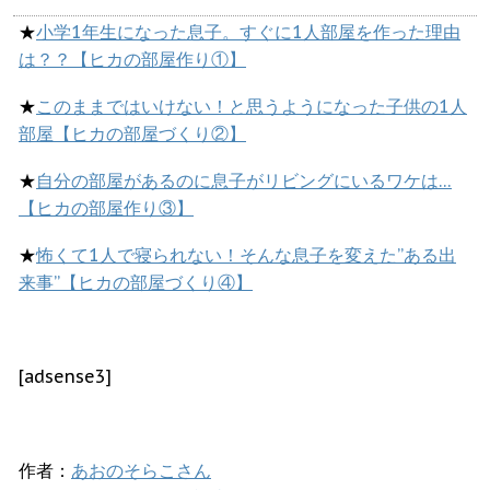
★
小学1年生になった息子。すぐに1人部屋を作った理由
は？？【ヒカの部屋作り①】
★
このままではいけない！と思うようになった子供の1人
部屋【ヒカの部屋づくり②】
★
自分の部屋があるのに息子がリビングにいるワケは…
【ヒカの部屋作り③】
★
怖くて1人で寝られない！そんな息子を変えた”ある出
来事”【ヒカの部屋づくり④】
[adsense3]
作者：
あおのそらこさん