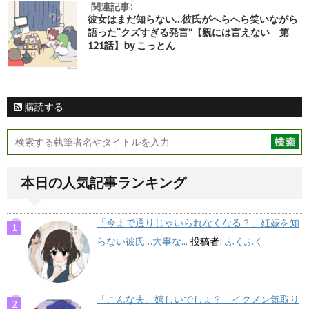
関連記事:
彼女はまだ知らない…彼氏がへらへら笑いながら
語った“クズすぎる発言”【親には言えない 第
121話】by こっとん
購読する
本日の人気記事ランキング
「今まで通りじゃいられなくなる？」妊娠を知
らない彼氏…大事な...
投稿者:
ふくふく
「こんな夫、嬉しいでしょ？」イクメン気取り