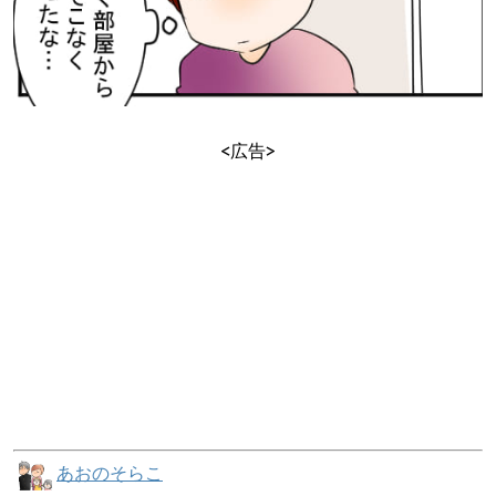
<広告>
あおのそらこ