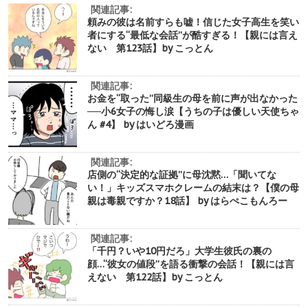
関連記事:
頼みの彼は名前すらも嘘！信じた女子高生を笑い
者にする“最低な会話”が酷すぎる！【親には言え
ない 第123話】by こっとん
関連記事:
お金を“取った”同級生の母を前に声が出なかった
──小6女子の悔し涙【うちの子は優しい天使ちゃ
ん #4】 by はいどろ漫画
関連記事:
店側の“決定的な証拠”に母沈黙…「聞いてな
い！」キッズスマホクレームの結末は？【僕の母
親は毒親ですか？18話】 by はらぺこもんろー
関連記事:
「千円？いや10円だろ」大学生彼氏の裏の
顔…“彼女の値段”を語る衝撃の会話！【親には言
えない 第122話】by こっとん