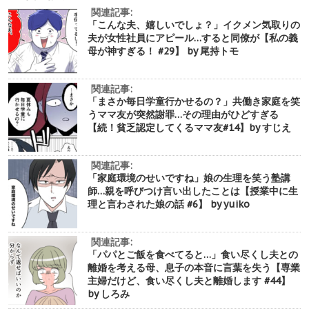
関連記事:
「こんな夫、嬉しいでしょ？」イクメン気取りの
夫が女性社員にアピール…すると同僚が【私の義
母が神すぎる！ #29】 by 尾持トモ
関連記事:
「まさか毎日学童行かせるの？」共働き家庭を笑
うママ友が突然謝罪…その理由がひどすぎる
【続！貧乏認定してくるママ友#14】by すじえ
関連記事:
「家庭環境のせいですね」娘の生理を笑う塾講
師…親を呼びつけ言い出したことは【授業中に生
理と言わされた娘の話 #6】 by yuiko
関連記事:
「パパとご飯を食べてると…」食い尽くし夫との
離婚を考える母、息子の本音に言葉を失う【専業
主婦だけど、食い尽くし夫と離婚します #44】
by しろみ