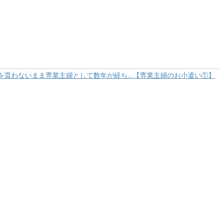
を貰わないまま専業主婦として数年が経ち…【専業主婦のお小遣い①】