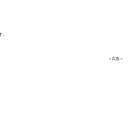
す。
＜広告＞