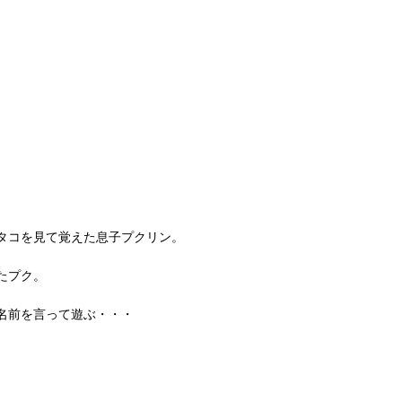
タコを見て覚えた息子プクリン。
たプク。
名前を言って遊ぶ・・・