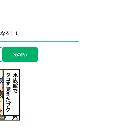
になる！！
次の話 ›