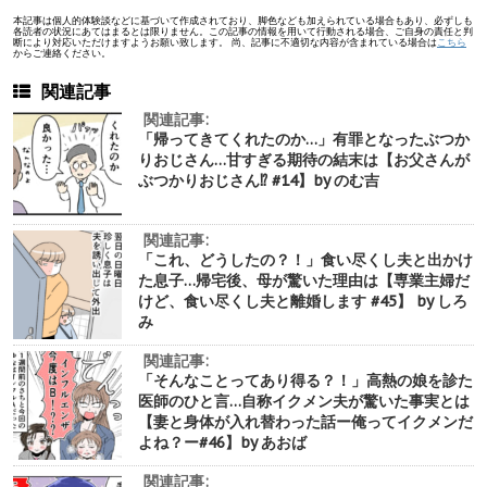
本記事は個人的体験談などに基づいて作成されており、脚色なども加えられている場合もあり、必ずしも
各読者の状況にあてはまるとは限りません。この記事の情報を用いて行動される場合、ご自身の責任と判
断により対応いただけますようお願い致します。 尚、記事に不適切な内容が含まれている場合は
こちら
からご連絡ください。
関連記事
関連記事:
「帰ってきてくれたのか…」有罪となったぶつか
りおじさん…甘すぎる期待の結末は【お父さんが
ぶつかりおじさん⁉︎ #14】by のむ吉
関連記事:
「これ、どうしたの？！」食い尽くし夫と出かけ
た息子…帰宅後、母が驚いた理由は【専業主婦だ
けど、食い尽くし夫と離婚します #45】 by しろ
み
関連記事:
「そんなことってあり得る？！」高熱の娘を診た
医師のひと言…自称イクメン夫が驚いた事実とは
【妻と身体が入れ替わった話ー俺ってイクメンだ
よね？ー#46】by あおば
関連記事: