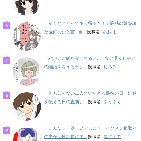
「そんなことってあり得る？！」高熱の娘を診
た医師のひと言…自...
投稿者:
あおば
「パパとご飯を食べてると…」食い尽くし夫と
の離婚を考える母、...
投稿者:
しろみ
「何も知らない二人でいられる最後の日」妊娠
を伝える日の直前、...
投稿者:
ふくふく
「こんな夫、嬉しいでしょ？」イクメン気取り
の夫が女性社員にア...
投稿者:
尾持トモ