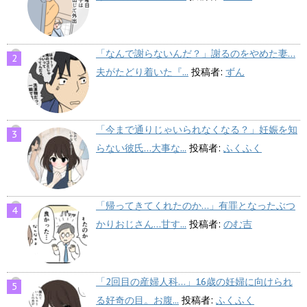
「なんで謝らないんだ？」謝るのをやめた妻…
夫がたどり着いた『...
投稿者:
ずん
「今まで通りじゃいられなくなる？」妊娠を知
らない彼氏…大事な...
投稿者:
ふくふく
「帰ってきてくれたのか…」有罪となったぶつ
かりおじさん…甘す...
投稿者:
のむ吉
「2回目の産婦人科…」16歳の妊婦に向けられ
る好奇の目。お腹...
投稿者:
ふくふく