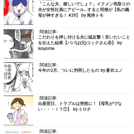
「こんな夫、嬉しいでしょ？」イクメン気取りの
夫が女性社員にアピール…すると同僚が【私の義
母が神すぎる！ #29】 by 尾持トモ
関連記事:
こだわりを押し付ける夫に猛反撃！言いたいこと
を伝えた結果【パパは(元)コックさん④】 by
koyome
関連記事:
今年の2月、ついに判明したもの by 蒼衣ユノ
関連記事:
出産翌日、トラブルは突然に！【母乳がでな
い・・・！？①】 by ミロチ
関連記事: