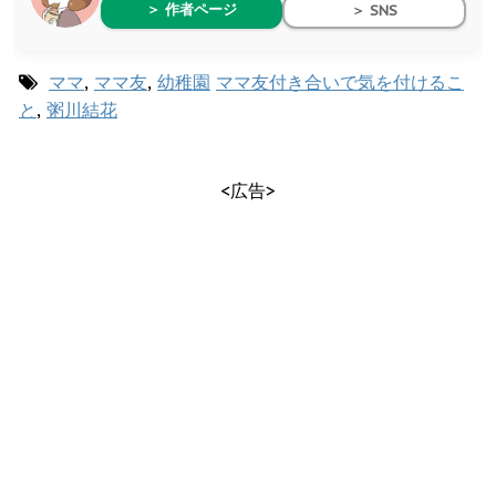
＞ 作者ページ
＞ SNS
ママ
,
ママ友
,
幼稚園
ママ友付き合いで気を付けるこ
と
,
粥川結花
<広告>