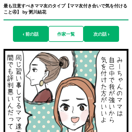
最も注意すべきママ友のタイプ【ママ友付き合いで気を付ける
こと④】 by 粥川結花
‹ 前の話
作家一覧
次の話 ›