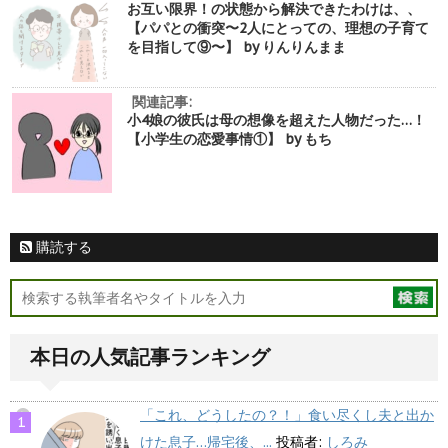
お互い限界！の状態から解決できたわけは、、
【パパとの衝突〜2人にとっての、理想の子育て
を目指して⑨〜】 by りんりんまま
関連記事:
小4娘の彼氏は母の想像を超えた人物だった…！
【小学生の恋愛事情①】 by もち
購読する
本日の人気記事ランキング
「これ、どうしたの？！」食い尽くし夫と出か
けた息子…帰宅後、...
投稿者:
しろみ