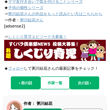
★
ママ友付き合いで気を付けることシリーズ
★
子供の個性シリーズ
⇒
粥川結花さんの作品をもっと読みたい方はこちらから
⇒作者：
粥川結花さん
[adsense2]
⇒
しくじり育児エピソード大募集！
★
フォロー
して粥川結花さんの最新記事をチェック！
‹ 前の話
作家一覧
次の話 ›
作者：
粥川結花