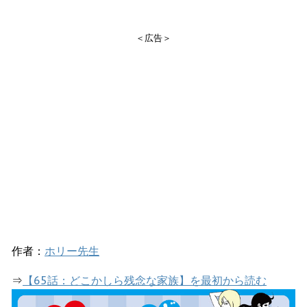
＜広告＞
作者：
ホリー先生
⇒
【65話：どこかしら残念な家族】を最初から読む