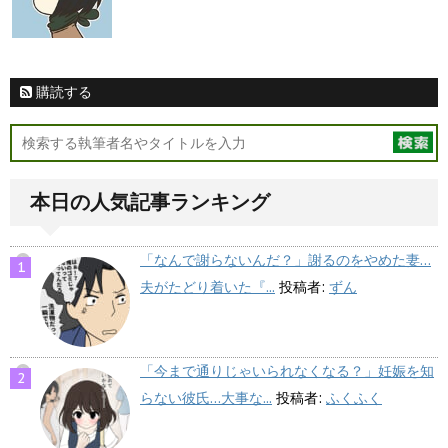
購読する
本日の人気記事ランキング
「なんで謝らないんだ？」謝るのをやめた妻…
夫がたどり着いた『...
投稿者:
ずん
「今まで通りじゃいられなくなる？」妊娠を知
らない彼氏…大事な...
投稿者:
ふくふく