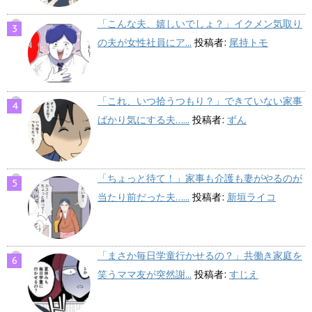
「こんな夫、嬉しいでしょ？」イクメン気取り
の夫が女性社員にア...
投稿者:
尾持トモ
「これ、いつ拾うつもり？」できていない家事
ばかり気にする夫…...
投稿者:
ずん
「ちょっと待て！」家事も介護も妻がやるのが
当たり前だった夫…...
投稿者:
新垣ライコ
「まさか毎日学童行かせるの？」共働き家庭を
笑うママ友が突然謝...
投稿者:
すじえ