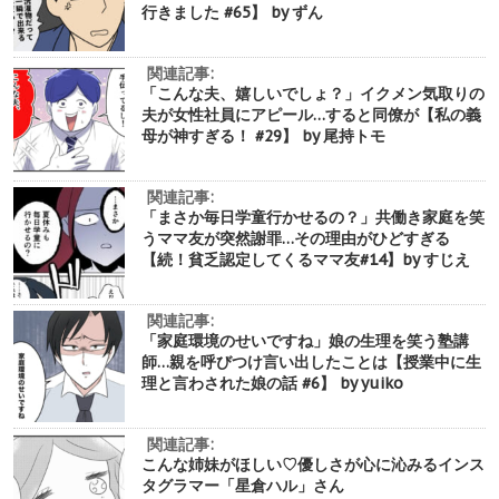
行きました #65】 by ずん
関連記事:
「こんな夫、嬉しいでしょ？」イクメン気取りの
夫が女性社員にアピール…すると同僚が【私の義
母が神すぎる！ #29】 by 尾持トモ
関連記事:
「まさか毎日学童行かせるの？」共働き家庭を笑
うママ友が突然謝罪…その理由がひどすぎる
【続！貧乏認定してくるママ友#14】by すじえ
関連記事:
「家庭環境のせいですね」娘の生理を笑う塾講
師…親を呼びつけ言い出したことは【授業中に生
理と言わされた娘の話 #6】 by yuiko
関連記事:
こんな姉妹がほしい♡優しさが心に沁みるインス
タグラマー「星倉ハル」さん