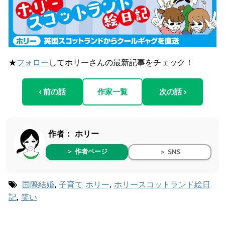
★
フォロー
してホリーさんの最新記事をチェック！
‹ 前の話
作家一覧
次の話 ›
作者：
ホリー
＞ 作者ページ
＞ SNS
国際結婚
,
子育て
ホリー
,
ホリースコットランド絵日
記
,
笑い