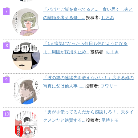
「パパとご飯を食べてると…」食い尽くし夫と
の離婚を考える母、...
投稿者:
しろみ
「1人病気になったら何日も休むようになる
よ」周囲が採用を止め...
投稿者:
ちまき
「彼の親の連絡先を教えなさい！」広まる娘の
写真に父は他人事…...
投稿者:
フワリー
「男が手伝ってるんだから感謝しろ！」夫をイ
クメンだと絶賛する...
投稿者:
尾持トモ