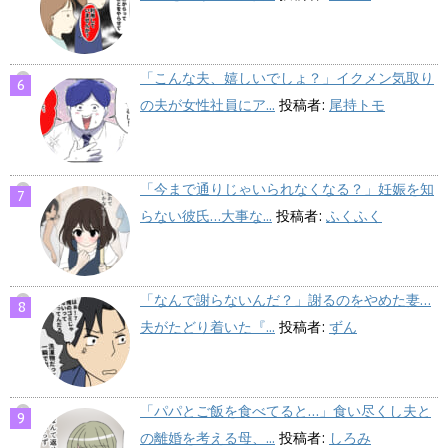
「こんな夫、嬉しいでしょ？」イクメン気取り
の夫が女性社員にア...
投稿者:
尾持トモ
「今まで通りじゃいられなくなる？」妊娠を知
らない彼氏…大事な...
投稿者:
ふくふく
「なんで謝らないんだ？」謝るのをやめた妻…
夫がたどり着いた『...
投稿者:
ずん
「パパとご飯を食べてると…」食い尽くし夫と
の離婚を考える母、...
投稿者:
しろみ