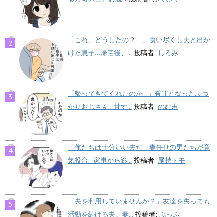
「これ、どうしたの？！」食い尽くし夫と出か
けた息子…帰宅後、...
投稿者:
しろみ
「帰ってきてくれたのか…」有罪となったぶつ
かりおじさん…甘す...
投稿者:
のむ吉
「俺たちは十分いい夫だ」妻任せの男たちが意
気投合…家事から逃...
投稿者:
尾持トモ
「夫を利用していませんか？」友達を失っても
活動を続ける夫。妻...
投稿者:
ぷっぷ