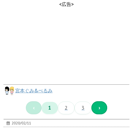
<広告>
宮本ぐみ&ぺるみ
‹
1
2
3
›
2020/02/11