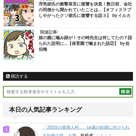
浮気彼氏の衝撃発言に復讐を決意！数日前、会社
の同僚から聞かれていたことは…【オフィスラブ
しやがったクソ彼氏に復讐する話３】 by イルカ
関連記事:
娘の腕に噛み跡が！その時先生は何してたの？語
られた説明に…【保育園で噛まれた話②】 by 佐
伯梅
購読する
本日の人気記事ランキング
「2回目の産婦人科…」16歳の妊婦に向けられ
る好奇の目。お腹...
投稿者:
ふくふく