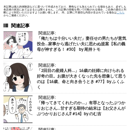
本記事は個人的体験談などに基づいて作成されており、脚色なども加えられている場合もあり、必ずしも
各読者の状況にあてはまるとは限りません。この記事の情報を用いて行動される場合、ご自身の責任と判
断により対応いただけますようお願い致します。 尚、記事に不適切な内容が含まれている場合は
こちら
からご連絡ください。
関連記事
関連記事:
「俺たちは十分いい夫だ」妻任せの男たちが意気
投合…家事から逃げたい夫に思わぬ提案【私の義
母が神すぎる！ #30】 by 尾持トモ
関連記事:
「2回目の産婦人科…」16歳の妊婦に向けられる
好奇の目。お腹が大きくなった先を想像して思う
のは【16歳、命と向き合うとき #77】by ふくふ
く
関連記事:
「帰ってきてくれたのか…」有罪となったぶつか
りおじさん…甘すぎる期待の結末は【お父さんが
ぶつかりおじさん⁉︎ #14】by のむ吉
関連記事: