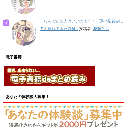
「なんであの人はいいのよ？！」孫の発表会に
犬を連れてきた義母...
投稿者:
花藤とら
電子書籍
あなたの体験談大募集！