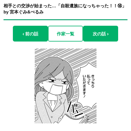
相手との交渉が始まった…「自殺遺族になっちゃった！！⑭」
by 宮本ぐみ&ぺるみ
‹ 前の話
作家一覧
次の話 ›