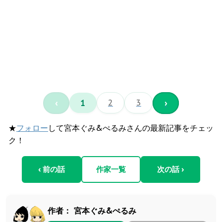
‹
1
2
3
›
★
フォロー
して宮本ぐみ&ぺるみさんの最新記事をチェッ
ク！
‹ 前の話
作家一覧
次の話 ›
作者：
宮本ぐみ&ぺるみ