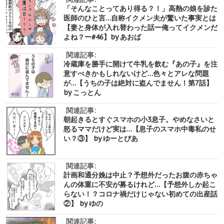
「そんなことってあり得る？！」高熱の娘を診た
医師のひと言…自称イクメン夫が驚いた事実とは
【妻と身体が入れ替わった話ー俺ってイクメンだ
よね？ー#46】by あおば
関連記事:
冷蔵庫を勝手に開けて牛乳を飲む『あの子』を注
意すべきかもしれないけど…色々とアレな問題
が…【うちの子は絶対に盗んでません！第7話】
by こっとん
関連記事:
朝起きるとすぐスマホの小3息子。やめなさいと
怒るママだけど実は…【息子のスマホ中毒私のせ
い？③】 by ゆーとぴあ
関連記事:
計画和通分娩は中止？予想外だったお腹の赤ちゃ
んの体重に不安が募るけれど…【予想外しか起こ
らない！？コロナ禍だけじゃない初めての出産話
②】 by ゆの
関連記事: