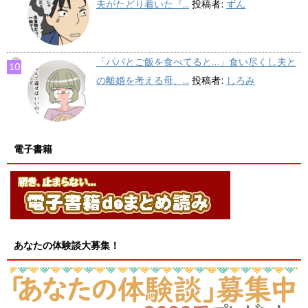
夫がたどり着いた『...
投稿者:
ずん
「パパとご飯を食べてると…」食い尽くし夫と
の離婚を考える母、...
投稿者:
しろみ
電子書籍
あなたの体験談大募集！