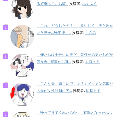
る好奇の目。お腹...
投稿者:
ふくふく
「これ、どうしたの？！」食い尽くし夫と出か
けた息子…帰宅後、...
投稿者:
しろみ
「俺たちは十分いい夫だ」妻任せの男たちが意
気投合…家事から逃...
投稿者:
尾持トモ
「こんな夫、嬉しいでしょ？」イクメン気取り
の夫が女性社員にア...
投稿者:
尾持トモ
「帰ってきてくれたのか…」有罪となったぶつ