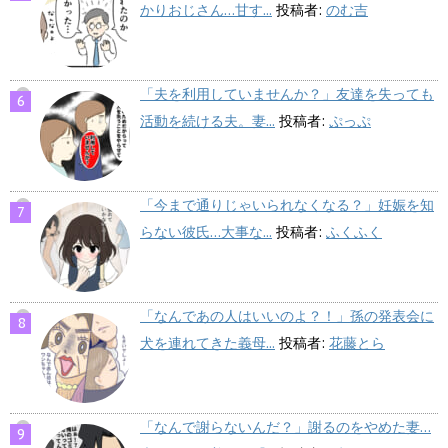
かりおじさん…甘す...
投稿者:
のむ吉
「夫を利用していませんか？」友達を失っても
活動を続ける夫。妻...
投稿者:
ぷっぷ
「今まで通りじゃいられなくなる？」妊娠を知
らない彼氏…大事な...
投稿者:
ふくふく
「なんであの人はいいのよ？！」孫の発表会に
犬を連れてきた義母...
投稿者:
花藤とら
「なんで謝らないんだ？」謝るのをやめた妻…