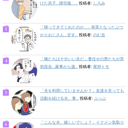
けた息子…帰宅後、...
投稿者:
しろみ
「帰ってきてくれたのか…」有罪となったぶつ
かりおじさん…甘す...
投稿者:
のむ吉
「俺たちは十分いい夫だ」妻任せの男たちが意
気投合…家事から逃...
投稿者:
尾持トモ
「夫を利用していませんか？」友達を失っても
活動を続ける夫。妻...
投稿者:
ぷっぷ
「こんな夫、嬉しいでしょ？」イクメン気取り