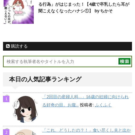
る行為」がはじまった！【4歳で卒乳したら耳が
聞こえなくなったハナシ①】 by ちかそ
購読する
本日の人気記事ランキング
「2回目の産婦人科…」16歳の妊婦に向けられ
る好奇の目。お腹...
投稿者:
ふくふく
「これ、どうしたの？！」食い尽くし夫と出か