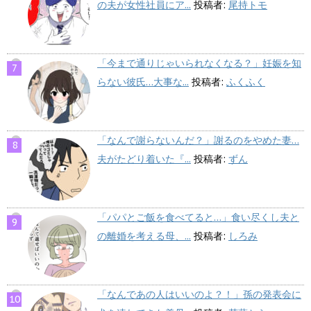
の夫が女性社員にア...
投稿者:
尾持トモ
「今まで通りじゃいられなくなる？」妊娠を知
らない彼氏…大事な...
投稿者:
ふくふく
「なんで謝らないんだ？」謝るのをやめた妻…
夫がたどり着いた『...
投稿者:
ずん
「パパとご飯を食べてると…」食い尽くし夫と
の離婚を考える母、...
投稿者:
しろみ
「なんであの人はいいのよ？！」孫の発表会に