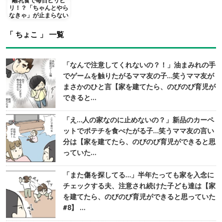
離乳食で毎日ピリピ
リ！？「ちゃんとやら
なきゃ」が止まらない
「 ちょこ 」 一覧
「なんで注意してくれないの？！」油まみれの手
でゲームを触りたがるママ友の子…笑うママ友が
まさかのひと言【家を建てたら、のびのび育児が
できると…
「え…人の家なのに止めないの？」新品のカーペ
ットでポテチを食べたがる子…笑うママ友の言い
分は【家を建てたら、のびのび育児ができると思
っていた…
「また傷を探してる…」半年たっても家を入念に
チェックする夫、注意され続けた子ども達は【家
を建てたら、のびのび育児ができると思っていた
#8】 …