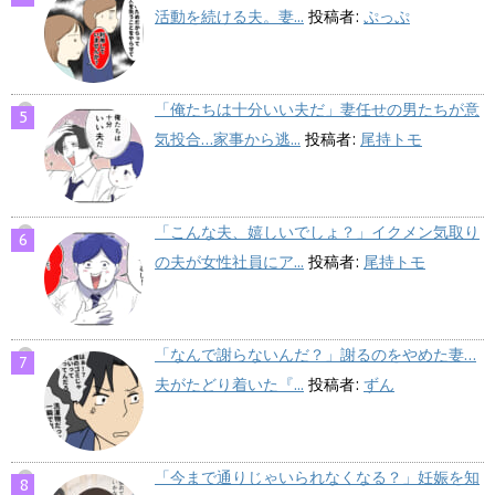
活動を続ける夫。妻...
投稿者:
ぷっぷ
「俺たちは十分いい夫だ」妻任せの男たちが意
気投合…家事から逃...
投稿者:
尾持トモ
「こんな夫、嬉しいでしょ？」イクメン気取り
の夫が女性社員にア...
投稿者:
尾持トモ
「なんで謝らないんだ？」謝るのをやめた妻…
夫がたどり着いた『...
投稿者:
ずん
「今まで通りじゃいられなくなる？」妊娠を知