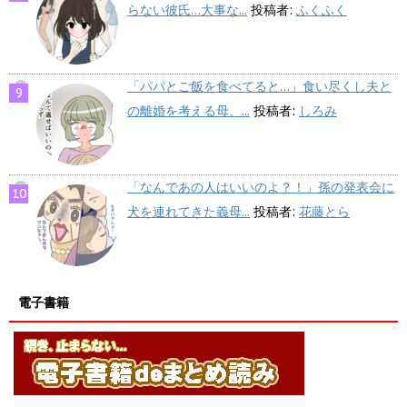
らない彼氏…大事な...
投稿者:
ふくふく
「パパとご飯を食べてると…」食い尽くし夫と
の離婚を考える母、...
投稿者:
しろみ
「なんであの人はいいのよ？！」孫の発表会に
犬を連れてきた義母...
投稿者:
花藤とら
電子書籍