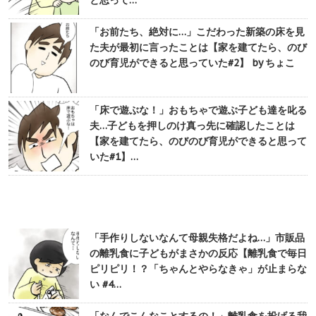
「お前たち、絶対に…」こだわった新築の床を見
た夫が最初に言ったことは【家を建てたら、のび
のび育児ができると思っていた#2】 by ちょこ
「床で遊ぶな！」おもちゃで遊ぶ子ども達を叱る
夫…子どもを押しのけ真っ先に確認したことは
【家を建てたら、のびのび育児ができると思って
いた#1】…
「手作りしないなんて母親失格だよね…」市販品
の離乳食に子どもがまさかの反応【離乳食で毎日
ピリピリ！？「ちゃんとやらなきゃ」が止まらな
い #4…
「なんでこんなことするの！」離乳食を投げる我