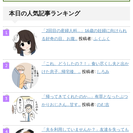
本日の人気記事ランキング
「2回目の産婦人科…」16歳の妊婦に向けられ
る好奇の目。お腹...
投稿者:
ふくふく
「これ、どうしたの？！」食い尽くし夫と出か
けた息子…帰宅後、...
投稿者:
しろみ
「帰ってきてくれたのか…」有罪となったぶつ
かりおじさん…甘す...
投稿者:
のむ吉
「夫を利用していませんか？」友達を失っても