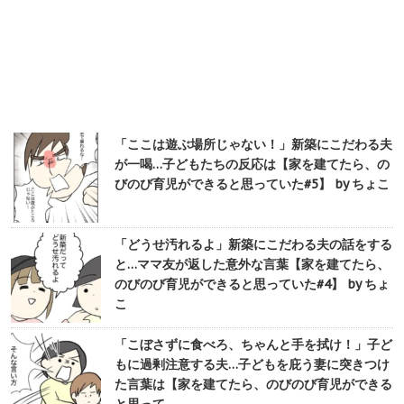
「ここは遊ぶ場所じゃない！」新築にこだわる夫
が一喝…子どもたちの反応は【家を建てたら、の
びのび育児ができると思っていた#5】 by ちょこ
「どうせ汚れるよ」新築にこだわる夫の話をする
と…ママ友が返した意外な言葉【家を建てたら、
のびのび育児ができると思っていた#4】 by ちょ
こ
「こぼさずに食べろ、ちゃんと手を拭け！」子ど
もに過剰注意する夫…子どもを庇う妻に突きつけ
た言葉は【家を建てたら、のびのび育児ができる
と思って…