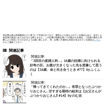
本記事は個人的体験談などに基づいて作成されており、脚色なども加えられている場合もあり、必ずしも
各読者の状況にあてはまるとは限りません。この記事の情報を用いて行動される場合、ご自身の責任と判
断により対応いただけますようお願い致します。 尚、記事に不適切な内容が含まれている場合は
こちら
からご連絡ください。
関連記事
関連記事:
「2回目の産婦人科…」16歳の妊婦に向けられる
好奇の目。お腹が大きくなった先を想像して思う
のは【16歳、命と向き合うとき #77】by ふくふ
く
関連記事:
「帰ってきてくれたのか…」有罪となったぶつか
りおじさん…甘すぎる期待の結末は【お父さんが
ぶつかりおじさん⁉︎ #14】by のむ吉