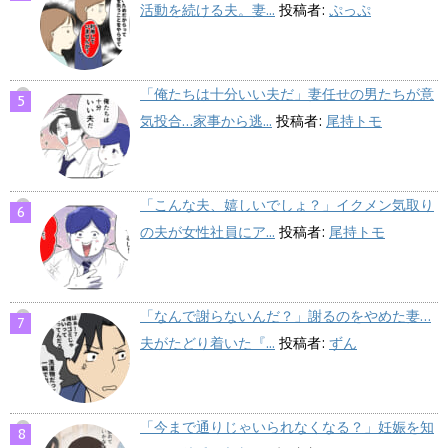
活動を続ける夫。妻...
投稿者:
ぷっぷ
「俺たちは十分いい夫だ」妻任せの男たちが意
気投合…家事から逃...
投稿者:
尾持トモ
「こんな夫、嬉しいでしょ？」イクメン気取り
の夫が女性社員にア...
投稿者:
尾持トモ
「なんで謝らないんだ？」謝るのをやめた妻…
夫がたどり着いた『...
投稿者:
ずん
「今まで通りじゃいられなくなる？」妊娠を知