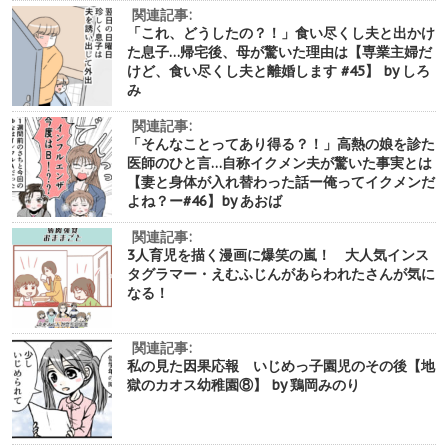
関連記事:
「これ、どうしたの？！」食い尽くし夫と出かけ
た息子…帰宅後、母が驚いた理由は【専業主婦だ
けど、食い尽くし夫と離婚します #45】 by しろ
み
関連記事:
「そんなことってあり得る？！」高熱の娘を診た
医師のひと言…自称イクメン夫が驚いた事実とは
【妻と身体が入れ替わった話ー俺ってイクメンだ
よね？ー#46】by あおば
関連記事:
3人育児を描く漫画に爆笑の嵐！ 大人気インス
タグラマー・えむふじんがあらわれたさんが気に
なる！
関連記事:
私の見た因果応報 いじめっ子園児のその後【地
獄のカオス幼稚園⑧】 by 鶏岡みのり