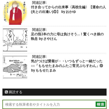
関連記事:
付き合ってからの出来事〈高校生編〉【運命の人
(夫との出逢い)⑤】 by おかゆ
関連記事:
足の指2本の力に母は負けそう…！驚くべき娘の
執念 by さやけん
関連記事:
気がつけば愛着が・・いつもずっと一緒だった
○○「ももせたまみのふたご育児ぷらすわん」⑩
by ももせたまみ
購読する