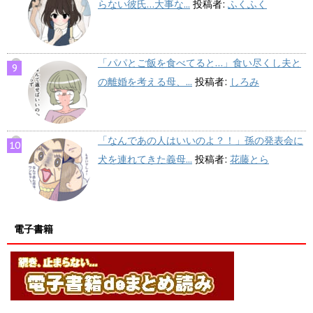
らない彼氏…大事な...
投稿者:
ふくふく
「パパとご飯を食べてると…」食い尽くし夫と
の離婚を考える母、...
投稿者:
しろみ
「なんであの人はいいのよ？！」孫の発表会に
犬を連れてきた義母...
投稿者:
花藤とら
電子書籍