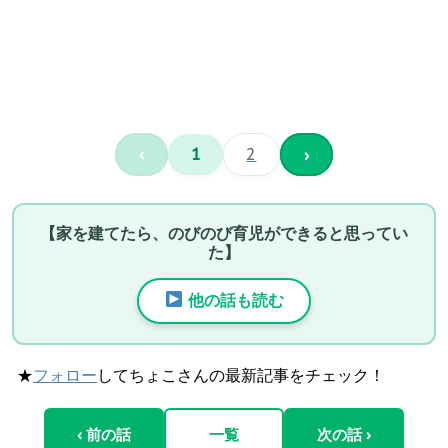
‹
1
2
›
【家を建てたら、のびのび育児ができると思ってい
た】
他の話も読む
★
フォロー
してちょこさんの最新記事をチェック！
‹ 前の話
一覧
次の話 ›