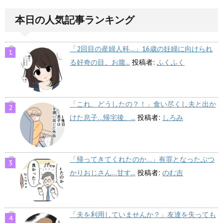
本日の人気記事ランキング
「2回目の産婦人科…」16歳の妊婦に向けられ
る好奇の目。お腹...
投稿者:
ふくふく
「これ、どうしたの？！」食い尽くし夫と出か
けた息子…帰宅後、...
投稿者:
しろみ
「帰ってきてくれたのか…」有罪となったぶつ
かりおじさん…甘す...
投稿者:
のむ吉
「夫を利用していませんか？」友達を失っても