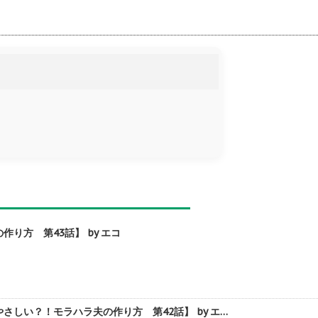
り方 第43話】 by エコ
しい？！モラハラ夫の作り方 第42話】 by エ…