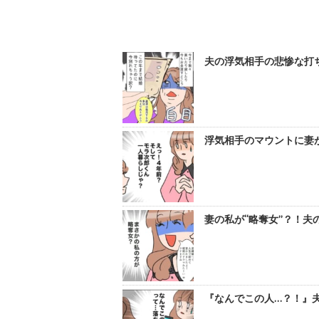
夫の浮気相手の悲惨な打ち
浮気相手のマウントに妻が
妻の私が“略奪女”？！夫
『なんでこの人…？！』夫