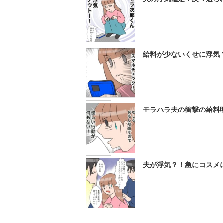
給料が少ないくせに浮気？
モラハラ夫の衝撃の給料
夫が浮気？！急にコスメに