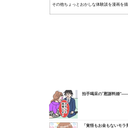
その他ちょっとおかしな体験談を漫画を描
拍手喝采の“慰謝料婚”―
「覚悟もお金もないモラ男