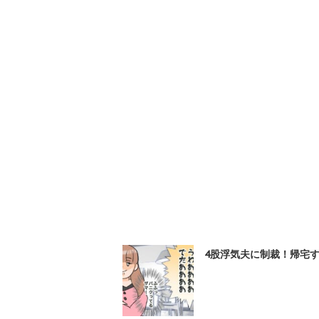
4股浮気夫に制裁！帰宅す