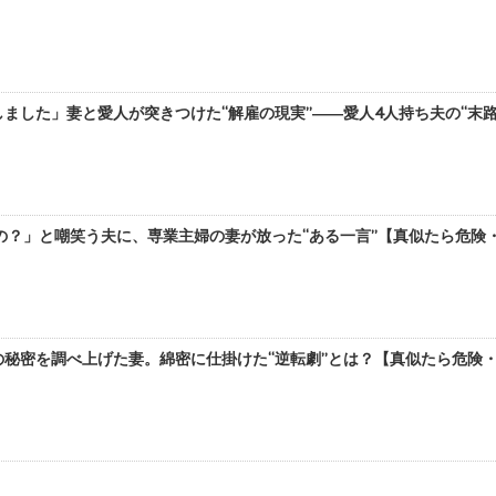
ました」妻と愛人が突きつけた“解雇の現実”――愛人4人持ち夫の“末
？」と嘲笑う夫に、専業主婦の妻が放った“ある一言”【真似たら危険・や
秘密を調べ上げた妻。綿密に仕掛けた“逆転劇”とは？【真似たら危険・や