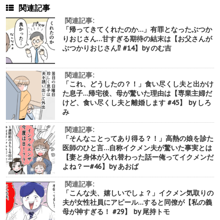
関連記事
関連記事:
「帰ってきてくれたのか…」有罪となったぶつか
りおじさん…甘すぎる期待の結末は【お父さんが
ぶつかりおじさん⁉︎ #14】by のむ吉
関連記事:
「これ、どうしたの？！」食い尽くし夫と出かけ
た息子…帰宅後、母が驚いた理由は【専業主婦だ
けど、食い尽くし夫と離婚します #45】 by しろ
み
関連記事:
「そんなことってあり得る？！」高熱の娘を診た
医師のひと言…自称イクメン夫が驚いた事実とは
【妻と身体が入れ替わった話ー俺ってイクメンだ
よね？ー#46】by あおば
関連記事:
「こんな夫、嬉しいでしょ？」イクメン気取りの
夫が女性社員にアピール…すると同僚が【私の義
母が神すぎる！ #29】 by 尾持トモ