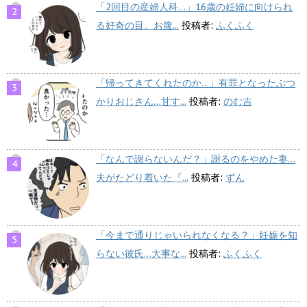
「2回目の産婦人科…」16歳の妊婦に向けられ
る好奇の目。お腹...
投稿者:
ふくふく
「帰ってきてくれたのか…」有罪となったぶつ
かりおじさん…甘す...
投稿者:
のむ吉
「なんで謝らないんだ？」謝るのをやめた妻…
夫がたどり着いた『...
投稿者:
ずん
「今まで通りじゃいられなくなる？」妊娠を知
らない彼氏…大事な...
投稿者:
ふくふく