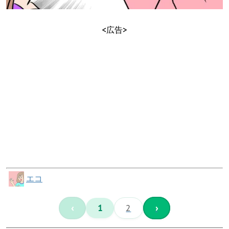
<広告>
エコ
‹
1
2
›