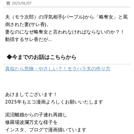
2025/01/07
夫（モラ次郎）の浮気相手(パープル)から「略奪女」と罵
倒された妻(サレ香)。
妻なのになぜ略奪女と言われなければならないのか？！
動揺するサレ香だが…
◆今までのお話はこちらから
真似たら危険・やさしい？！モラハラ夫の作り方
あけましてございます！
2025年もエコ漫画よろしくお願いいたします
泥沼離婚からの子連れ再婚し
修羅場波瀾万丈な様子を
インスタ、ブログで漫画描いています