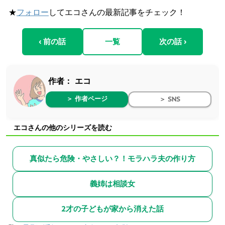
★
フォロー
してエコさんの最新記事をチェック！
‹ 前の話
一覧
次の話 ›
作者：
エコ
＞ 作者ページ
＞ SNS
エコさんの他のシリーズを読む
真似たら危険・やさしい？！モラハラ夫の作り方
義姉は相談女
2才の子どもが家から消えた話