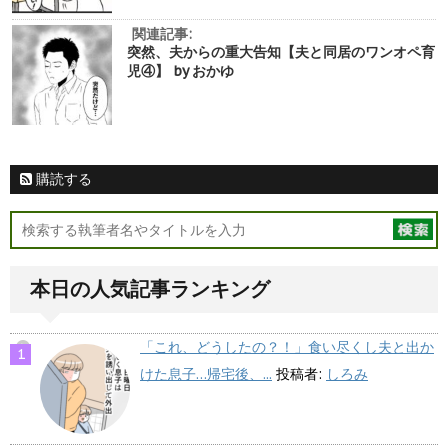
関連記事:
突然、夫からの重大告知【夫と同居のワンオペ育
児④】 by おかゆ
購読する
本日の人気記事ランキング
「これ、どうしたの？！」食い尽くし夫と出か
けた息子…帰宅後、...
投稿者:
しろみ