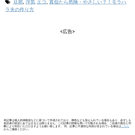
旦那
,
浮気
エコ
,
真似たら危険・やさしい？！モラハ
ラ夫の作り方
<広告>
本記事は個人的体験談などに基づいて作成されており、脚色なども加えられている場合もあり、必ずしも
各読者の状況にあてはまるとは限りません。この記事の情報を用いて行動される場合、ご自身の責任と判
断により対応いただけますようお願い致します。 尚、記事に不適切な内容が含まれている場合は
こちら
からご連絡ください。