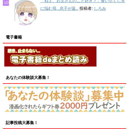
「ねぇ、お父さんのこと好き？」食い尽くし夫
に悩む母…息子が返...
投稿者:
しろみ
電子書籍
あなたの体験談大募集！
記事投稿大募集！