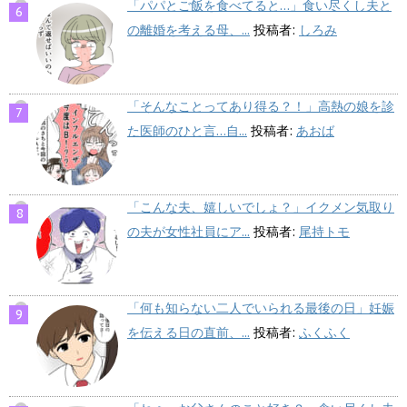
「パパとご飯を食べてると…」食い尽くし夫と
の離婚を考える母、...
投稿者:
しろみ
「そんなことってあり得る？！」高熱の娘を診
た医師のひと言…自...
投稿者:
あおば
「こんな夫、嬉しいでしょ？」イクメン気取り
の夫が女性社員にア...
投稿者:
尾持トモ
「何も知らない二人でいられる最後の日」妊娠
を伝える日の直前、...
投稿者:
ふくふく