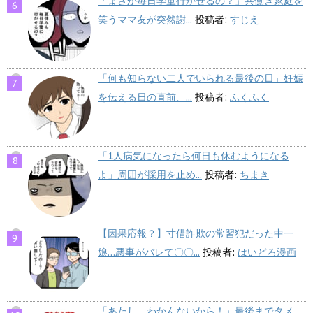
「まさか毎日学童行かせるの？」共働き家庭を
笑うママ友が突然謝...
投稿者:
すじえ
「何も知らない二人でいられる最後の日」妊娠
を伝える日の直前、...
投稿者:
ふくふく
「1人病気になったら何日も休むようになる
よ」周囲が採用を止め...
投稿者:
ちまき
【因果応報？】寸借詐欺の常習犯だった中一
娘…悪事がバレて〇〇...
投稿者:
はいどろ漫画
「あたし、わかんないから！」最後までタメ