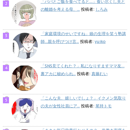
「パパとご飯を食べてると…」食い尽くし夫と
の離婚を考える母、...
投稿者:
しろみ
「家庭環境のせいですね」娘の生理を笑う塾講
師…親を呼びつけ言...
投稿者:
yuiko
「SNS見てくれた？」私になりすますママ友…
裏アカに秘められ...
投稿者:
真篠むい
「こんな夫、嬉しいでしょ？」イクメン気取り
の夫が女性社員にア...
投稿者:
尾持トモ