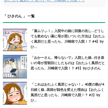
おたふく風邪だと思ったら、川崎病で入院！？
「 ひさのん 」 一覧
「薬ムリぃ！」入院中の娘に回復の兆し…どうし
ても飲めない薬に母が思いついた方法は【おたふ
く風邪だと思ったら、川崎病で入院！？ #4】by
ひ…
「おかーさん、帰らないで」入院した娘…付き添
いの母が翌朝目にしたものは【おたふく風邪だと
思ったら、川崎病で入院！？ #3】by ひさのん
「これはおたふく風邪じゃない！」40度の熱が4
日続く娘…医師が顔色を変えた理由は【おたふく
風邪だと思ったら、川崎病で入院！？ #2】by
ひ…