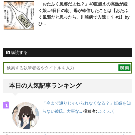
「おたふく風邪だよね？」40度超えの高熱が続
く娘…4日目の朝、母が確信したことは【おたふ
く風邪だと思ったら、川崎病で入院！？ #1】by
ひ…
購読する
本日の人気記事ランキング
「今まで通りじゃいられなくなる？」妊娠を知
らない彼氏…大事な...
投稿者:
ふくふく