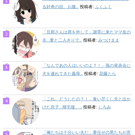
る好奇の目。お腹...
投稿者:
ふくふく
「旦那さんは席を外して」謝罪に来たママ友の
夫…妻と二人きりで...
投稿者:
みつけまま
「なんであの人はいいのよ？！」孫の発表会に
犬を連れてきた義母...
投稿者:
花藤とら
「これ、どうしたの？！」食い尽くし夫と出か
けた息子…帰宅後、...
投稿者:
しろみ
「俺たちは十分いい夫だ」妻任せの男たちが意