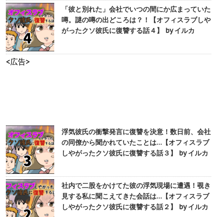
「彼と別れた」会社でいつの間にか広まっていた
噂。謎の噂の出どころは？！【オフィスラブしや
がったクソ彼氏に復讐する話４】 by イルカ
<広告>
浮気彼氏の衝撃発言に復讐を決意！数日前、会社
の同僚から聞かれていたことは…【オフィスラブ
しやがったクソ彼氏に復讐する話３】 by イルカ
社内で二股をかけてた彼の浮気現場に遭遇！覗き
見する私に聞こえてきた会話は…【オフィスラブ
しやがったクソ彼氏に復讐する話２】 by イルカ