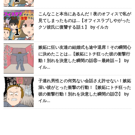
こんなこと本当にあるんだ！夜のオフィスで私が
見てしまったものは…【オフィスラブしやがった
クソ彼氏に復讐する話１】 by イルカ
嫉妬に狂い友達の結婚式も途中退席！その瞬間心
に決めたことは…【嫉妬にトチ狂った彼の衝撃行
動！別れを決意した瞬間の話⑧～最終話～】 by
イル…
子連れ男性との何気ない会話さえ許せない！嫉妬
深い彼がとった衝撃の行動！【嫉妬にトチ狂った
彼の衝撃行動！別れを決意した瞬間の話⑦】 by
イル…