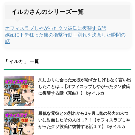
イルカさんのシリーズ一覧
オフィスラブしやがったクソ彼氏に復讐する話
嫉妬にトチ狂った彼の衝撃行動！別れを決意した瞬間の
話
「 イルカ 」 一覧
久しぶりに会った元彼が恥ずかしげもなく言い出
したことは…【オフィスラブしやがったクソ彼氏
に復讐する話《完結》】 by イルカ
最低な元彼との別れから2ヶ月…鬼の努力の末つ
いに対面したその人は…？！【オフィスラブしや
がったクソ彼氏に復讐する話１７】 by イルカ