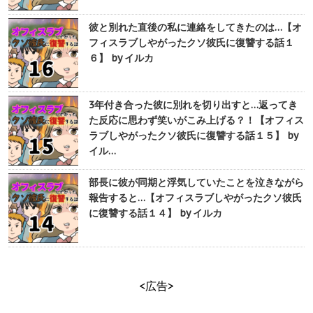
彼と別れた直後の私に連絡をしてきたのは…【オ
フィスラブしやがったクソ彼氏に復讐する話１
６】 by イルカ
3年付き合った彼に別れを切り出すと…返ってき
た反応に思わず笑いがこみ上げる？！【オフィス
ラブしやがったクソ彼氏に復讐する話１５】 by
イル…
部長に彼が同期と浮気していたことを泣きながら
報告すると…【オフィスラブしやがったクソ彼氏
に復讐する話１４】 by イルカ
<広告>