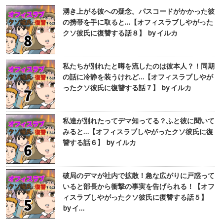
湧き上がる彼への疑念。パスコードがかかった彼
の携帯を手に取ると…【オフィスラブしやがった
クソ彼氏に復讐する話８】 by イルカ
私たちが別れたと噂を流したのは彼本人？！同期
の話に冷静を装うけれど…【オフィスラブしやが
ったクソ彼氏に復讐する話７】 by イルカ
私達が別れたってデマ知ってる？ふと彼に聞いて
みると…【オフィスラブしやがったクソ彼氏に復
讐する話６】 by イルカ
破局のデマが社内で拡散！急な広がりに戸惑って
いると部長から衝撃の事実を告げられる！【オフ
ィスラブしやがったクソ彼氏に復讐する話５】
by イ…