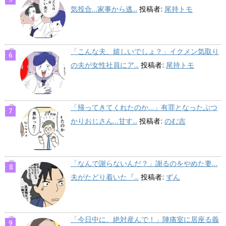
気投合…家事から逃...
投稿者:
尾持トモ
「こんな夫、嬉しいでしょ？」イクメン気取り
の夫が女性社員にア...
投稿者:
尾持トモ
「帰ってきてくれたのか…」有罪となったぶつ
かりおじさん…甘す...
投稿者:
のむ吉
「なんで謝らないんだ？」謝るのをやめた妻…
夫がたどり着いた『...
投稿者:
ずん
「今日中に、絶対産んで！」陣痛室に居座る義