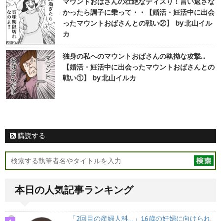
マウントおばさんの壮絶なディスり！言い返さな
かったら調子に乗って・・【婚活・妊活中に出会
ったマウントおばさんとの戦い②】 by 北山イル
カ
独身の私へのマウントおばさんの執拗な攻撃...
【婚活・妊活中に出会ったマウントおばさんとの
戦い①】 by 北山イルカ
購読する
本日の人気記事ランキング
「2回目の産婦人科…」16歳の妊婦に向けられ