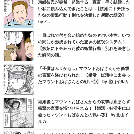
束縛彼氏が突然「起業する」宣言！早く結婚した
い私に頼み込んできたことは…【嫉妬にトチ狂っ
た彼の衝撃行動！別れを決意した瞬間の話②】
by イ…
一目ぼれで付き合い始めた彼のヤバい本性。いつ
の間にか形成されていた驚きの監視システム！
【嫉妬にトチ狂った彼の衝撃行動！別れを決意し
た瞬間の話…
「子供はムリかも…」マウントおばさんから衝撃
の言葉を浴びせられた！【婚活・妊活中に出会っ
たマウントおばさんとの戦い④】 by 北山イルカ
結婚後もマウントおばさんからの攻撃は止まらず
衝撃の言葉を浴びせられる！【婚活・妊活中に出
会ったマウントおばさんとの戦い③】 by 北山イ
ルカ