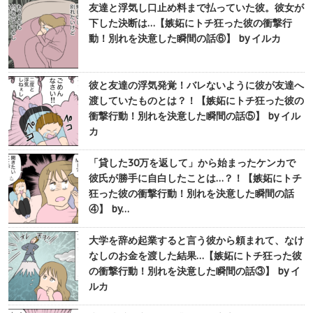
友達と浮気し口止め料まで払っていた彼。彼女が
下した決断は…【嫉妬にトチ狂った彼の衝撃行
動！別れを決意した瞬間の話⑥】 by イルカ
彼と友達の浮気発覚！バレないように彼が友達へ
渡していたものとは？！【嫉妬にトチ狂った彼の
衝撃行動！別れを決意した瞬間の話⑤】 by イル
カ
「貸した30万を返して」から始まったケンカで
彼氏が勝手に自白したことは…？！【嫉妬にトチ
狂った彼の衝撃行動！別れを決意した瞬間の話
④】 by…
大学を辞め起業すると言う彼から頼まれて、なけ
なしのお金を渡した結果…【嫉妬にトチ狂った彼
の衝撃行動！別れを決意した瞬間の話③】 by イ
ルカ