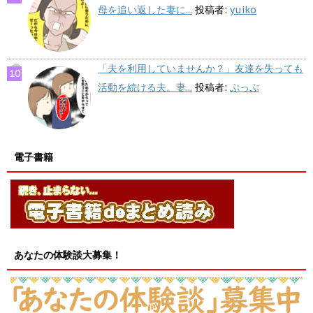
母を追い返した妻に...
投稿者:
yuiko
「夫を利用していませんか？」友達を失っても
活動を続ける夫。妻...
投稿者:
ぷっぷ
電子書籍
あなたの体験談大募集！