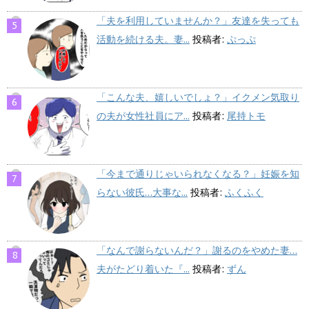
「夫を利用していませんか？」友達を失っても
活動を続ける夫。妻...
投稿者:
ぷっぷ
「こんな夫、嬉しいでしょ？」イクメン気取り
の夫が女性社員にア...
投稿者:
尾持トモ
「今まで通りじゃいられなくなる？」妊娠を知
らない彼氏…大事な...
投稿者:
ふくふく
「なんで謝らないんだ？」謝るのをやめた妻…
夫がたどり着いた『...
投稿者:
ずん