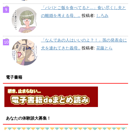
「パパとご飯を食べてると…」食い尽くし夫と
の離婚を考える母、...
投稿者:
しろみ
「なんであの人はいいのよ？！」孫の発表会に
犬を連れてきた義母...
投稿者:
花藤とら
電子書籍
あなたの体験談大募集！