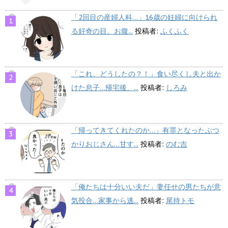
「2回目の産婦人科…」16歳の妊婦に向けられ
る好奇の目。お腹...
投稿者:
ふくふく
「これ、どうしたの？！」食い尽くし夫と出か
けた息子…帰宅後、...
投稿者:
しろみ
「帰ってきてくれたのか…」有罪となったぶつ
かりおじさん…甘す...
投稿者:
のむ吉
「俺たちは十分いい夫だ」妻任せの男たちが意
気投合…家事から逃...
投稿者:
尾持トモ