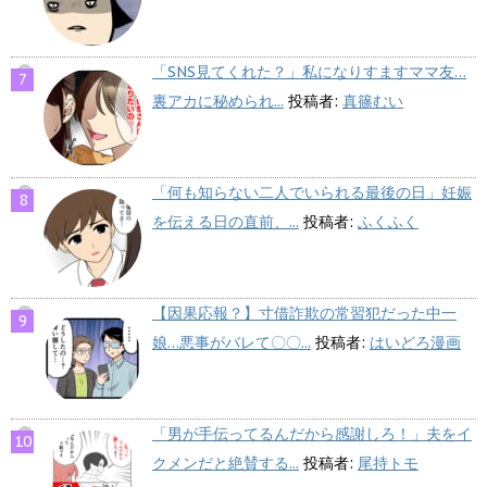
「SNS見てくれた？」私になりすますママ友…
裏アカに秘められ...
投稿者:
真篠むい
「何も知らない二人でいられる最後の日」妊娠
を伝える日の直前、...
投稿者:
ふくふく
【因果応報？】寸借詐欺の常習犯だった中一
娘…悪事がバレて〇〇...
投稿者:
はいどろ漫画
「男が手伝ってるんだから感謝しろ！」夫をイ
クメンだと絶賛する...
投稿者:
尾持トモ