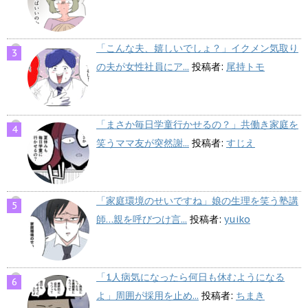
「こんな夫、嬉しいでしょ？」イクメン気取り
の夫が女性社員にア...
投稿者:
尾持トモ
「まさか毎日学童行かせるの？」共働き家庭を
笑うママ友が突然謝...
投稿者:
すじえ
「家庭環境のせいですね」娘の生理を笑う塾講
師…親を呼びつけ言...
投稿者:
yuiko
「1人病気になったら何日も休むようになる
よ」周囲が採用を止め...
投稿者:
ちまき