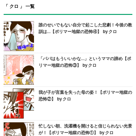
「 クロ 」 一覧
誰のせいでもない自分で起こした悲劇！今後の教
訓は…【ポリマー地獄の恐怖④】 by クロ
「パパはもういいかな…」というママの諦め【ポ
リマー地獄の恐怖③】 by クロ
我が子が言葉を失った母の姿！【ポリマー地獄の
恐怖②】 by クロ
忙しない朝、洗濯機を開けると信じられない光景
が！【ポリマー地獄の恐怖①】 by クロ