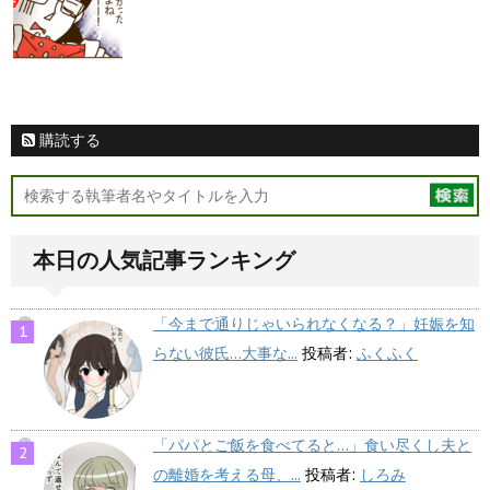
購読する
本日の人気記事ランキング
「今まで通りじゃいられなくなる？」妊娠を知
らない彼氏…大事な...
投稿者:
ふくふく
「パパとご飯を食べてると…」食い尽くし夫と
の離婚を考える母、...
投稿者:
しろみ