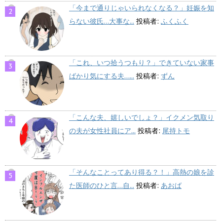
「今まで通りじゃいられなくなる？」妊娠を知
らない彼氏…大事な...
投稿者:
ふくふく
「これ、いつ拾うつもり？」できていない家事
ばかり気にする夫…...
投稿者:
ずん
「こんな夫、嬉しいでしょ？」イクメン気取り
の夫が女性社員にア...
投稿者:
尾持トモ
「そんなことってあり得る？！」高熱の娘を診
た医師のひと言…自...
投稿者:
あおば