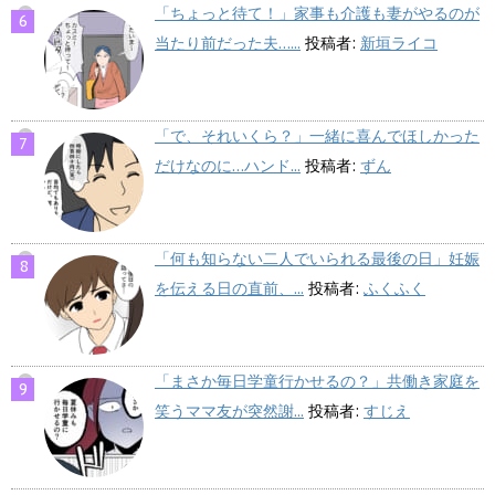
「ちょっと待て！」家事も介護も妻がやるのが
当たり前だった夫…...
投稿者:
新垣ライコ
「で、それいくら？」一緒に喜んでほしかった
だけなのに…ハンド...
投稿者:
ずん
「何も知らない二人でいられる最後の日」妊娠
を伝える日の直前、...
投稿者:
ふくふく
「まさか毎日学童行かせるの？」共働き家庭を
笑うママ友が突然謝...
投稿者:
すじえ