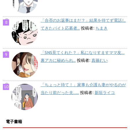
「合否のお返事はまだ？」結果を待てず電話し
てきたバイト応募者...
投稿者:
ちまき
「SNS見てくれた？」私になりすますママ友…
裏アカに秘められ...
投稿者:
真篠むい
「ちょっと待て！」家事も介護も妻がやるのが
当たり前だった夫…...
投稿者:
新垣ライコ
電子書籍