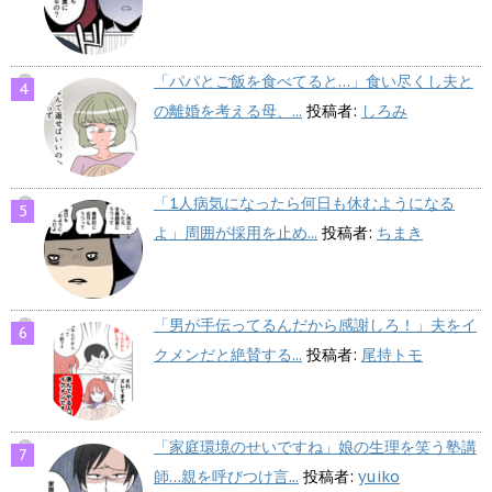
「パパとご飯を食べてると…」食い尽くし夫と
の離婚を考える母、...
投稿者:
しろみ
「1人病気になったら何日も休むようになる
よ」周囲が採用を止め...
投稿者:
ちまき
「男が手伝ってるんだから感謝しろ！」夫をイ
クメンだと絶賛する...
投稿者:
尾持トモ
「家庭環境のせいですね」娘の生理を笑う塾講
師…親を呼びつけ言...
投稿者:
yuiko