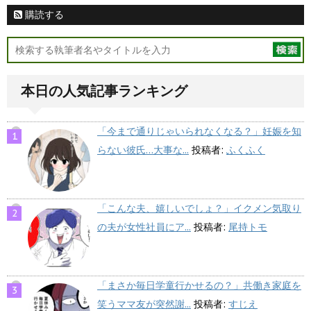
購読する
本日の人気記事ランキング
「今まで通りじゃいられなくなる？」妊娠を知
らない彼氏…大事な...
投稿者:
ふくふく
「こんな夫、嬉しいでしょ？」イクメン気取り
の夫が女性社員にア...
投稿者:
尾持トモ
「まさか毎日学童行かせるの？」共働き家庭を
笑うママ友が突然謝...
投稿者:
すじえ