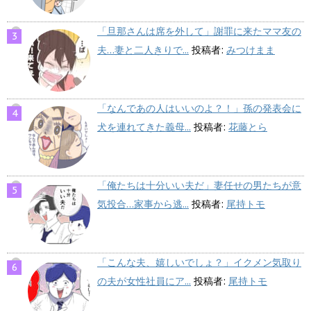
「旦那さんは席を外して」謝罪に来たママ友の
夫…妻と二人きりで...
投稿者:
みつけまま
「なんであの人はいいのよ？！」孫の発表会に
犬を連れてきた義母...
投稿者:
花藤とら
「俺たちは十分いい夫だ」妻任せの男たちが意
気投合…家事から逃...
投稿者:
尾持トモ
「こんな夫、嬉しいでしょ？」イクメン気取り
の夫が女性社員にア...
投稿者:
尾持トモ