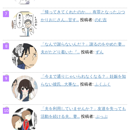
「帰ってきてくれたのか…」有罪となったぶつ
かりおじさん…甘す...
投稿者:
のむ吉
「なんで謝らないんだ？」謝るのをやめた妻…
夫がたどり着いた『...
投稿者:
ずん
「今まで通りじゃいられなくなる？」妊娠を知
らない彼氏…大事な...
投稿者:
ふくふく
「夫を利用していませんか？」友達を失っても
活動を続ける夫。妻...
投稿者:
ぷっぷ