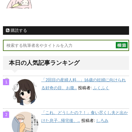
購読する
本日の人気記事ランキング
「2回目の産婦人科…」16歳の妊婦に向けられ
る好奇の目。お腹...
投稿者:
ふくふく
「これ、どうしたの？！」食い尽くし夫と出か
けた息子…帰宅後、...
投稿者:
しろみ